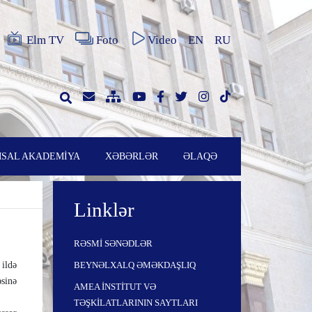
Elm TV
Foto
Video
EN
RU
SAL AKADEMİYA
XƏBƏRLƏR
ƏLAQƏ
Linklər
RƏSMİ SƏNƏDLƏR
ildə
BEYNƏLXALQ ƏMƏKDAŞLIQ
əsinə
AMEA İNSTİTUT VƏ
TƏŞKİLATLARININ SAYTLARI