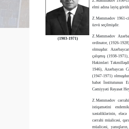
Z.Məmmədov 1936-ci il
elmi adına layiq görü
Z.Məmmədov 1961-ci 
üzvü seçilmişdir.
Z.Məmmədov Azərbayc
(1903-1971)
ordinator, (1926-1928
olmuşdur. Azər­bayca
çalışmış (1938-1971),
Həkimləri Təkmilləşdi
1946), Azərbaycan Cə
(1947-1971) olmuşdur.
babət İnstitutunun E
Cəmiyyəti Rəyasət He
Z.Məmmədov cərrahiy
istiqamətini endemik
xəstəliklərinin, eləcə
cərrahi müa­licəsi, qar
müalicəsi, yanıqların