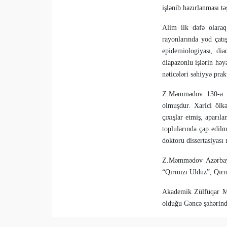
işlənib hazırlanması tə
Alim ilk dəfə olaraq
rayonlarında yod çatı
epidemiologiyası, dia
diapazonlu işlərin həya
nəticələri səhiyyə prak
Z.Məmmədov 130-a qə
olmuşdur. Xarici ölkə
çıxışlar etmiş, aparıla
toplularında çap edilm
doktoru dissertasiyas
Z.Məmmədov Azərbayc
“Qırmızı Ulduz”, Qırm
Akademik Zülfüqar Mə
olduğu Gəncə şəhərin