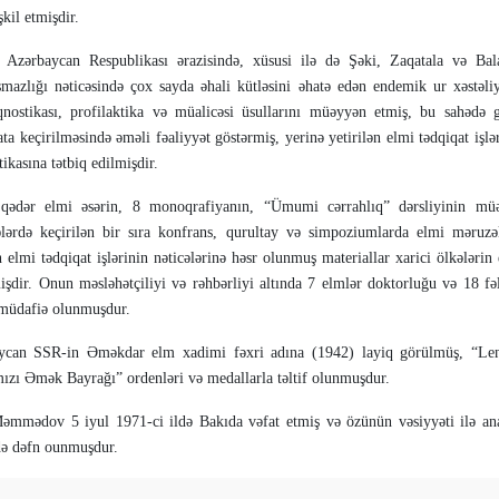
şkil etmişdir.
 Azərbaycan Respublikası ərazisində, xüsusi ilə də Şəki, Zaqatala və Bal
şmazlığı nəticəsində çox sayda əhali kütləsini əhatə edən endemik ur xəstəli
qnostikası, profilaktika və müalicəsi üsullarını müəyyən etmiş, bu sahədə g
ta keçirilməsində əməli fəaliyyət göstərmiş, yerinə yetirilən elmi tədqiqat işlə
tikasına tətbiq edilmişdir.
dər elmi əsərin, 8 monoqrafiyanın, “Ümumi cərrahlıq” dərsliyinin müəl
lərdə keçirilən bir sıra kon­frans, qurul­tay və simpoziumlarda elmi məruzə
n elmi tədqiqat işlərinin nəticələrinə həsr olunmuş materiallar xarici ölkələrin
işdir. Onun məsləhətçiliyi və rəhbərliyi altında 7 elmlər doktorluğu və 18 fə
ı müdafiə olunmuşdur.
an SSR-in Əməkdar elm xadimi fəxri adına (1942) layiq görülmüş, “Len
ızı Əmək Bayrağı” ordenləri və medallarla təltif olunmuşdur.
mmədov 5 iyul 1971-ci ildə Bakıda vəfat etmiş və özünün vəsiyyəti ilə an
də dəfn ounmuşdur.