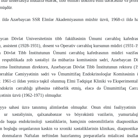
də dis­sertasiya müdafiə edərək, tibb elmləri doktoru elmi dərəcəsinə və prof
lmüşdür.
ildə Azərbaycan SSR Elmlər Akademiyasının müxbir üzvü, 1968-ci ildə hə
an Dövlət Universitetinin tibb fakültəsinin Ümumi cərrahlıq kafedras
), assistent (1928-1931), dosent və Operativ cərrahlıq kursunun müdiri (1931-
n Dövlət Tibb İnstitutunun Ümumi cərrahlıq kafedrasının müdiri vəzi­fəs
 respublikada zob xəstəliyi ilə mübarizə komi­təsinin sədri, Azərbay­can Dö
rmə İnstitutunun direk­toru, Azərbaycan Dövlət Tibb İnstitutunun rektoru (1
rrahlar Cəmiyyətinin səd­ri və Ümumittifaq Endokrinoloqlar Komitəsinin 
 1961-ci ildən yenicə təşkil olunmuş Elmi Tədqiqat Kliniki və Eksperimental
ndokrin cərrahlığı şöbəsinə rəhbərlik etmiş, eləcə də Ümum­it­tifaq Cərra
yətinin üzvü (1962-1971) olmuşdur.
yə sahəsi üzrə tanınmış alimlərdən olmuşdur. Onun elmi fəaliyyətinin 
 ur xəstəliyinin, qalxana­bənzər və böyrək­üstü vəzilərin, yumurtalıql
 də başqa endo­krinoloji xəstə­liklərin, həmçinin osteomilitlərin diaqnostika
ın boşluğu orqanlarının kəskin və xroniki xəstəliklərinin kli­nikası, diaqnostika
, donmaların Naftalan neftin­dən hazırlan­mış preparatlarla müalicəsi üsulla