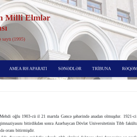
 Milli Elmlər
sı
 saytı (1995)
AMEA RH APARATI
SƏNƏDLƏR
TRİBUNA
RƏQƏM
hdi oğlu 1903-cü il 21 martda Gəncə şəhərində anadan olmuş­dur. 1921-ci 
imna­ziya­sını bitirdikdən sonra Azərbaycan Dövlət Universitetinin Tibb fakült
də oranı bitirmişdir.