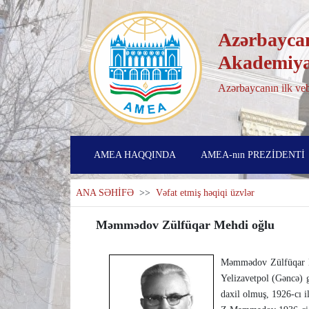
Azərbaycan
Akademiya
Azərbaycanın ilk veb
AMEA HAQQINDA
AMEA-nın PREZİDENTİ
ANA SƏHİFƏ
>>
Vəfat etmiş həqiqi üzvlər
Məmmədov Zülfüqar Mehdi oğlu
Məmmədov Zülfüqar Me
Yelizavetpol (Gəncə) g
daxil olmuş, 1926-cı il