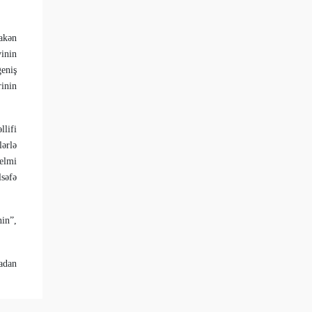
akən
yinin
eniş
rinin
lifi
lərlə
 elmi
lsəfə
in”,
adan