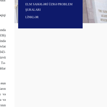
essor
ELM SAHƏLƏRİ ÜZRƏ PROBLEM
ŞURALARI
qiqi
LİNKLƏR
ında
1936)
ində
vlət
943-
üzvü
 Tə­
hlar
əsas
arın
sı və
sı və
rının