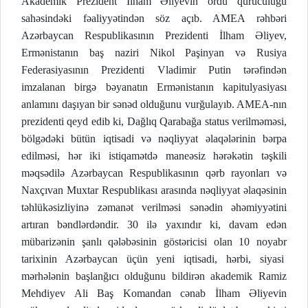
Akademik Prezident İlham Əliyevin ordu quruculuğu
sahəsindəki fəaliyyətindən söz açıb. AMEA rəhbəri
Azərbaycan Respublikasının Prezidenti İlham Əliyev,
Ermənistanın baş naziri Nikol Paşinyan və Rusiya
Federasiyasının Prezidenti Vladimir Putin tərəfindən
imzalanan birgə bəyanatın Ermənistanın kapitulyasiyası
anlamını daşıyan bir sənəd olduğunu vurğulayıb. AMEA-nın
prezidenti qeyd edib ki, Dağlıq Qarabağa status verilməməsi,
bölgədəki bütün iqtisadi və nəqliyyat əlaqələrinin bərpa
edilməsi, hər iki istiqamətdə maneəsiz hərəkətin təşkili
məqsədilə Azərbaycan Respublikasının qərb rayonları və
Naxçıvan Muxtar Respublikası arasında nəqliyyat əlaqəsinin
təhlükəsizliyinə zəmanət verilməsi sənədin əhəmiyyətini
artıran bəndlərdəndir. 30 ilə yaxındır ki, davam edən
mübarizənin şanlı qələbəsinin göstəricisi olan 10 noyabr
tarixinin Azərbaycan üçün yeni iqtisadi, hərbi, siyasi
mərhələnin başlanğıcı olduğunu bildirən akademik Ramiz
Mehdiyev Ali Baş Komandan cənab İlham Əliyevin