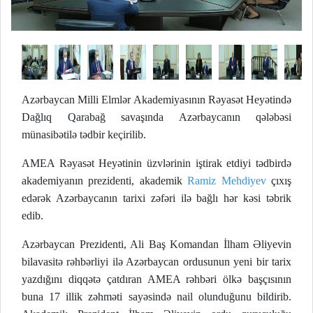
Azərbaycan Milli Elmlər Akademiyasının Rəyasət Heyətində
Dağlıq Qarabağ savaşında Azərbaycanın qələbəsi
münasibətilə tədbir keçirilib.
AMEA Rəyasət Heyətinin üzvlərinin iştirak etdiyi tədbirdə
akademiyanın prezidenti, akademik
Ramiz Mehdiyev
çıxış
edərək Azərbaycanın tarixi zəfəri ilə bağlı hər kəsi təbrik
edib.
Azərbaycan Prezidenti, Ali Baş Komandan İlham Əliyevin
bilavasitə rəhbərliyi ilə Azərbaycan ordusunun yeni bir tarix
yazdığını diqqətə çatdıran AMEA rəhbəri ölkə başçısının
buna 17 illik zəhməti sayəsində nail olunduğunu bildirib.