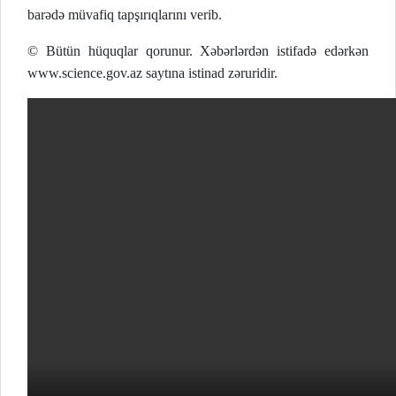
barədə müvafiq tapşırıqlarını verib.
© Bütün hüquqlar qorunur. Xəbərlərdən istifadə edərkən
www.science.gov.az saytına istinad zəruridir.