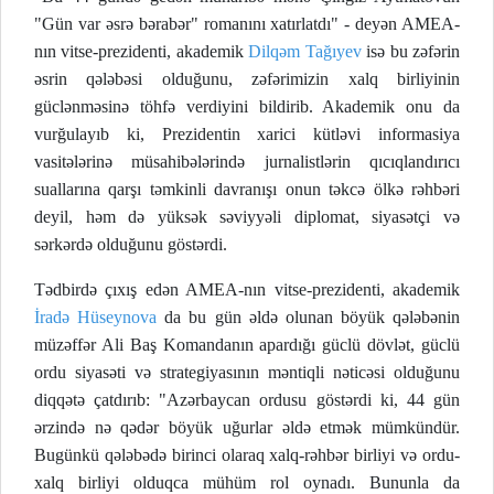
"Gün var əsrə bərabər" romanını xatırlatdı" - deyən AMEA-
nın vitse-prezidenti, akademik
Dilqəm Tağıyev
isə bu zəfərin
əsrin qələbəsi olduğunu, zəfərimizin xalq birliyinin
güclənməsinə töhfə verdiyini bildirib. Akademik onu da
vurğulayıb ki, Prezidentin xarici kütləvi informasiya
vasitələrinə müsahibələrində jurnalistlərin qıcıqlandırıcı
suallarına qarşı təmkinli davranışı onun təkcə ölkə rəhbəri
deyil, həm də yüksək səviyyəli diplomat, siyasətçi və
sərkərdə olduğunu göstərdi.
Tədbirdə çıxış edən AMEA-nın vitse-prezidenti, akademik
İradə Hüseynova
da bu gün əldə olunan böyük qələbənin
müzəffər Ali Baş Komandanın apardığı güclü dövlət, güclü
ordu siyasəti və strategiyasının məntiqli nəticəsi olduğunu
diqqətə çatdırıb: "Azərbaycan ordusu göstərdi ki, 44 gün
ərzində nə qədər böyük uğurlar əldə etmək mümkündür.
Bugünkü qələbədə birinci olaraq xalq-rəhbər birliyi və ordu-
xalq birliyi olduqca mühüm rol oynadı. Bununla da