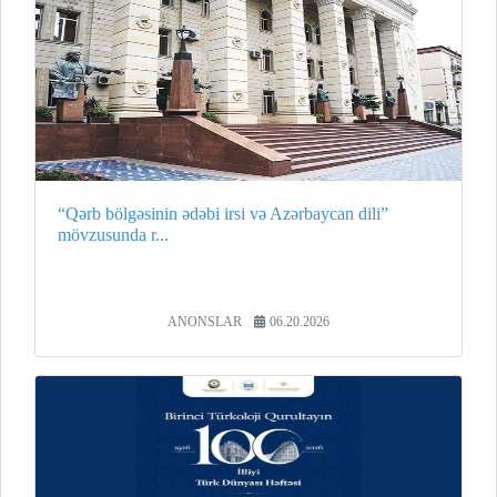
“Qərb bölgəsinin ədəbi irsi və Azərbaycan dili”
mövzusunda r...
ANONSLAR
06.20.2026