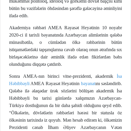
mükəmməl politoloq, ideoloq və görkəmli dövlət başçısı kimi
bütün bu vəzifələrin öhdəsindən şərəflə gələcəyinə əminliyini
ifadə edib.
Akademiya rəhbəri AMEA Rəyasət Heyətinin 10 noyabr
2020-ci il tarixli bəyanatında Azərbaycan alimlərinin qələbə
münasibətilə, o cümlədən ölkə rəhbərinin bütün
istiqamətlərdəki tapşırıqlarına cavab olaraq onun ətrafında sıx
birləşəcəklərinə dair əminlik ifadə edən fikirlərdən bəhs
olunduğunu diqqətə çatdırıb.
Sonra AMEA-nın birinci vitse-prezidenti, akademik
İsa
Həbibbəyli
AMEA Rəyasət Heyətinin
bəyanat
ını səsləndirib.
Qələbə ilə əlaqədar ürək sözlərini bölüşən akademik İsa
Həbibbəyli bu tarixi günlərdə xalqımızın Azərbaycan-
Türkiyə dostluğunun da bir daha şahidi olduğunu qeyd edib.
“Ölkələrin, dövlətlərin rəhbərləri hərəsi bir statusla öz
ölkəsinin tarixində iz qoyub. Mən hesab edirəm ki, ölkəmizin
Prezidenti cənab İlham Əliyev Azərbaycanın Vətən