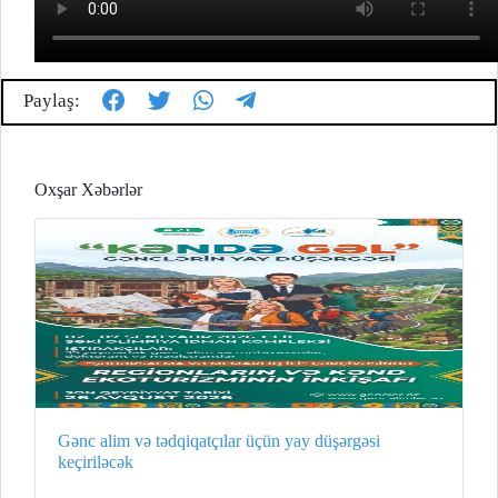
Paylaş:
Oxşar Xəbərlər
Gənc alim və tədqiqatçılar üçün yay düşərgəsi
keçiriləcək