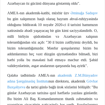
Azərbaycan öz gücünü dünyana göstərmiş oldu".
AMEA-nın akademik-katibi, müxbir üzv
Əminağa Sadıqov
bu gün xalqımızın haqlı olaraq bayram əhval-ruhiyyəsində
olduğunu bildirərək 10 noyabr 2020-ci il tarixini hamımızın
xatirəsində əbədi yaşayacaq bir gün kimi səciyyələndirib. O,
milli birliyin qüdrətindən və Azərbaycan xalqının
tolerantlığından söz açıb: "30 il bizim zəifliyimiz deyildi, bu
bizim tolerantlığımızdır. Mənfur qonşularımız bizim bu
addımlarımızı heç vaxt düzgün qiymətləndirə bilmədi, bizi
hərbi yolla bu məsələni həll etməyə məcbur etdi. Şəhid
valideynlərinin, əsgər analarının qarşısında baş əyirik".
Qələbə tədbirində AMEA-nın
akademik Z.M.Bünyadov
adına Şərqşünaslıq İnstitutu
nun direktoru, akademik
Gövhər
Baxşəliyeva
da tarixi günlə bağlı ürək sözlərini bölüşüb: "Bu
günlər Azərbaycan tarixinə qızıl hərflərlə yazılası günlərdir.
Bu bizim Ali Baş Komandanımızın titanik zəhmətinin və
uzaqgörən siyasətinin nəticəsində baş verib. Soydaşlarımız