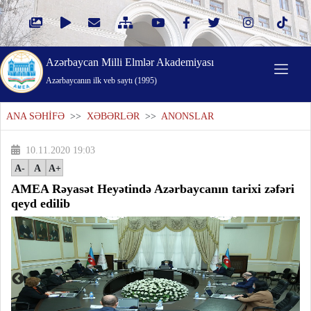
Azərbaycan Milli Elmlər Akademiyası
Azərbaycanın ilk veb saytı (1995)
ANA SƏHİFƏ
>>
XƏBƏRLƏR
>>
ANONSLAR
10.11.2020 19:03
A-
A
A+
AMEA Rəyasət Heyətində Azərbaycanın tarixi zəfəri
qeyd edilib