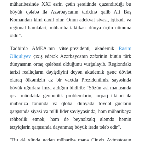
müharibəsində XXI əsrin çətin şəraitində qazandırdığı bu
böyük qələbə ilə Azərbaycanın tarixinə qalib Ali Baş
Komandan kimi daxil olur. Onun adekvat siyasi, iqtisadi və
regional həmlələri, müharibə taktikası dünya üçün nümunə
oldu”.
Tədbirdə AMEA-nın vitse-prezidenti, akademik
Rasim
Əliquliyev
çıxış edərək Azərbaycanın zəfərinin bütün türk
dünyasının ortaq qələbəsi olduğunu vurğulayıb. Regiondakı
tarixi reallıqların dəyişdiyini deyən akademik gənc dövlət
olaraq ölkəmizin az bir vaxtda Prezidentimiz sayəsində
böyük uğurlara imza atdığını bildirib: "Sözün əsl mənasında
qısa müddətdə geopolitik problemlərin, torpaq itkiləri ilə
mübarizə fonunda və qlobal dünyada fövqəl güclərin
qarşısında siyasi və milli lider səviyyəsində, həm müharibəyə
rəhbərlik etmək, həm də beynəlxalq aləmdə həmin
təzyiqlərin qarşısında dayanmaq böyük iradə tələb edir".
"Bu 44 gündə gedən müharibə mənə Çingiz Aytmatovun