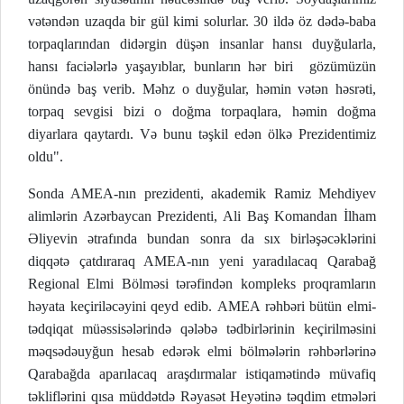
vətəndən uzaqda bir gül kimi solurlar. 30 ildə öz dədə-baba
torpaqlarından didərgin düşən insanlar hansı duyğularla,
hansı faciələrlə yaşayıblar, bunların hər biri gözümüzün
önündə baş verib. Məhz o duyğular, həmin vətən həsrəti,
torpaq sevgisi bizi o doğma torpaqlara, həmin doğma
diyarlara qaytardı. Və bunu təşkil edən ölkə Prezidentimiz
oldu".
Sonda AMEA-nın prezidenti, akademik Ramiz Mehdiyev
alimlərin Azərbaycan Prezidenti, Ali Baş Komandan İlham
Əliyevin ətrafında bundan sonra da sıx birləşəcəklərini
diqqətə çatdıraraq AMEA-nın yeni yaradılacaq Qarabağ
Regional Elmi Bölməsi tərəfindən kompleks proqramların
həyata keçiriləcəyini qeyd edib. AMEA rəhbəri bütün elmi-
tədqiqat müəssisələrində qələbə tədbirlərinin keçirilməsini
məqsədəuyğun hesab edərək elmi bölmələrin rəhbərlərinə
Qarabağda aparılacaq araşdırmalar istiqamətində müvafiq
təkliflərini qısa müddətdə Rəyasət Heyətinə təqdim etmələri