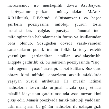
məruzəsində isə müstəqillik dövrü Azərbaycan
ədəbiyyatının görkəmli nümayəndələri M.Araz,
X.R.Ulutürk, R.Behrudi, S.Rüstəmxanlı və başqa
şairlərin poeziyasına mifoloji şüurun təsiri
məsələsindən, çağdaş poeziya nümunələrində
mifologizmdən bəhrələnmənin forma və üsullarından
bəhs olunub. Sözügedən dövrdə yazıb-yaradan
sənətkarların poetik irsinin folklorla ideya-estetik
yaxınlığını şərtləndirən amillər aydınlaşdırılıb.
Diqqətə çatdırılıb ki, bu şairlərin poeziyasında “işıq”
mifologemi, “yuxu” arxetipi, təbiət kultları, Boz qurd
obrazı kimi mifoloji obrazların arxaik təfəkkürdə
yaşayan xüsusi atributları ilə müasir ictimai
hadisələrin təsvirində orijinal tərzdə çıxış etməsi
müəllif ideyasının çatdırılmasında əsas meyar kimi
çıxış edir. Müasir poeziyada tarixi-mifoloji yaddaşın,
əski inanışların bu günün hadisələri ilə uzlaşan gizli