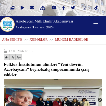
Azərbaycan Milli Elmlər Akademiyası
Azərbaycanın ilk veb saytı (1995)
ANA SƏHİFƏ
>>
XƏBƏRLƏR
>>
MÜHÜM HADİSƏLƏR
13.05.2026 18:15
A-
A
A+
Folklor İnstitutunun alimləri “Yeni dövrün
Azərbaycanı” beynəlxalq simpoziumunda çıxış
ediblər