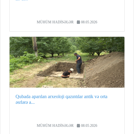
MÜHÜM HADİSƏLƏR
08.05.2026
Qubada aparılan arxeoloji qazıntılar antik və orta
əsrlərə a...
MÜHÜM HADİSƏLƏR
08.05.2026