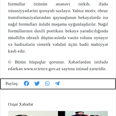
formullar özünün ənənəvi tərkib, ifadə
xüsusiyyətlərini qoruyub saxlayır. Yalnız motiv, obraz
transformasiyalarından qaynaqlanan hekayələrdə isə
nağıl formulları üslubi məqama uyğunlaşdırılır. Nağıl
formullarının daxili poetikası hekayə yaradıcılığında
müəllifin obrazlı düşüncəsində vasitə rolunu oynayır
və hadisələrin sintetik vəhdəti üçün bədii mahiyyət
kəsb edir.
© Bütün hüquqlar qorunur. Xəbərlərdən istifadə
edərkən www.science.gov.az saytına istinad zəruridir.
Paylaş:
Oxşar Xəbərlər