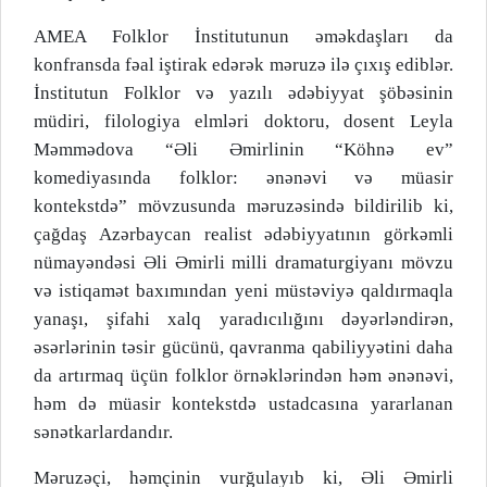
AMEA Folklor İnstitutunun əməkdaşları da
konfransda fəal iştirak edərək məruzə ilə çıxış ediblər.
İnstitutun Folklor və yazılı ədəbiyyat şöbəsinin
müdiri, filologiya elmləri doktoru, dosent Leyla
Məmmədova “Əli Əmirlinin “Köhnə ev”
komediyasında folklor: ənənəvi və müasir
kontekstdə” mövzusunda məruzəsində bildirilib ki,
çağdaş Azərbaycan realist ədəbiyyatının görkəmli
nümayəndəsi Əli Əmirli milli dramaturgiyanı mövzu
və istiqamət baxımından yeni müstəviyə qaldırmaqla
yanaşı, şifahi xalq yaradıcılığını dəyərləndirən,
əsərlərinin təsir gücünü, qavranma qabiliyyətini daha
da artırmaq üçün folklor örnəklərindən həm ənənəvi,
həm də müasir kontekstdə ustadcasına yararlanan
sənətkarlardandır.
Məruzəçi, həmçinin vurğulayıb ki, Əli Əmirli