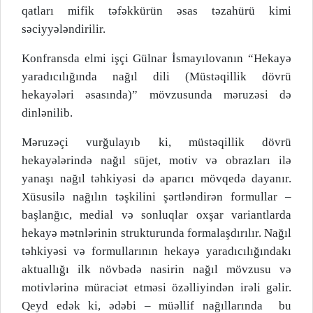
qatları mifik təfəkkürün əsas təzahürü kimi
səciyyələndirilir.
Konfransda elmi işçi Gülnar İsmayılovanın “Hekayə
yaradıcılığında nağıl dili (Müstəqillik dövrü
hekayələri əsasında)” mövzusunda məruzəsi də
dinlənilib.
Məruzəçi vurğulayıb ki, müstəqillik dövrü
hekayələrində nağıl süjet, motiv və obrazları ilə
yanaşı nağıl təhkiyəsi də aparıcı mövqedə dayanır.
Xüsusilə nağılın təşkilini şərtləndirən formullar –
başlanğıc, medial və sonluqlar oxşar variantlarda
hekayə mətnlərinin strukturunda formalaşdırılır. Nağıl
təhkiyəsi və formullarının hekayə yaradıcılığındakı
aktuallığı ilk növbədə nasirin nağıl mövzusu və
motivlərinə müraciət etməsi özəlliyindən irəli gəlir.
Qeyd edək ki, ədəbi – müəllif nağıllarında
bu