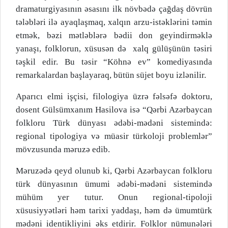
dramaturgiyasının əsasını ilk növbədə çağdaş dövrün
tələbləri ilə ayaqlaşmaq, xalqın arzu-istəklərini təmin
etmək, bəzi mətləblərə bədii don geyindirməklə
yanaşı, folklorun, xüsusən də
xalq gülüşünün təsiri
təşkil edir. Bu təsir “Köhnə ev” komediyasında
remarkalardan başlayaraq, bütün süjet boyu izlənilir.
Aparıcı elmi işçisi, filologiya üzrə fəlsəfə doktoru,
dosent Gülsümxanım Hasilova isə “Qərbi Azərbaycan
folkloru Türk dünyası ədəbi-mədəni sistemində:
regional tipologiya və müasir türkoloji problemlər”
mövzusunda məruzə edib.
Məruzədə qeyd olunub ki, Qərbi Azərbaycan folkloru
türk dünyasının ümumi ədəbi-mədəni sistemində
mühüm yer tutur. Onun regional-tipoloji
xüsusiyyətləri həm tarixi yaddaşı, həm də ümumtürk
mədəni identikliyini əks etdirir. Folklor nümunələri