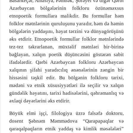
Basarkeçər, Amasiya, Pəmbək, Şörəyel və digər Qərbi
Azərbaycan bölgələrinin folkloru özünəməxsus
etnopoetik formullara malikdir. Bu formullar həm
folklor mətnlərinin quruluşunu yaradır, həm də həmin
bölgələrin yaddaşını, həyat tərzini və dünyagörüşünü
əks etdirir. Etnopoetik formullar folklor mətnlərində
tez-tez təkrarlanan, müxtəlif mətnləri bir-birinə
bağlayan, xalqın poetik düşüncəsini göstərən sabit
ifadələrdir. Qərbi Azərbaycan folkloru Azərbaycan
xalqının şifahi yaradıcılıq ənənələrinin zəngin bir
hissəsini təşkil edir. Bu bölgənin folkloru tarixi,
mədəni və etnik xüsusiyyətləri ilə seçilir və xalqın
gündəlik həyatını, tarixi hadisələrini, qəhrəmanlıq və
əxlaqi dəyərlərini əks etdirir.
Böyük elmi işçi, filologiya üzrə fəlsəfə doktoru,
dosent Şəbnəm Məmmədova “Qarapapaqlar və
qaraqalpaqların etnik yaddaş və kimlik məsələləri”