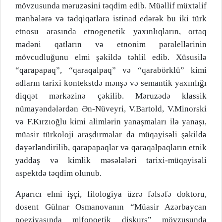
mövzusunda məruzəsini təqdim edib. Müəllif müxtəlif
mənbələrə və tədqiqatlara istinad edərək bu iki türk
etnosu arasında etnogenetik yaxınlıqların, ortaq
mədəni qatların və etnonim paralellərinin
mövcudluğunu elmi şəkildə təhlil edib. Xüsusilə
“qarapapaq”, “qaraqalpaq” və “qarabörklü” kimi
adların tarixi kontekstdə mənşə və semantik yaxınlığı
diqqət mərkəzinə çəkilib. Məruzədə klassik
nümayəndələrdən Ən-Nüveyri, V.Bartold, V.Minorski
və F.Kırzıoğlu kimi alimlərin yanaşmaları ilə yanaşı,
müasir türkoloji araşdırmalar da müqayisəli şəkildə
dəyərləndirilib, qarapapaqlar və qaraqalpaqların etnik
yaddaş və kimlik məsələləri tarixi-müqayisəli
aspektdə təqdim olunub.
Aparıcı elmi işçi, filologiya üzrə fəlsəfə doktoru,
dosent Gülnar Osmanovanın “Müasir Azərbaycan
poeziyasında mifopoetik diskurs” mövzusunda