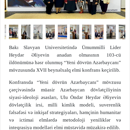
Bakı Slavyan Universitetində Ümummilli Lider
Heydər Əliyevin anadan olmasının 103-cü
ildönümünə həsr olunmuş “Yeni dövrün Azərbaycanı”
mövzusunda XVII beynəlxalq elmi konfrans keçirilib.
Konfransda “Yeni dövrün Azərbaycanı” mövzusu
çərçivəsində müasir Azərbaycan dövlətçiliyinin
siyasi-ideoloji əsasları, Ulu Öndər Heydər Əliyevin
dövlətçilik irsi, milli kimlik modeli, suverenlik
fəlsəfəsi və inkişaf strategiyaları, həmçinin humanitar
və ictimai elmlərdə metodoloji yeniliklər və
inteqrasiya modelləri elmi müstəvidə müzakirə edilib.