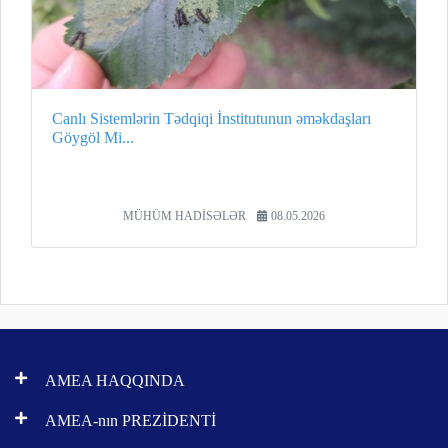
Canlı Sistemlərin Tədqiqi İnstitutunun əməkdaşları
Göygöl Mi...
MÜHÜM HADİSƏLƏR
08.05.2026
AMEA HAQQINDA
AMEA-nın PREZİDENTİ