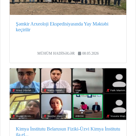
Şəmkir Arxeoloji Ekspedisiyasında Yay Məktəbi
keçirilir
MÜHÜM HADİSƏLƏR
08.05.2026
Kimya İnstitutu Belarusun Fiziki-Üzvi Kimya İnstitutu
ilə el...