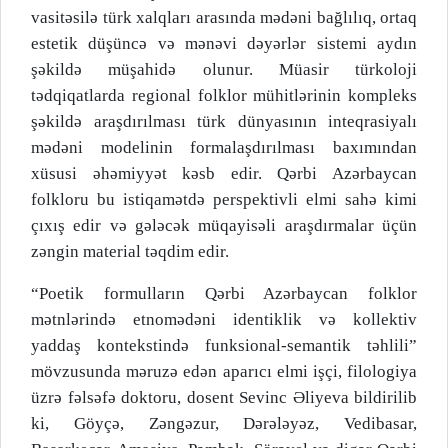
vasitəsilə türk xalqları arasında mədəni bağlılıq, ortaq
estetik düşüncə və mənəvi dəyərlər sistemi aydın
şəkildə müşahidə olunur. Müasir türkoloji
tədqiqatlarda regional folklor mühitlərinin kompleks
şəkildə araşdırılması türk dünyasının inteqrasiyalı
mədəni modelinin formalaşdırılması baxımından
xüsusi əhəmiyyət kəsb edir. Qərbi Azərbaycan
folkloru bu istiqamətdə perspektivli elmi sahə kimi
çıxış edir və gələcək müqayisəli araşdırmalar üçün
zəngin material təqdim edir.
“Poetik formulların Qərbi Azərbaycan folklor
mətnlərində etnomədəni identiklik və kollektiv
yaddaş kontekstində funksional-semantik təhlili”
mövzusunda məruzə edən aparıcı elmi işçi, filologiya
üzrə fəlsəfə doktoru, dosent Sevinc Əliyeva bildirilib
ki, Göyçə, Zəngəzur, Dərələyəz, Vedibasar,