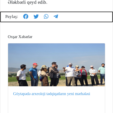
Ələkbərli qeyd edib.
Paylaş:
Oxşar Xəbərlər
Göytəpədə arxeoloji tədqiqatların yeni mərhələsi