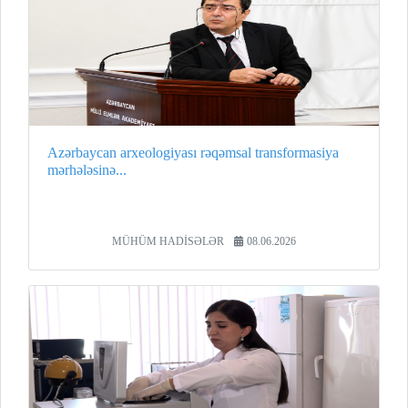
Azərbaycan arxeologiyası rəqəmsal transformasiya
mərhələsinə...
MÜHÜM HADİSƏLƏR
08.06.2026