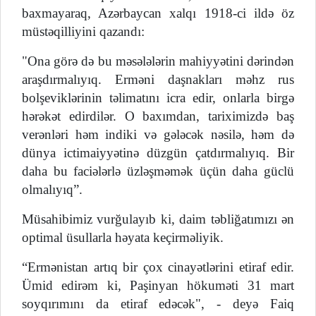
baxmayaraq, Azərbaycan xalqı 1918-ci ildə öz
müstəqilliyini qazandı:
"Ona görə də bu məsələlərin mahiyyətini dərindən
araşdırmalıyıq. Erməni daşnakları məhz rus
bolşeviklərinin təlimatını icra edir, onlarla birgə
hərəkət edirdilər. O baxımdan, tariximizdə baş
verənləri həm indiki və gələcək nəsilə, həm də
dünya ictimaiyyətinə düzgün çatdırmalıyıq. Bir
daha bu faciələrlə üzləşməmək üçün daha güclü
olmalıyıq”.
Müsahibimiz vurğulayıb ki, daim təbliğatımızı ən
optimal üsullarla həyata keçirməliyik.
“Ermənistan artıq bir çox cinayətlərini etiraf edir.
Ümid edirəm ki, Paşinyan hökuməti 31 mart
soyqırımını da etiraf edəcək", - deyə Faiq