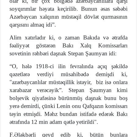
olar ki, bir çox bölgədə azərbaycanlılara qarşı
soyqırımlar həyata keçirilib. Bunun əsas səbəbi
Azərbaycan xalqının müstəqil dövlət qurmasının
qarşısını almaq idi”.
Alim xatırladır ki, o zaman Bakıda və ətrafda
fəaliyyət göstərən Bakı Xalq Komissarları
sovetinin rəhbəri daşnak Stepan Şaumyan idi:
“O, hələ 1918-ci ilin fevralında açıq şəkildə
qəzetlərə verdiyi müsahibədə demişdi ki,
"azərbaycanlılar müstəqillik istəyir, biz isə onlara
xarabazar verəcəyik”. Stepan Şaumyan kimi
bolşevik qiyafəsinə bürünmüş daşnak bunu boş
yerə demirdi, çünki Lenin onu Qafqazın komissarı
təyin etmişdi. Məhz bundan istifadə edərək Bakı
ətrafında 12 min adam qətlə yetirildi".
F.Ələkbərli qeyd edib ki, bütün bunlara