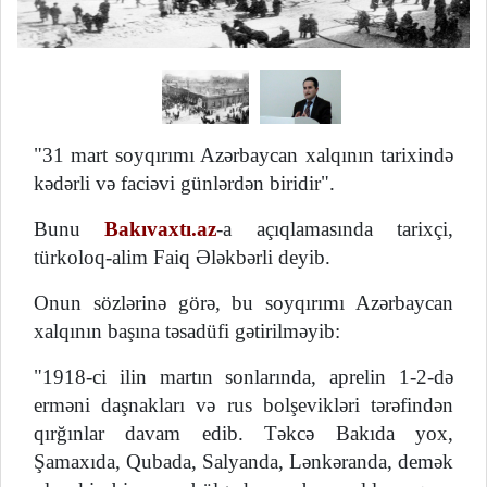
"31 mart soyqırımı Azərbaycan xalqının tarixində
kədərli və faciəvi günlərdən biridir".
Bunu
Bakıvaxtı.az
-a açıqlamasında tarixçi,
türkoloq-alim Faiq Ələkbərli deyib.
Onun sözlərinə görə, bu soyqırımı Azərbaycan
xalqının başına təsadüfi gətirilməyib:
"1918-ci ilin martın sonlarında, aprelin 1-2-də
erməni daşnakları və rus bolşevikləri tərəfindən
qırğınlar davam edib. Təkcə Bakıda yox,
Şamaxıda, Qubada, Salyanda, Lənkəranda, demək