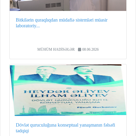
Bitkilərin quraqlıqdan müdafiə sistemləri müasir
laboratoriy...
MÜHÜM HADİSƏLƏR
08.06.2026
Dövlət quruculuğuna konseptual yanaşmanın fəlsəfi
tədqiqi