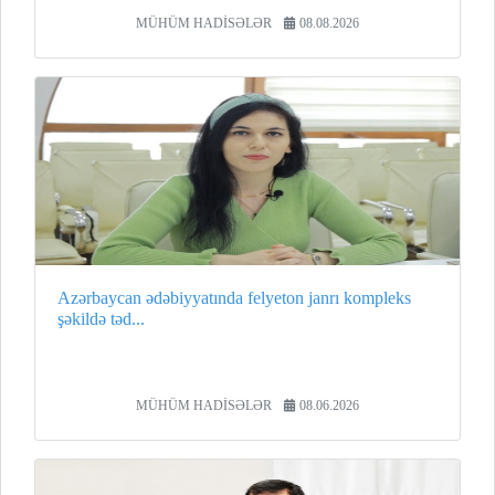
MÜHÜM HADİSƏLƏR
08.08.2026
Azərbaycan ədəbiyyatında felyeton janrı kompleks
şəkildə təd...
MÜHÜM HADİSƏLƏR
08.06.2026