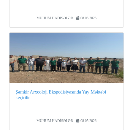
MÜHÜM HADİSƏLƏR
08.06.2026
Şəmkir Arxeoloji Ekspedisiyasında Yay Məktəbi
keçirilir
MÜHÜM HADİSƏLƏR
08.05.2026