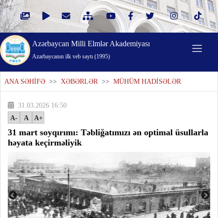
Azərbaycan Milli Elmlər Akademiyası
Azərbaycanın ilk veb saytı (1995)
ANA SƏHİFƏ
>>
XƏBƏRLƏR
>>
MÜHÜM HADİSƏLƏR
31.03.2026 16:50
A-
A
A+
31 mart soyqırımı: Təbliğatımızı ən optimal üsullarla
həyata keçirməliyik