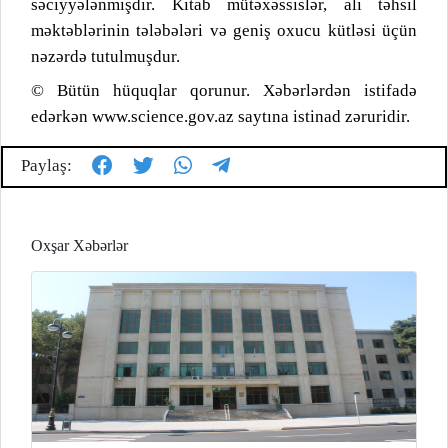
səciyyələnmişdir. Kitab mütəxəssislər, ali təhsil
məktəblərinin tələbələri və geniş oxucu kütləsi üçün
nəzərdə tutulmuşdur.
© Bütün hüquqlar qorunur. Xəbərlərdən istifadə
edərkən www.science.gov.az saytına istinad zəruridir.
Paylaş:
Oxşar Xəbərlər