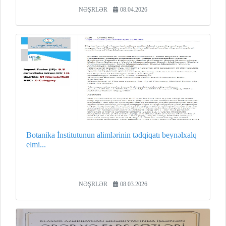
NƏŞRLƏR
08.04.2026
Botanika İnstitutunun alimlərinin tədqiqatı beynəlxalq
elmi...
NƏŞRLƏR
08.03.2026