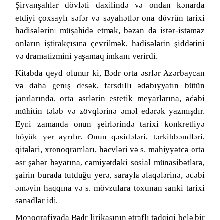
Şirvanşahlar dövləti daxilində və ondan kənarda
etdiyi çoxsaylı səfər və səyahətlər ona dövrün tarixi
hadisələrini müşahidə etmək, bəzən də istər-istəməz
onların iştirakçısına çevrilmək, hadisələrin şiddətini
və dramatizmini yaşamaq imkanı verirdi.
Kitabda qeyd olunur ki, Bədr orta əsrlər Azərbaycan
və daha geniş desək, farsdilli ədəbiyyatın bütün
janrlarında, orta əsrlərin estetik meyarlarına, ədəbi
mühitin tələb və zövqlərinə əməl edərək yazmışdır.
Eyni zamanda onun şeirlərində tarixi konkretliyə
böyük yer ayrılır. Onun qəsidələri, tərkibbəndləri,
qitələri, xronoqramları, həcvləri və s. mahiyyətcə orta
əsr şəhər həyatına, cəmiyətdəki sosial münasibətlərə,
şairin burada tutduğu yerə, sarayla əlaqələrinə, ədəbi
əməyin haqqına və s. mövzulara toxunan sanki tarixi
sənədlər idi.
Monoqrafiyada Bədr lirikasının ətraflı tədqiqi belə bir