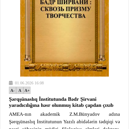
01.06.2026 16:08
A-
A
A+
Şərqşünaslıq İnstitutunda Bədr Şirvani
yaradıcılığına həsr olunmuş kitab çapdan çıxıb
AMEA-nın akademik Z.M.Bünyadov adına
Şərqşünaslıq İnstitutunun Yazılı abidələrin tədqiqi və