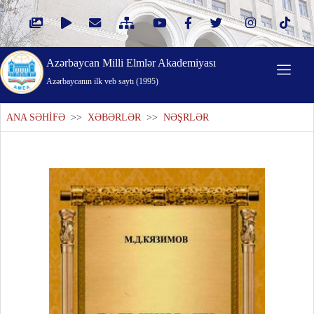
Azərbaycan Milli Elmlər Akademiyası
Azərbaycanın ilk veb saytı (1995)
ANA SƏHİFƏ
>>
XƏBƏRLƏR
>>
NƏŞRLƏR