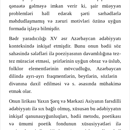
qənaətə gəlməyə imkan verir ki, şair müəyyən
problemləri həll edərək şərti sərhədlərlə
məhdudlaşmamış və zəruri motivləri özünə uyğun
formada işləyə bilmişdir.
Bədr yaradıcılığı XV əsr Azərbaycan ədəbiyyatı
konteksində inkişaf etmişdir. Bunu onun bədii söz
sahəsində sələfləri ilə poeziyasının davamlılığına tez-
tez müraciət etməsi,
şeirlərinin uyğun obraz və üslub,
folklor elementlərinin mövcudluğu, Azərbaycan
dilində ayrı-ayrı fraqmentlərin, beytlərin, sözlərin
divanına daxil edilməsi və s. əsasında mühakimə
etmək olar.
Onun lirikası Yaxın Şərq və Mərkəzi Asiyanın farsdilli
ədəbiyyatı ilə sıx bağlı olmuş, xüsusən bu ədəbiyyatın
inkişaf qanunauyğunluqları, bədii metodu, poetikası
və ümumi poetik fondunun xüsusiyyətləri ilə