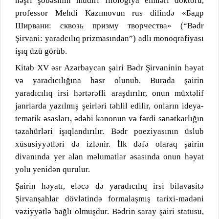
nəşri şöbəsinin müdiri filologiya elmləri doktoru,
professor Mehdi Kazımovun rus dilində «Бадр
Ширвани: сквозь призму творчества» (“Bədr
Şirvani: yaradcılıq prizmasından”) adlı monoqrafiyası
işıq üzü görüb.
Kitab XV əsr Azərbaycan şairi Bədr Şirvaninin həyat
və yaradıcılığına həsr olunub. Burada şairin
yaradıcılıq irsi hərtərəfli araşdırılır, onun müxtəlif
janrlarda yazılmış şeirləri təhlil edilir, onların ideya-
tematik əsasları, ədəbi kanonun və fərdi sənətkarlığın
təzahürləri işıqlandırılır. Bədr poeziyasının üslub
xüsusiyyətləri də izlənir. İlk dəfə olaraq şairin
divanında yer alan məlumatlar əsasında onun həyat
yolu yenidən qurulur.
Şairin həyatı, eləcə də yaradıcılıq irsi bilavasitə
Şirvanşahlar dövlətində formalaşmış tarixi-mədəni
vəziyyətlə bağlı olmuşdur. Bədrin saray şairi statusu,