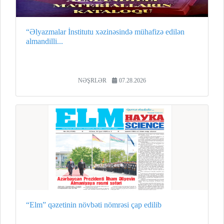
“Əlyazmalar İnstitutu xəzinəsində mühafizə edilən
almandilli...
NƏŞRLƏR
07.28.2026
“Elm” qəzetinin növbəti nömrəsi çap edilib