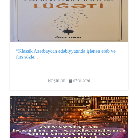
“Klassik Azərbaycan ədəbiyyatında işlənən ərəb və
fars sözlə...
NƏŞRLƏR
07.31.2026