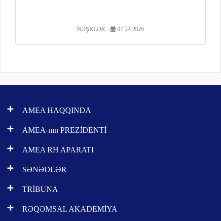
NƏŞRLƏR
07.24.2026
AMEA HAQQINDA
AMEA-nın PREZİDENTİ
AMEA RH APARATI
SƏNƏDLƏR
TRİBUNA
RƏQƏMSAL AKADEMİYA