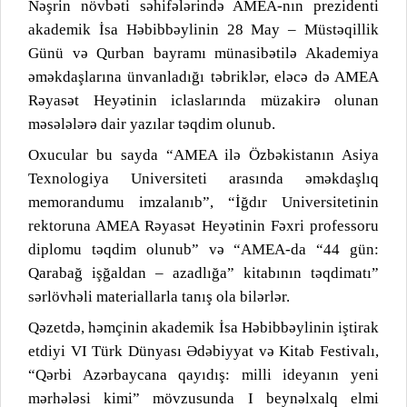
Nəşrin növbəti səhifələrində AMEA-nın prezidenti
akademik İsa Həbibbəylinin 28 May – Müstəqillik
Günü və Qurban bayramı münasibətilə Akademiya
əməkdaşlarına ünvanladığı təbriklər, eləcə də AMEA
Rəyasət Heyətinin iclaslarında müzakirə olunan
məsələlərə dair yazılar təqdim olunub.
Oxucular bu sayda “AMEA ilə Özbəkistanın Asiya
Texnologiya Universiteti arasında əməkdaşlıq
memorandumu imzalanıb”, “İğdır Universitetinin
rektoruna AMEA Rəyasət Heyətinin Fəxri professoru
diplomu təqdim olunub” və “AMEA-da “44 gün:
Qarabağ işğaldan – azadlığa” kitabının təqdimatı”
sərlövhəli materiallarla tanış ola bilərlər.
Qəzetdə, həmçinin akademik İsa Həbibbəylinin iştirak
etdiyi VI Türk Dünyası Ədəbiyyat və Kitab Festivalı,
“Qərbi Azərbaycana qayıdış: milli ideyanın yeni
mərhələsi kimi” mövzusunda I beynəlxalq elmi