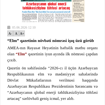
05.06.2026 12:10
A-
A
A+
“Elm” qəzetinin növbəti nömrəsi işıq üzü görüb
AMEA-nın Rəyasət Heyətinin həftəlik mətbu orqanı
olan
“Elm”
qəzetinin iyun ayında ilk nömrəsi çapdan
çıxıb.
Qəzetin ön səhifəsində “2026-cı il üçün Azərbaycan
Respublikasının elm və mədəniyyət sahələrində
Dövlət Mükafatlarının verilməsi haqqında
Azərbaycan Respublikası Prezidentinin Sərəncamı və
“Azərbaycanın qlobal enerji təhlükəsizliyinə töhfəsi
artacaq” sərlövhəli geniş icmal, yer alıb.