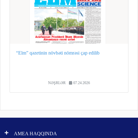
“Elm” qəzetinin növbəti nömrəsi çap edilib
NƏŞRLƏR
07.24.2026
AMEA HAQQINDA