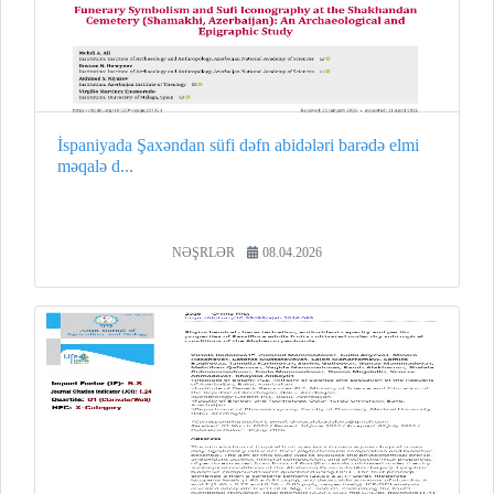
İspaniyada Şaxəndan süfi dəfn abidələri barədə elmi
məqalə d...
NƏŞRLƏR
08.04.2026