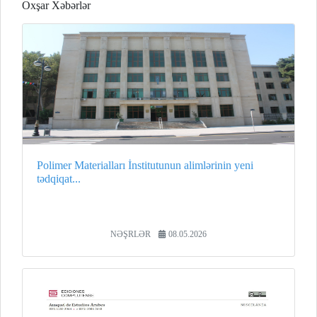
Oxşar Xəbərlər
Polimer Materialları İnstitutunun alimlərinin yeni
tədqiqat...
NƏŞRLƏR
08.05.2026