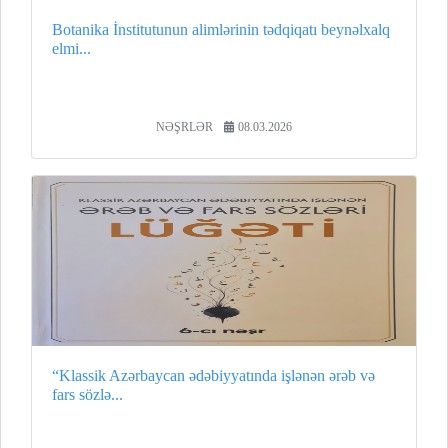
Botanika İnstitutunun alimlərinin tədqiqatı beynəlxalq
elmi...
NƏŞRLƏR
08.03.2026
“Klassik Azərbaycan ədəbiyyatında işlənən ərəb və
fars sözlə...