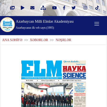
Azərbaycan Milli Elmlər Akademiyası
Azərbaycanın ilk veb saytı (1995)
ANA SƏHİFƏ
>>
XƏBƏRLƏR
>>
NƏŞRLƏR