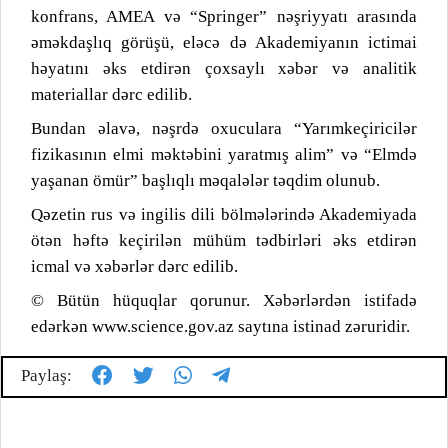
konfrans, AMEA və “Springer” nəşriyyatı arasında
əməkdaşlıq görüşü, eləcə də Akademiyanın ictimai
həyatını əks etdirən çoxsaylı xəbər və analitik
materiallar dərc edilib.
Bundan əlavə, nəşrdə oxuculara “Yarımkeçiricilər
fizikasının elmi məktəbini yaratmış alim” və “Elmdə
yaşanan ömür” başlıqlı məqalələr təqdim olunub.
Qəzetin rus və ingilis dili bölmələrində Akademiyada
ötən həftə keçirilən mühüm tədbirləri əks etdirən
icmal və xəbərlər dərc edilib.
© Bütün hüquqlar qorunur. Xəbərlərdən istifadə
edərkən www.science.gov.az saytına istinad zəruridir.
Paylaş: