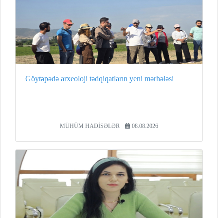
Göytəpədə arxeoloji tədqiqatların yeni mərhələsi
MÜHÜM HADİSƏLƏR
08.08.2026