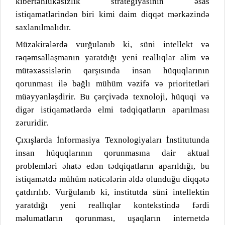
kibertəhlükəsizlik strategiyasının əsas
istiqamətlərindən biri kimi daim diqqət mərkəzində
saxlanılmalıdır.
Müzakirələrdə vurğulanıb ki, süni intellekt və
rəqəmsallaşmanın yaratdığı yeni reallıqlar alim və
mütəxəssislərin qarşısında insan hüquqlarının
qorunması ilə bağlı mühüm vəzifə və prioritetləri
müəyyənləşdirir. Bu çərçivədə texnoloji, hüquqi və
digər istiqamətlərdə elmi tədqiqatların aparılması
zəruridir.
Çıxışlarda İnformasiya Texnologiyaları İnstitutunda
insan hüquqlarının qorunmasına dair aktual
problemləri əhatə edən tədqiqatların aparıldığı, bu
istiqamətdə mühüm nəticələrin əldə olunduğu diqqətə
çatdırılıb. Vurğulanıb ki, institutda süni intellektin
yaratdığı yeni reallıqlar kontekstində fərdi
məlumatların qorunması, uşaqların internetdə