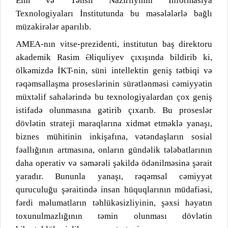
Elm və Təhsil Nazirliyinin İnformasiya
Texnologiyaları İnstitutunda bu məsələlərlə bağlı
müzakirələr aparılıb.
AMEA-nın vitse-prezidenti, institutun baş direktoru
akademik Rasim Əliquliyev çıxışında bildirib ki,
ölkəmizdə İKT-nin, süni intellektin geniş tətbiqi və
rəqəmsallaşma proseslərinin sürətlənməsi cəmiyyətin
müxtəlif sahələrində bu texnologiyalardan çox geniş
istifadə olunmasına gətirib çıxarıb. Bu proseslər
dövlətin strateji maraqlarına xidmət etməklə yanaşı,
biznes mühitinin inkişafına, vətəndaşların sosial
fəallığının artmasına, onların gündəlik tələbatlarının
daha operativ və səmərəli şəkildə ödənilməsinə şərait
yaradır. Bununla yanaşı, rəqəmsal cəmiyyət
quruculuğu şəraitində insan hüquqlarının müdafiəsi,
fərdi məlumatların təhlükəsizliyinin, şəxsi həyatın
toxunulmazlığının təmin olunması dövlətin