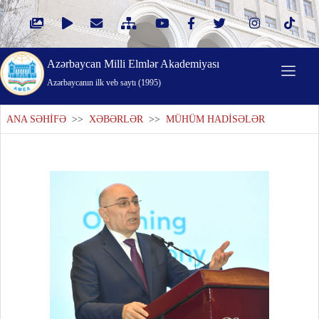
Azərbaycan Milli Elmlər Akademiyası
Azərbaycanın ilk veb saytı (1995)
ANA SƏHİFƏ
>>
XƏBƏRLƏR
>>
MÜHÜM HADİSƏLƏR