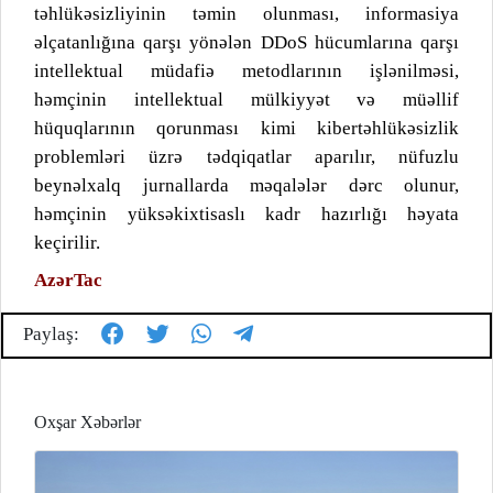
təhlükəsizliyinin təmin olunması, informasiya
əlçatanlığına qarşı yönələn DDoS hücumlarına qarşı
intellektual müdafiə metodlarının işlənilməsi,
həmçinin intellektual mülkiyyət və müəllif
hüquqlarının qorunması kimi kibertəhlükəsizlik
problemləri üzrə tədqiqatlar aparılır, nüfuzlu
beynəlxalq jurnallarda məqalələr dərc olunur,
həmçinin yüksəkixtisaslı kadr hazırlığı həyata
keçirilir.
AzərTac
Paylaş:
Oxşar Xəbərlər