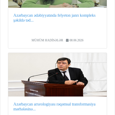
Azərbaycan ədəbiyyatında felyeton janrı kompleks
şəkildə təd...
MÜHÜM HADİSƏLƏR
08.06.2026
Azərbaycan arxeologiyası rəqəmsal transformasiya
mərhələsinə...