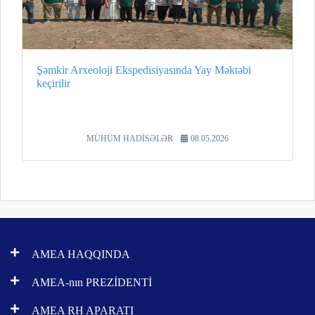
Şəmkir Arxeoloji Ekspedisiyasında Yay Məktəbi
keçirilir
MÜHÜM HADİSƏLƏR
08.05.2026
AMEA HAQQINDA
AMEA-nın PREZİDENTİ
AMEA RH APARATI