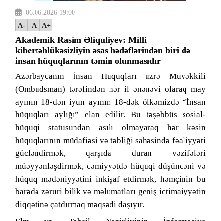
06.06.2026 19:00
A-
A
A+
Akademik Rasim Əliquliyev: Milli
kibertəhlükəsizliyin əsas hədəflərindən biri də
insan hüquqlarının təmin olunmasıdır
Azərbaycanın İnsan Hüquqları üzrə Müvəkkili
(Ombudsman) tərəfindən hər il ənənəvi olaraq may
ayının 18-dən iyun ayının 18-dək ölkəmizdə “İnsan
hüquqları aylığı” elan edilir. Bu təşəbbüs sosial-
hüquqi statusundan asılı olmayaraq hər kəsin
hüquqlarının müdafiəsi və təbliği sahəsində fəaliyyəti
gücləndirmək, qarşıda duran vəzifələri
müəyyənləşdirmək, cəmiyyətdə hüquqi düşüncəni və
hüquq mədəniyyətini inkişaf etdirmək, həmçinin bu
barədə zəruri bilik və məlumatları geniş ictimaiyyətin
diqqətinə çatdırmaq məqsədi daşıyır.