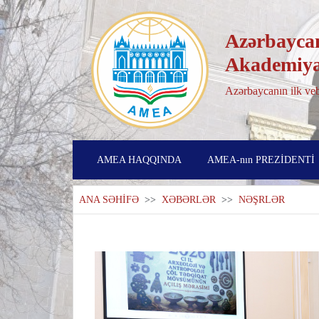
Azərbaycan
Akademiya
Azərbaycanın ilk veb
AMEA HAQQINDA
AMEA-nın PREZİDENTİ
ANA SƏHİFƏ
>>
XƏBƏRLƏR
>>
NƏŞRLƏR