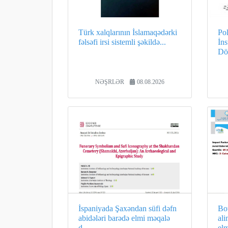
Türk xalqlarının İslamaqədərki
Pol
fəlsəfi irsi sistemli şəkildə...
İn
Döv
NƏŞRLƏR
08.08.2026
İspaniyada Şaxəndan süfi dəfn
Bot
abidələri barədə elmi məqalə
ali
d...
elm