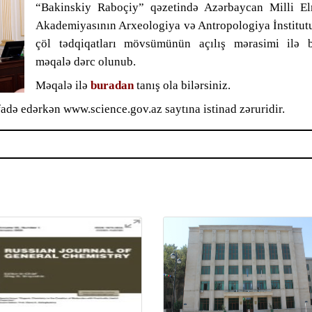
“Bakinskiy Raboçiy” qəzetində Azərbaycan Milli El
Akademiyasının Arxeologiya və Antropologiya İnstitut
çöl tədqiqatları mövsümünün açılış mərasimi ilə b
məqalə dərc olunub.
Məqalə ilə
buradan
tanış ola bilərsiniz.
adə edərkən www.science.gov.az saytına istinad zəruridir.