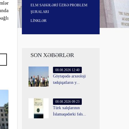
mlər
ELM SAHƏLƏRİ ÜZRƏ PROBLEM
unda
ŞURALARI
ağlı
LİNKLƏR
SON XƏBƏRLƏR
08.08.2026 12:40
Göytəpədə arxeoloji
tədqiqatların y...
08.08.2026 09:23
Türk xalqlarının
İslamaqədərki fəls...