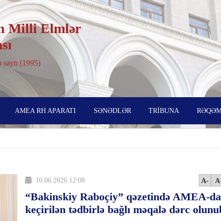
 Milli Elmlər
sı
 saytı (1995)
AMEA RH APARATI
SƏNƏDLƏR
TRİBUNA
RƏQƏM
10.06.2026 12:08
A-
A
“Bakinskiy Raboçiy” qəzetində AMEA-da
keçirilən tədbirlə bağlı məqalə dərc olunu