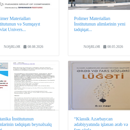
imer Materialları
Polimer Materialları
stitutunun və Sumqayıt
İnstitutunun alimlərinin yeni
lət Univers...
tədqiqat...
NƏŞRLƏR
08.08.2026
NƏŞRLƏR
08.05.2026
anika İnstitutunun
“Klassik Azərbaycan
mlərinin tədqiqatı beynəlxalq
ədəbiyyatında işlənən ərəb və
i...
fars sözlə...