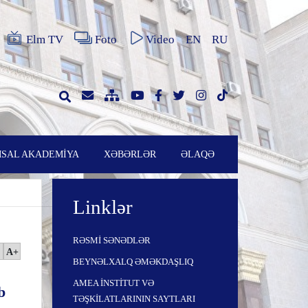
Elm TV
Foto
Video
EN
RU
SAL AKADEMİYA
XƏBƏRLƏR
ƏLAQƏ
Linklər
RƏSMİ SƏNƏDLƏR
A+
BEYNƏLXALQ ƏMƏKDAŞLIQ
AMEA İNSTİTUT VƏ
b
TƏŞKİLATLARININ SAYTLARI