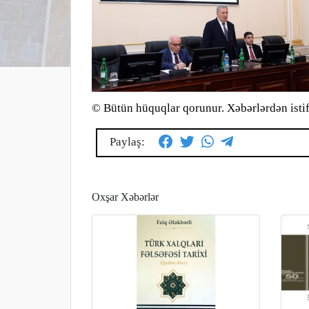
© Bütün hüquqlar qorunur. Xəbərlərdən istif
Paylaş:
Oxşar Xəbərlər