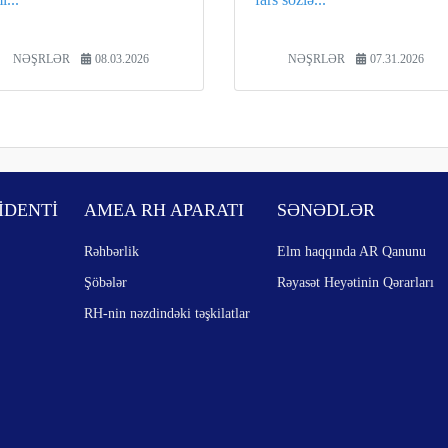
NƏŞRLƏR
08.03.2026
NƏŞRLƏR
07.31.2026
İDENTİ
AMEA RH APARATI
SƏNƏDLƏR
Rəhbərlik
Elm haqqında AR Qanunu
Şöbələr
Rəyasət Heyətinin Qərarları
RH-nin nəzdindəki təşkilatlar