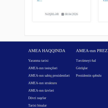
NƏŞRLƏR
08.04.2026
AMEA HAQQINDA
AMEA-nın PREZ
Yaranma tarixi
Tərcümeyi-hal
AMEA-nın təsisçiləri
Görüşlər
AMEA-nın sabiq prezidentləri
Prezidentin qəbulu
AMEA-nın strukturu
AMEA-nın üzvləri
Dövri nəşrlər
Tarixi binalar