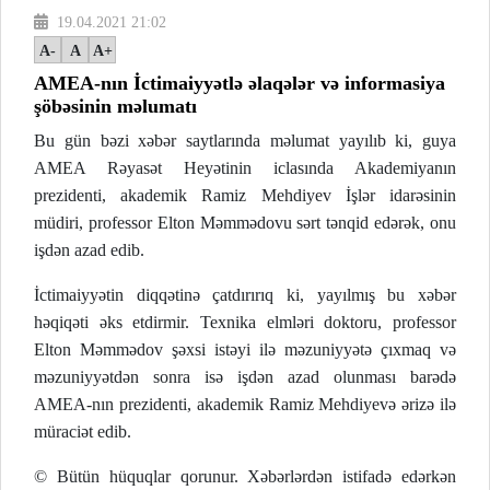
19.04.2021 21:02
A-
A
A+
AMEA-nın İctimaiyyətlə əlaqələr və informasiya
şöbəsinin məlumatı
Bu gün bəzi xəbər saytlarında məlumat yayılıb ki, guya
AMEA Rəyasət Heyətinin iclasında Akademiyanın
prezidenti, akademik Ramiz Mehdiyev İşlər idarəsinin
müdiri, professor Elton Məmmədovu sərt tənqid edərək, onu
işdən azad edib.
İctimaiyyətin diqqətinə çatdırırıq ki, yayılmış bu xəbər
həqiqəti əks etdirmir. Texnika elmləri doktoru, professor
Elton Məmmədov şəxsi istəyi ilə məzuniyyətə çıxmaq və
məzuniyyətdən sonra isə işdən azad olunması barədə
AMEA-nın prezidenti, akademik Ramiz Mehdiyevə ərizə ilə
müraciət edib.
© Bütün hüquqlar qorunur. Xəbərlərdən istifadə edərkən