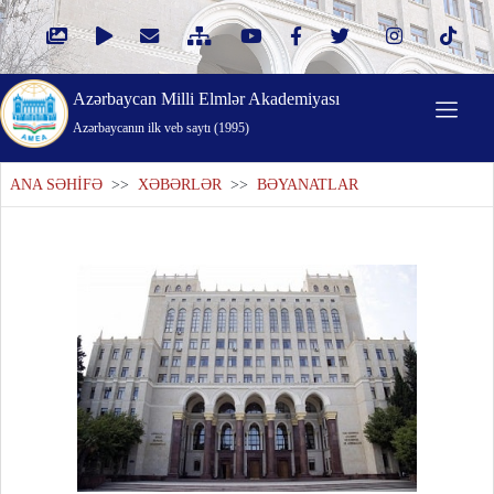
Azərbaycan Milli Elmlər Akademiyası
Azərbaycanın ilk veb saytı (1995)
ANA SƏHİFƏ
>>
XƏBƏRLƏR
>>
BƏYANATLAR