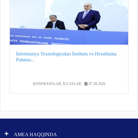
İnformasiya Texnologiyaları İnstitutu və Hesablama
Palatası...
KONFRANSLAR, İCLASLAR
07.28.2026
AMEA HAQQINDA