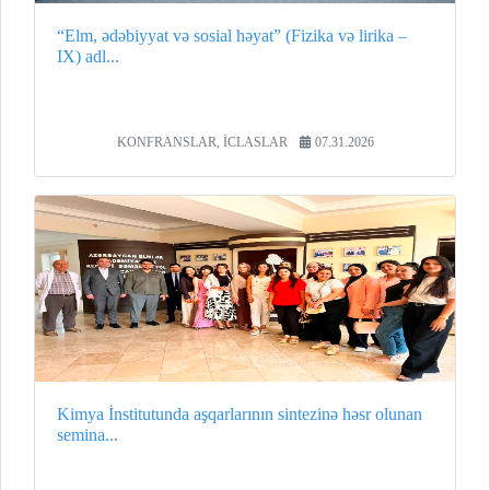
“Elm, ədəbiyyat və sosial həyat” (Fizika və lirika –
IX) adl...
KONFRANSLAR, İCLASLAR
07.31.2026
Kimya İnstitutunda aşqarlarının sintezinə həsr olunan
semina...