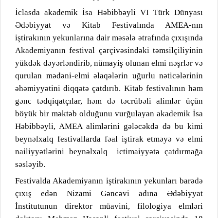
İclasda akademik İsa Həbibbəyli VI Türk Dünyası
Ədəbiyyat və Kitab Festivalında AMEA-nın
iştirakının yekunlarına dair məsələ ətrafında çıxışında
Akademiyanın festival çərçivəsindəki təmsilçiliyinin
yükdək dəyərləndirib, nümayiş olunan elmi nəşrlər və
qurulan mədəni-elmi əlaqələrin uğurlu nəticələrinin
əhəmiyyətini diqqətə çatdırıb. Kitab festivalının həm
gənc tədqiqatçılar, həm də təcrübəli alimlər üçün
böyük bir məktəb olduğunu vurğulayan akademik İsa
Həbibbəyli, AMEA alimlərini gələcəkdə də bu kimi
beynəlxalq festivallarda fəal iştirak etməyə və elmi
nailiyyətlərini beynəlxalq
ictimaiyyətə çatdırmağa
səsləyib.
Festivalda Akademiyanın iştirakının yekunları barədə
çıxış edən Nizami Gəncəvi adına Ədəbiyyat
İnstitutunun direktor müavini, filologiya elmləri