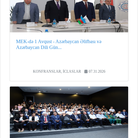
MEK-də 1 Avqust - Azərbaycan Əlifbası və
Azərbaycan Dili Gün...
KONFRANSLAR, İCLASLAR
07.31.2026