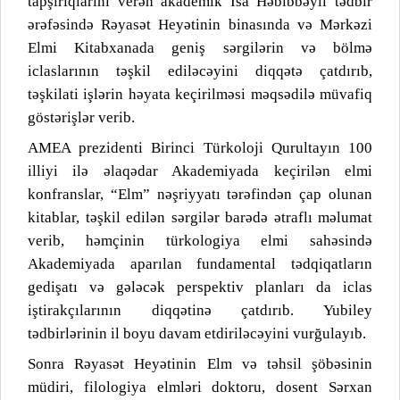
tapşırıqlarını verən akademik İsa Həbibbəyli tədbir
ərəfəsində Rəyasət Heyətinin binasında və Mərkəzi
Elmi Kitabxanada geniş sərgilərin və bölmə
iclaslarının təşkil ediləcəyini diqqətə çatdırıb,
təşkilati işlərin həyata keçirilməsi məqsədilə müvafiq
göstərişlər verib.
AMEA prezidenti Birinci Türkoloji Qurultayın 100
illiyi ilə əlaqədar Akademiyada keçirilən elmi
konfranslar, “Elm” nəşriyyatı tərəfindən çap olunan
kitablar, təşkil edilən sərgilər barədə ətraflı məlumat
verib, həmçinin türkologiya elmi sahəsində
Akademiyada aparılan fundamental tədqiqatların
gedişatı və gələcək perspektiv planları da iclas
iştirakçılarının diqqətinə çatdırıb. Yubiley
tədbirlərinin il boyu davam etdiriləcəyini vurğulayıb.
Sonra Rəyasət Heyətinin Elm və təhsil şöbəsinin
müdiri, filologiya elmləri doktoru, dosent Sərxan