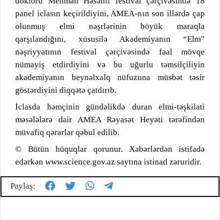
doktoru Mehman Həsənli festival çərçivəsində 18
panel iclasın keçirildiyini, AMEA-nın son illərdə çap
olunmuş elmi nəşrlərinin böyük maraqla
qarşılandığını, xüsusilə Akademiyanın “Elm”
nəşriyyatının festival çərçivəsində fəal mövqe
nümayiş etdirdiyini və bu uğurlu təmsilçiliyin
akademiyanın beynəlxalq nüfuzuna müsbət təsir
göstərdiyini diqqətə çatdırıb.
İclasda həmçinin gündəlikdə duran elmi-təşkilati
məsələlərə dair AMEA Rəyasət Heyəti tərəfindən
müvafiq qərarlar qəbul edilib.
© Bütün hüquqlar qorunur. Xəbərlərdən istifadə
edərkən www.science.gov.az saytına istinad zəruridir.
Paylaş: