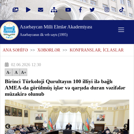
Azərbaycan Milli Elmlər Akademiyası
Azərbaycanın ilk veb saytı (1995)
ANA SƏHİFƏ
>>
XƏBƏRLƏR
>>
KONFRANSLAR, İCLASLAR
02.06.2026 12:30
A-
A
A+
Birinci Türkoloji Qurultayın 100 illiyi ilə bağlı
AMEA-da görülmüş işlər və qarşıda duran vəzifələr
müzakirə olunub