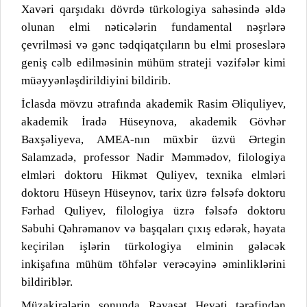
Xavəri qarşıdakı dövrdə türkologiya sahəsində əldə
olunan elmi nəticələrin fundamental nəşrlərə
çevrilməsi və gənc tədqiqatçıların bu elmi proseslərə
geniş cəlb edilməsinin mühüm strateji vəzifələr kimi
müəyyənləşdirildiyini bildirib.
İclasda mövzu ətrafında akademik Rasim Əliquliyev,
akademik İradə Hüseynova, akademik Gövhər
Baxşəliyeva, AMEA-nın müxbir üzvü Ərtegin
Salamzadə, professor Nadir Məmmədov, filologiya
elmləri doktoru Hikmət Quliyev, texnika elmləri
doktoru Hüseyn Hüseynov, tarix üzrə fəlsəfə doktoru
Fərhad Quliyev, filologiya üzrə fəlsəfə doktoru
Səbuhi Qəhrəmanov və başqaları çıxış edərək, həyata
keçirilən işlərin türkologiya elminin gələcək
inkişafına mühüm töhfələr verəcəyinə əminliklərini
bildiriblər.
Müzakirələrin sonunda Rəyasət Heyəti tərəfindən