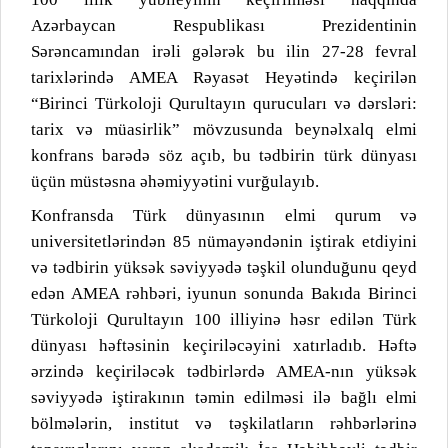
Azərbaycan Respublikası Prezidentinin
Sərəncamından irəli gələrək bu ilin 27-28 fevral
tarixlərində AMEA Rəyasət Heyətində keçirilən
“Birinci Türkoloji Qurultayın qurucuları və dərsləri:
tarix və müasirlik” mövzusunda beynəlxalq elmi
konfrans barədə söz açıb, bu tədbirin türk dünyası
üçün müstəsna əhəmiyyətini vurğulayıb.
Konfransda Türk dünyasının elmi qurum və
universitetlərindən 85 nümayəndənin iştirak etdiyini
və tədbirin yüksək səviyyədə təşkil olunduğunu qeyd
edən AMEA rəhbəri, iyunun sonunda Bakıda Birinci
Türkoloji Qurultayın 100 illiyinə həsr edilən Türk
dünyası həftəsinin keçiriləcəyini xatırladıb. Həftə
ərzində keçiriləcək tədbirlərdə AMEA-nın yüksək
səviyyədə iştirakının təmin edilməsi ilə bağlı elmi
bölmələrin, institut və təşkilatların rəhbərlərinə