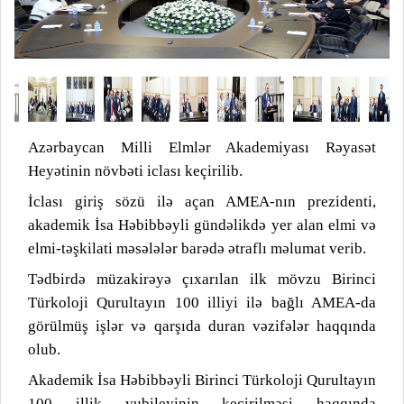
Azərbaycan Milli Elmlər Akademiyası Rəyasət
Heyətinin növbəti iclası keçirilib.
İclası giriş sözü ilə açan AMEA-nın prezidenti,
akademik İsa Həbibbəyli gündəlikdə yer alan elmi və
elmi-təşkilati məsələlər barədə ətraflı məlumat verib.
Tədbirdə müzakirəyə çıxarılan ilk mövzu Birinci
Türkoloji Qurultayın 100 illiyi ilə bağlı AMEA-da
görülmüş işlər və qarşıda duran vəzifələr haqqında
olub.
Akademik İsa Həbibbəyli Birinci Türkoloji Qurultayın
100 illik yubileyinin keçirilməsi haqqında