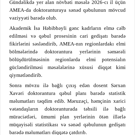
Gündəlikdə yer alan növbəti məsələ 2026-cı il üçün
AMEA-da doktoranturaya sənəd qəbulunun mövcud
vəziyyəti barədə olub.
Akademik İsa Həbibbəyli gənc kadrların elmə cəlb
edilməsi və qəbul prosesinin cari gedişatı barədə
fikirlərini səsləndirib, AMEA-nın regionlardakı elmi
bölmələrində doktorantura yerlərinin səmərəli
bölüşdürülməsinin regionlarda elmi potensialın
gücləndirilməsi məsələlərinə xüsusi diqqət kimi
qiymətləndirib.
Sonra mövzu ilə bağlı çıxış edən dosent Sərxan
Xavəri doktorantura qəbul planı barədə statistik
məlumatları təqdim edib. Məruzəçi, həmçinin xarici
vətəndaşların doktoranturada təhsili ilə bağlı
müraciətləri, ümumi plan yerlərinin ötən illərlə
müqayisəli statistikası və sənəd qəbulunun gedişatı
barədə məlumatları diqqətə çatdırıb.