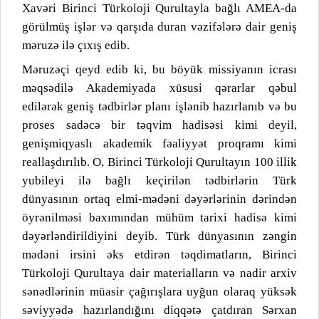
Xavəri Birinci Türkoloji Qurultayla bağlı AMEA-da
görülmüş işlər və qarşıda duran vəzifələrə dair geniş
məruzə ilə çıxış edib.
Məruzəçi qeyd edib ki, bu böyük missiyanın icrası
məqsədilə Akademiyada xüsusi qərarlar qəbul
edilərək geniş tədbirlər planı işlənib hazırlanıb və bu
proses sadəcə bir təqvim hadisəsi kimi deyil,
genişmiqyaslı akademik fəaliyyət proqramı kimi
reallaşdırılıb. O, Birinci Türkoloji Qurultayın 100 illik
yubileyi ilə bağlı keçirilən tədbirlərin Türk
dünyasının ortaq elmi-mədəni dəyərlərinin dərindən
öyrənilməsi baxımından mühüm tarixi hadisə kimi
dəyərləndirildiyini deyib. Türk dünyasının zəngin
mədəni irsini əks etdirən təqdimatların, Birinci
Türkoloji Qurultaya dair materialların və nadir arxiv
sənədlərinin müasir çağırışlara uyğun olaraq yüksək
səviyyədə hazırlandığını diqqətə çatdıran Sərxan