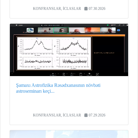
KONFRANSLAR, İCLASLAR
07.30.2026
Şamaxı Astrofizika Rəsədxanasının növbəti
astroseminarı keçi...
KONFRANSLAR, İCLASLAR
07.29.2026