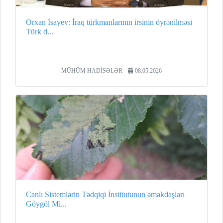
Orxan İsayev: İraq türkmanlarının irsinin öyrənilməsi
Türk d...
MÜHÜM HADİSƏLƏR
08.05.2026
Canlı Sistemlərin Tədqiqi İnstitutunun əməkdaşları
Göygöl Mi...