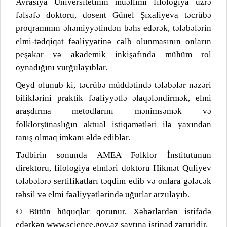
Avrasiya Universitetinin müəllimi filologiya üzrə
fəlsəfə doktoru, dosent Günel Şıxaliyeva təcrübə
proqramının əhəmiyyətindən bəhs edərək, tələbələrin
elmi-tədqiqat fəaliyyətinə cəlb olunmasının onların
peşəkar və akademik inkişafında mühüm rol
oynadığını vurğulayıblar.
Qeyd olunub ki, təcrübə müddətində tələbələr nəzəri
biliklərini praktik fəaliyyətlə əlaqələndirmək, elmi
araşdırma metodlarını mənimsəmək və
folklorşünaslığın aktual istiqamətləri ilə yaxından
tanış olmaq imkanı əldə ediblər.
Tədbirin sonunda AMEA Folklor İnstitutunun
direktoru, filologiya elmləri doktoru Hikmət Quliyev
tələbələrə sertifikatları təqdim edib və onlara gələcək
təhsil və elmi fəaliyyətlərində uğurlar arzulayıb.
© Bütün hüquqlar qorunur. Xəbərlərdən istifadə
edərkən www.science.gov.az saytına istinad zəruridir.