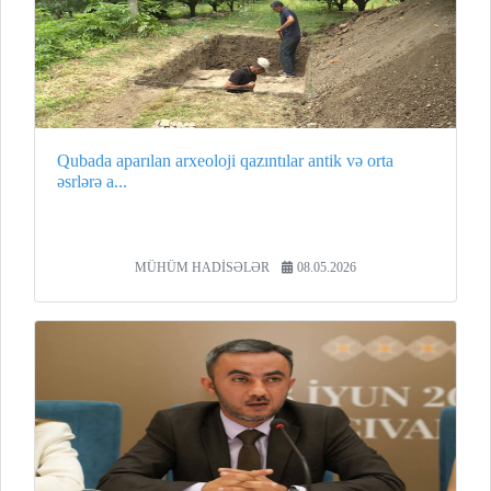
Qubada aparılan arxeoloji qazıntılar antik və orta
əsrlərə a...
MÜHÜM HADİSƏLƏR
08.05.2026