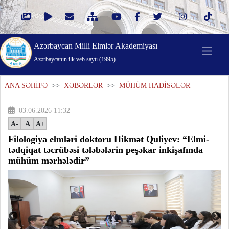
Azərbaycan Milli Elmlər Akademiyası
Azərbaycanın ilk veb saytı (1995)
ANA SƏHİFƏ
>>
XƏBƏRLƏR
>>
MÜHÜM HADİSƏLƏR
03.06.2026 11:32
A-
A
A+
Filologiya elmləri doktoru Hikmət Quliyev: “Elmi-
tədqiqat təcrübəsi tələbələrin peşəkar inkişafında
mühüm mərhələdir”