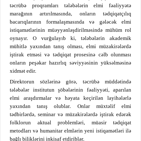
təcrübə proqramları tələbələrin elmi fəaliyyətə
marağının artırılmasında, onların tədqiqatçılıq
bacarıqlarının formalaşmasında və gələcək elmi
istiqamətlərinin müəyyənləşdirilməsində mühüm rol
oynayır. O vurğulayıb ki, tələbələrin akademik
mühitlə yaxından tanış olması, elmi müzakirələrdə
iştirak etməsi və tədqiqat prosesinə cəlb olunması
onların peşəkar hazırlıq səviyyəsinin yüksəlməsinə
xidmət edir.
Direktorun sözlərinə görə, təcrübə müddətində
tələbələr institutun şöbələrinin fəaliyyəti, aparılan
elmi araşdırmalar və həyata keçirilən layihələrlə
yaxından tanış olublar. Onlar müxtəlif elmi
tədbirlərdə, seminar və müzakirələrdə iştirak edərək
folklorun aktual problemləri, müasir tədqiqat
metodları və humanitar elmlərin yeni istiqamətləri ilə
bağlı biliklərini inkişaf etdiriblər.