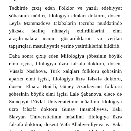
Tədbirdə çıxış edən Folklor və yazılı ədəbiyyat
şöbəsinin müdiri, filologiya elmləri doktoru, dosent
Leyla Məmmədova tələbələrin təcrübə müddətində
yüksək fəallıq nümayiş etdirdiklərini, elmi
araşdırmalara maraq göstərdiklərini və verilən
tapşırıqları məsuliyyətlə yerinə yetirdiklərini bildirib.
Daha sonra çıxış edən Mifologiya şöbəsinin böyük
elmi işçisi, filologiya üzrə fəlsəfə doktoru, dosent
Vüsalə Nəsibova, Türk xalqları folkloru şöbəsinin
aparıcı elmi işçisi, filologiya üzrə fəlsəfə doktoru,
dosent Elnarə Əmirli, Güney Azərbaycan folkloru
şöbəsinin böyük elmi işçisi Lalə Şabanova, eləcə də
Sumqayıt Dövlət Universitetinin müəllimi filologiya
üzrə fəlsəfə doktoru Günay İmaməliyeva, Bakı
Slavyan Universitetinin müəllimi filologiya üzrə
fəlsəfə doktoru, dosent Vəfa Allahverdiyeva və Bakı