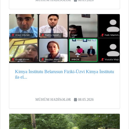
MÜHÜM HADİSƏLƏR
08.05.2026
Kimya İnstitutu Belarusun Fiziki-Üzvi Kimya İnstitutu
ilə el...
MÜHÜM HADİSƏLƏR
08.05.2026