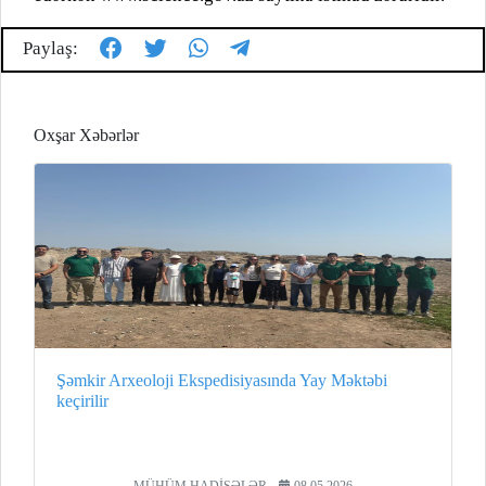
Paylaş:
Oxşar Xəbərlər
Şəmkir Arxeoloji Ekspedisiyasında Yay Məktəbi
keçirilir