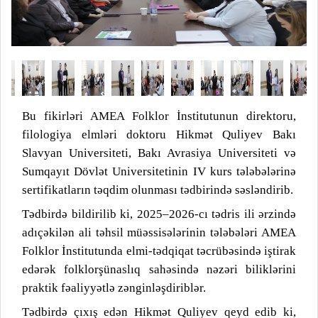
Bu fikirləri AMEA Folklor İnstitutunun direktoru,
filologiya elmləri doktoru Hikmət Quliyev Bakı
Slavyan Universiteti, Bakı Avrasiya Universiteti və
Sumqayıt Dövlət Universitetinin IV kurs tələbələrinə
sertifikatların təqdim olunması tədbirində səsləndirib.
Tədbirdə bildirilib ki, 2025–2026-cı tədris ili ərzində
adıçəkilən ali təhsil müəssisələrinin tələbələri AMEA
Folklor İnstitutunda elmi-tədqiqat təcrübəsində iştirak
edərək folklorşünaslıq sahəsində nəzəri biliklərini
praktik fəaliyyətlə zənginləşdiriblər.
Tədbirdə çıxış edən Hikmət Quliyev qeyd edib ki,