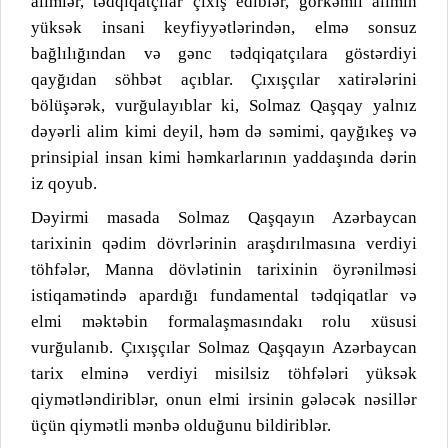
alimlər, tədqiqatçılar çıxış ediblər, görkəmli alimin
yüksək insani keyfiyyətlərindən, elmə sonsuz
bağlılığından və gənc tədqiqatçılara göstərdiyi
qayğıdan söhbət açıblar. Çıxışçılar xatirələrini
bölüşərək, vurğulayıblar ki, Solmaz Qaşqay yalnız
dəyərli alim kimi deyil, həm də səmimi, qayğıkeş və
prinsipial insan kimi həmkarlarının yaddaşında dərin
iz qoyub.
Dəyirmi masada Solmaz Qaşqayın Azərbaycan
tarixinin qədim dövrlərinin araşdırılmasına verdiyi
töhfələr, Manna dövlətinin tarixinin öyrənilməsi
istiqamətində apardığı fundamental tədqiqatlar və
elmi məktəbin formalaşmasındakı rolu xüsusi
vurğulanıb. Çıxışçılar Solmaz Qaşqayın Azərbaycan
tarix elminə verdiyi misilsiz töhfələri yüksək
qiymətləndiriblər, onun elmi irsinin gələcək nəsillər
üçün qiymətli mənbə olduğunu bildiriblər.