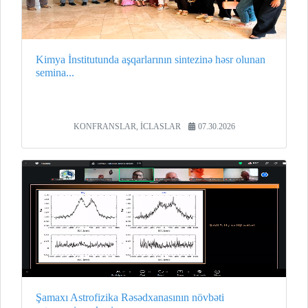
Kimya İnstitutunda aşqarlarının sintezinə həsr olunan
semina...
KONFRANSLAR, İCLASLAR
07.30.2026
Şamaxı Astrofizika Rəsədxanasının növbəti