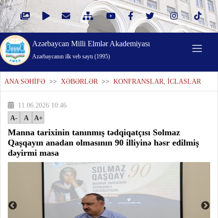
Azərbaycan Milli Elmlər Akademiyası
Azərbaycanın ilk veb saytı (1995)
ANA SƏHİFƏ
>>
XƏBƏRLƏR
>>
KONFRANSLAR, İCLASLAR
11.06.2026 10:46
A-
A
A+
Manna tarixinin tanınmış tədqiqatçısı Solmaz
Qaşqayın anadan olmasının 90 illiyinə həsr edilmiş
dəyirmi masa