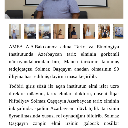
AMEA A.A.Bakıxanov adına Tarix və Etnologiya
İnstitutunda Azərbaycan tarix elminin görkəmli
nümayəndələrindən biri, Manna tarixinin tanınmış
tədqiqatçısı Solmaz Qaşqayın anadan olmasının 90
illiyinə həsr edilmiş dəyirmi masa keçirilib.
Tədbiri giriş sözü ilə açan institutun elmi işlər üzrə
direktor müavini, tarix elmləri doktoru, dosent İlqar
Niftəliyev Solmaz Qaşqayın Azərbaycan tarix elminin
inkişafında, qədim Azərbaycan dövlətçilik tarixinin
öyrənilməsində xüsusi rol oynadığını bildirib. Solmaz
Qaşqayın zəngin elmi irsinin gələcək nəsillər