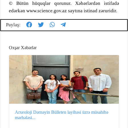
© Bütün hüquqlar qorunur. Xəbərlərdən istifadə
edərkən www.science.gov.az saytına istinad zəruridir.
Paylaş:
Oxşar Xəbərlər
Arxeoloji Dərnəyin Bülleten layihəsi üzrə müsahibə
mərhələsi...