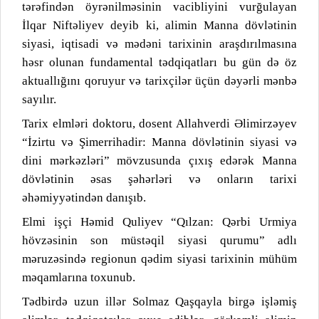
tərəfindən öyrənilməsinin vacibliyini vurğulayan
İlqar Niftəliyev deyib ki, alimin Manna dövlətinin
siyasi, iqtisadi və mədəni tarixinin araşdırılmasına
həsr olunan fundamental tədqiqatları bu gün də öz
aktuallığını qoruyur və tarixçilər üçün dəyərli mənbə
sayılır.
Tarix elmləri doktoru, dosent Allahverdi Əlimirzəyev
“İzirtu və Şimerrihadir: Manna dövlətinin siyasi və
dini mərkəzləri” mövzusunda çıxış edərək Manna
dövlətinin əsas şəhərləri və onların tarixi
əhəmiyyətindən danışıb.
Elmi işçi Həmid Quliyev “Qılzan: Qərbi Urmiya
hövzəsinin son müstəqil siyasi qurumu” adlı
məruzəsində regionun qədim siyasi tarixinin mühüm
məqamlarına toxunub.
Tədbirdə uzun illər Solmaz Qaşqayla birgə işləmiş