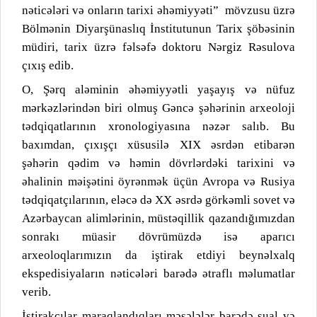
nəticələri və onların tarixi əhəmiyyəti”
mövzusu üzrə
Bölmənin Diyarşünaslıq İnstitutunun Tarix şöbəsinin
müdiri, tarix üzrə fəlsəfə doktoru Nərgiz Rəsulova
çıxış edib.
O, Şərq aləminin əhəmiyyətli yaşayış və nüfuz
mərkəzlərindən biri olmuş Gəncə şəhərinin arxeoloji
tədqiqatlarının xronologiyasına nəzər salıb. Bu
baxımdan, çıxışçı xüsusilə XIX əsrdən etibarən
şəhərin qədim və həmin dövrlərdəki tarixini və
əhalinin məişətini öyrənmək üçün Avropa və Rusiya
tədqiqatçılarının, eləcə də XX əsrdə görkəmli sovet və
Azərbaycan alimlərinin, müstəqillik qazandığımızdan
sonrakı müasir dövrümüzdə isə aparıcı
arxeoloqlarımızın da iştirak etdiyi beynəlxalq
ekspedisiyaların nəticələri barədə ətraflı məlumatlar
verib.
İştirakçılar maraqlandıqları məsələlər barədə sual və