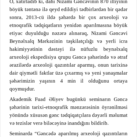
O, xatırladıb ki, dahi Nizami Gəncəvinin 870 illiyinin
böyük təntənə ilə qeyd edildiyi tədbirlərdən bir qədər
sonra, 2013-cü ildə şəhərdə bir çox arxeoloji və
etnoqrafik tədqiqatların yenidən aparılmasına böyük
etiyac duyulduğu nəzərə alınaraq, Nizami Gəncəvi
Beynəlxalq Mərkəzinin təşkilatçılığı və yerli icra
hakimiyyətinin dəstəyi ilə nüfuzlu beynəlxalq
arxeoloji ekspedisiya qrupu Gəncə şəhərində və ətraf
ərazilərdə arxeoloji qazıntılar aparmış, onun tarixinə
dair qiymətli faktlar üzə çıxarmış və yeni yanaşmalar
şəhərimizin yaşının 4 min il olduğunu ortaya
qoymuşdur.
Akademik Fuad Əliyev bugünkü seminarın Gəncə
şəhərinin tarixi-etnoqrafik mənzərəsinin öyrənilməsi
yönündə xüsusən gənc tədqiqatçılara dəyərli məlumat
və tezislər verə biləcəyinə inandığını bildirib.
Seminarda “Gəncədə aparılmış arxeoloji qazıntıların