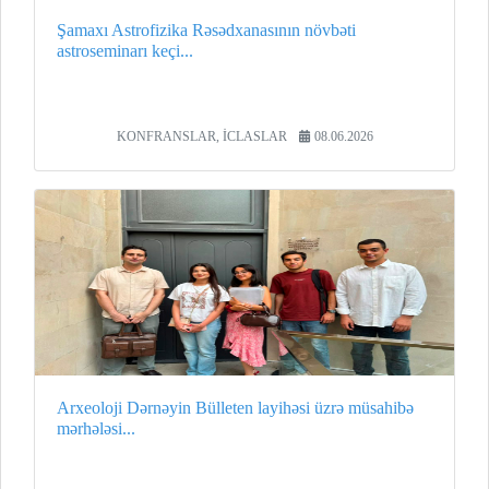
Şamaxı Astrofizika Rəsədxanasının növbəti
astroseminarı keçi...
KONFRANSLAR, İCLASLAR
08.06.2026
Arxeoloji Dərnəyin Bülleten layihəsi üzrə müsahibə
mərhələsi...