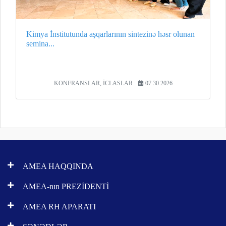
Kimya İnstitutunda aşqarlarının sintezinə həsr olunan
semina...
KONFRANSLAR, İCLASLAR
07.30.2026
AMEA HAQQINDA
AMEA-nın PREZİDENTİ
AMEA RH APARATI