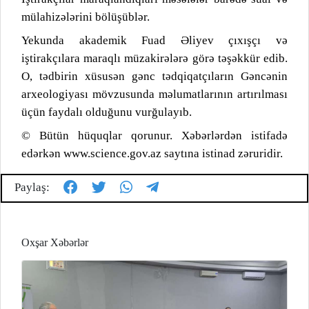
mülahizələrini bölüşüblər.
Yekunda akademik Fuad Əliyev çıxışçı və
iştirakçılara maraqlı müzakirələrə görə təşəkkür edib.
O, tədbirin xüsusən gənc tədqiqatçıların Gəncənin
arxeologiyası mövzusunda məlumatlarının artırılması
üçün faydalı olduğunu vurğulayıb.
© Bütün hüquqlar qorunur. Xəbərlərdən istifadə
edərkən www.science.gov.az saytına istinad zəruridir.
Paylaş:
Oxşar Xəbərlər