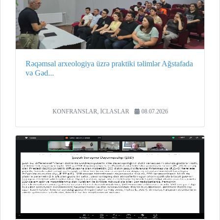
Rəqəmsal arxeologiya üzrə praktiki təlimlər Ağstafada
və Gəd...
KONFRANSLAR, İCLASLAR
08.07.2026