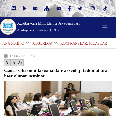
Azərbaycan Milli Elmlər Akademiyası
Azərbaycanın ilk veb saytı (1995)
ANA SƏHİFƏ
>>
XƏBƏRLƏR
>>
KONFRANSLAR, İCLASLAR
17.06.2026 11:07
A-
A
A+
Gəncə şəhərinin tarixinə dair arxeoloji tədqiqatlara
həsr olunan seminar