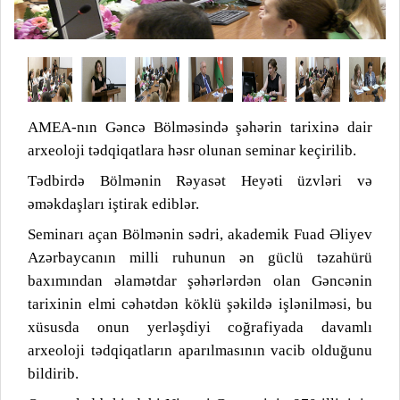
AMEA-nın Gəncə Bölməsində şəhərin tarixinə dair
arxeoloji tədqiqatlara həsr olunan seminar keçirilib.
Tədbirdə Bölmənin Rəyasət Heyəti üzvləri və
əməkdaşları iştirak ediblər.
Seminarı açan Bölmənin sədri, akademik Fuad Əliyev
Azərbaycanın milli ruhunun ən güclü təzahürü
baxımından əlamətdar şəhərlərdən olan Gəncənin
tarixinin elmi cəhətdən köklü şəkildə işlənilməsi, bu
xüsusda onun yerləşdiyi coğrafiyada davamlı
arxeoloji tədqiqatların aparılmasının vacib olduğunu
bildirib.