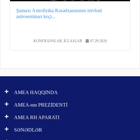
Şamaxı Astrofizika Rəsədxanasının növbəti
astroseminarı keçi...
KONFRANSLAR, İCLASLAR
07.29.2026
AMEA HAQQINDA
AMEA-nın PREZİDENTİ
AMEA RH APARATI
SƏNƏDLƏR