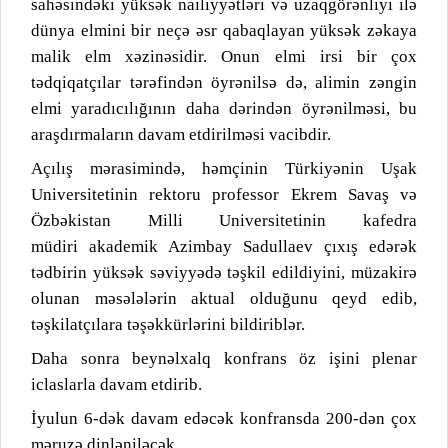
sahəsindəki yüksək nailiyyətləri və uzaqgörənliyi ilə
dünya elmini bir neçə əsr qabaqlayan yüksək zəkaya
malik elm xəzinəsidir. Onun elmi irsi bir çox
tədqiqatçılar tərəfindən öyrənilsə də, alimin zəngin
elmi yaradıcılığının daha dərindən öyrənilməsi, bu
araşdırmaların davam etdirilməsi vacibdir.
Açılış mərasimində, həmçinin Türkiyənin Uşak
Universitetinin rektoru professor Ekrem Savaş və
Özbəkistan
Milli Universitetinin kafedra
müdiri
akademik Azimbay
Sadullaev çıxış edərək
tədbirin yüksək səviyyədə təşkil edildiyini, müzakirə
olunan məsələlərin aktual olduğunu qeyd edib,
təşkilatçılara təşəkkürlərini bildiriblər.
Daha sonra beynəlxalq konfrans öz işini plenar
iclaslarla davam etdirib.
İyulun 6-dək davam edəcək konfransda 200-dən çox
məruzə dinləniləcək.