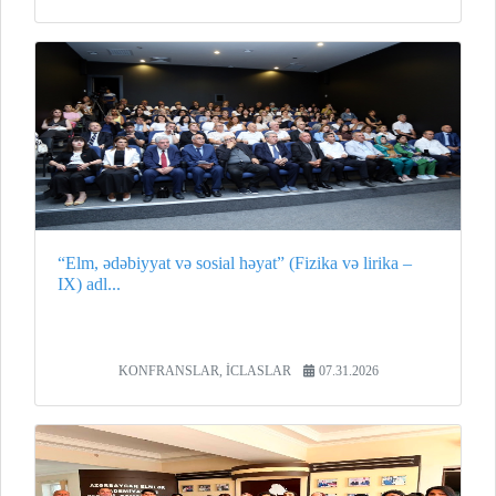
“Elm, ədəbiyyat və sosial həyat” (Fizika və lirika –
IX) adl...
KONFRANSLAR, İCLASLAR
07.31.2026