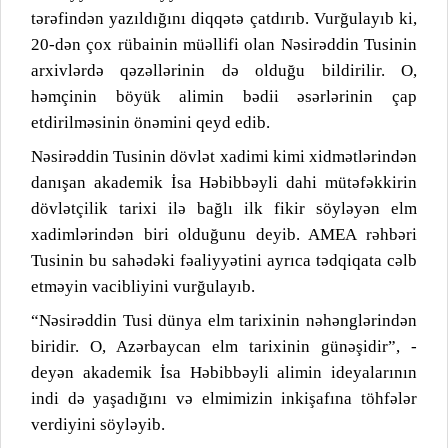
tərəfindən yazıldığını diqqətə çatdırıb. Vurğulayıb ki,
20-dən çox rübainin müəllifi olan Nəsirəddin Tusinin
arxivlərdə qəzəllərinin də olduğu bildirilir. O,
həmçinin böyük alimin bədii əsərlərinin çap
etdirilməsinin önəmini qeyd edib.
Nəsirəddin Tusi
nin
dövlət xadimi kimi
xidmətlərindən
danışan akademik İsa Həbibbəyli dahi mütəfəkkirin
dövlətçilik tarixi ilə bağlı ilk fikir söyləyən elm
xadimlərindən biri olduğunu deyib. AMEA rəhbəri
Tusinin bu sahədəki fəaliyyətini ayrıca tədqiqata cəlb
etməyin vacibliyini vurğulayıb.
“Nəsirəddin Tusi dünya elm tarixinin nəhənglərindən
biridir. O, Azərbaycan elm tarixinin günəşidir”, -
deyən akademik İsa Həbibbəyli alimin ideyalarının
indi də yaşadığını və elmimizin inkişafına töhfələr
verdiyini söyləyib.