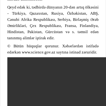
Qeyd edək ki, tədbirdə dünyanın 20-dən artıq ölkəsini
- Türkiyə, Qazaxstan, Rusiya, Özbəkistan, ABŞ,
Cənubi Afrika Respublikası, Serbiya, Birləşmiş Ərəb
Əmirlikləri, Çex Respublikası, Fransa, Finlandiya,
Hindistan, Pakistan, Gürcüstan və s. təmsil edən
tanınmış alimlər iştirak edir.
© Bütün hüquqlar qorunur. Xəbərlərdən istifadə
edərkən www.science.gov.az saytına istinad zəruridir.