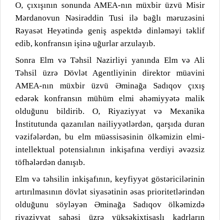
O, çıxışının sonunda AMEA-nın müxbir üzvü Misir
Mərdanovun Nəsirəddin Tusi ilə bağlı məruzəsini
Rəyasət Heyətində geniş aspektdə dinləməyi təklif
edib, konfransın işinə uğurlar arzulayıb.
Sonra Elm və Təhsil Nazirliyi yanında Elm və Ali
Təhsil üzrə Dövlət Agentliyinin direktor müavini
AMEA-nın müxbir üzvü Əminağa Sadıqov çıxış
edərək konfransın mühüm elmi əhəmiyyətə malik
olduğunu bildirib. O, Riyaziyyat və Mexanika
İnstitutunda qazanılan nailiyyətlərdən, qarşıda duran
vəzifələrdən, bu elm müəssisəsinin ölkəmizin elmi-
intellektual potensialının inkişafına verdiyi əvəzsiz
töfhələrdən danışıb.
Elm və təhsilin inkişafının, keyfiyyət göstəricilərinin
artırılmasının dövlət siyasətinin əsas prioritetlərindən
olduğunu söyləyən Əminağa Sadıqov ölkəmizdə
riyaziyyat sahəsi üzrə yüksəkixtisaslı kadrların