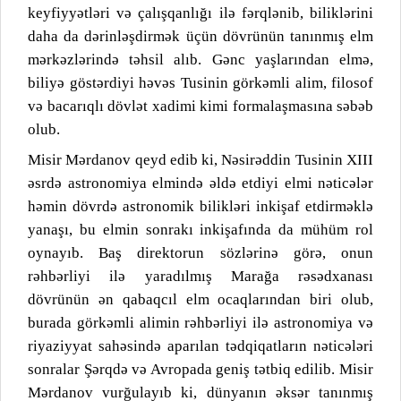
keyfiyyətləri və çalışqanlığı ilə fərqlənib, biliklərini
daha da dərinləşdirmək üçün dövrünün tanınmış elm
mərkəzlərində təhsil alıb. Gənc yaşlarından elmə,
biliyə göstərdiyi həvəs Tusinin görkəmli alim, filosof
və bacarıqlı dövlət xadimi kimi formalaşmasına səbəb
olub.
Misir Mərdanov qeyd edib ki, Nəsirəddin Tusinin XIII
əsrdə astronomiya elmində əldə etdiyi elmi nəticələr
həmin dövrdə astronomik bilikləri inkişaf etdirməklə
yanaşı, bu elmin sonrakı inkişafında da mühüm rol
oynayıb. Baş direktorun sözlərinə görə, onun
rəhbərliyi ilə yaradılmış Marağa rəsədxanası
dövrünün ən qabaqcıl elm ocaqlarından biri olub,
burada görkəmli alimin rəhbərliyi ilə astronomiya və
riyaziyyat sahəsində aparılan tədqiqatların nəticələri
sonralar Şərqdə və Avropada geniş tətbiq edilib. Misir
Mərdanov vurğulayıb ki, dünyanın əksər tanınmış