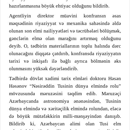
hazırlanmasına böyük ehtiyac olduğunu bildirib.
Agentliyin direktor müavini konfransın əsas
məqsədinin riyaziyyat və mexanika sahəsində əldə
olunan son elmi nailiyyətləri və təcrübələri bölüşmək,
gənclərin elmə olan marağını artırmaq olduğunu
deyib. O, tədbirin materiallarının toplu halında dərc
olunacağını diqqətə çatdırıb, konfransda riyaziyyatın
tarixi və inkişafı ilə bağlı ayrıca bölmənin əks
olunmasını yüksək dəyərləndirib.
Tədbirdə dövlət xadimi tarix elmləri doktoru Həsən
Həsənov “Nəsirəddin Tusinin dünya elmində rolu”
mövzusunda məruzəsini təqdim edib. Məruzəçi
Azərbaycanda astronomiya ənənəsindən, Tusinin
dünya elmində və xəritəçilik elmində rolundan, eləcə
də böyük mütəfəkkirin milli-mənşəyindən danışıb.
Bildirib ki, Azərbaycan alimi olan Tusi elm