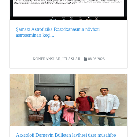
Şamaxı Astrofizika Rəsədxanasının növbəti
astroseminarı keçi...
KONFRANSLAR, İCLASLAR
08.06.2026
Arxeoloji Dərnəyin Bülleten layihəsi üzrə müsahibə