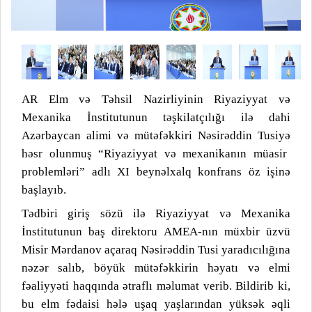
AR Elm və Təhsil Nazirliyinin Riyaziyyat və
Mexanika İnstitutunun təşkilatçılığı ilə
dahi
Azərbaycan alimi və mütəfəkkiri Nəsirəddin Tusiyə
həsr olunmuş “Riyaziyyat və mexanikanın müasir
problemləri” adlı
XI
beynəlxalq konfrans öz işinə
başlayıb.
Tədbiri giriş sözü ilə Riyaziyyat və Mexanika
İnstitutunun baş direktoru AMEA-nın müxbir üzvü
Misir Mərdanov açaraq Nəsirəddin Tusi yaradıcılığına
nəzər salıb, böyük mütəfəkkirin həyatı və elmi
fəaliyyəti haqqında ətraflı məlumat verib. Bildirib ki,
bu elm fədaisi hələ uşaq yaşlarından yüksək əqli