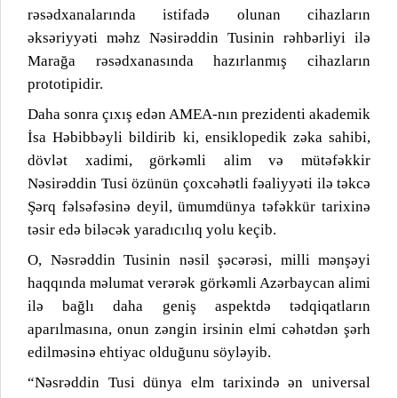
rəsədxanalarında istifadə olunan cihazların
əksəriyyəti məhz Nəsirəddin Tusinin rəhbərliyi ilə
Marağa rəsədxanasında hazırlanmış cihazların
prototipidir.
Daha sonra çıxış edən AMEA-nın prezidenti akademik
İsa Həbibbəyli bildirib ki, ensiklopedik zəka sahibi,
dövlət xadimi, görkəmli alim və mütəfəkkir
Nəsirəddin Tusi özünün çoxcəhətli fəaliyyəti ilə təkcə
Şərq fəlsəfəsinə deyil, ümumdünya təfəkkür tarixinə
təsir edə biləcək yaradıcılıq yolu keçib.
O, Nəsrəddin Tusinin nəsil şəcərəsi, milli mənşəyi
haqqında məlumat verərək görkəmli Azərbaycan alimi
ilə bağlı daha geniş aspektdə tədqiqatların
aparılmasına, onun zəngin irsinin elmi cəhətdən şərh
edilməsinə ehtiyac olduğunu söyləyib.
“Nəsrəddin Tusi dünya elm tarixində ən universal