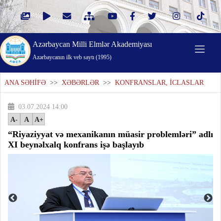
Azərbaycan Milli Elmlər Akademiyası
Azərbaycanın ilk veb saytı (1995)
ANA SƏHİFƏ
>>
XƏBƏRLƏR
>>
KONFRANSLAR, İCLASLAR
03.07.2024 14:00
A-
A
A+
“Riyaziyyat və mexanikanın müasir problemləri” adlı
XI beynəlxalq konfrans işə başlayıb