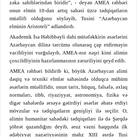
zəka sahiblərindən biridir”, - deyən AMEA rəhbəri
onun elmin 10-dan artıq sahəsi üzrə tədqiqatların
müəllifi olduğunu söyləyib, Tusini “Azərbaycan
elminin Aristoteli” adlandırıb.
Akademik İsa Həbibbəyli dahi mütəfəkkirin əsərlərini
Azərbaycan dilinə tərcümə olunaraq çap etdirməyin
vacibliyini vurğulayıb, AMEA-nın nəşri kimi alimin
çoxcildliyinin hazırlanmasının zəruriliyini qeyd edib.
AMEA rəhbəri bildirib ki, böyük Azərbaycan alimi
dəqiq və texniki elmlər sahəsində olduqca mühüm
əsərlərin müəllifidir, onun tarix, hüquq, fəlsəfə, əxlaq
normaları, tibb, riyaziyyat, astronomiya, fizika və
digər sahələrdə ərsəyə gətirdiyi əsərlər əhatə etdiyi
mövzular və tədqiqatların genişliyi ilə seçilir. O,
alimin humanitar sahədəki tədqiqatları ilə də Şərqdə
şöhrət qazandığını deyib, əruz vəzni haqqında ilk
ədəbiyyat nəzəriyyəsinin məhz XIII əsrdə Tusi