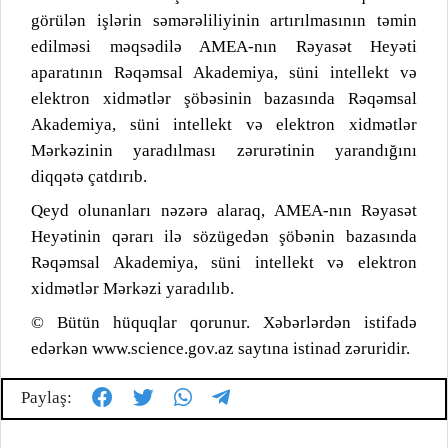
görülən işlərin səmərəliliyinin artırılmasının təmin
edilməsi məqsədilə AMEA-nın Rəyasət Heyəti
aparatının Rəqəmsal Akademiya, süni intellekt və
elektron xidmətlər şöbəsinin bazasında Rəqəmsal
Akademiya, süni intellekt və elektron xidmətlər
Mərkəzinin yaradılması zərurətinin yarandığını
diqqətə çatdırıb.
Qeyd olunanları nəzərə alaraq, AMEA-nın Rəyasət
Heyətinin qərarı ilə sözügedən şöbənin bazasında
Rəqəmsal Akademiya, süni intellekt və elektron
xidmətlər Mərkəzi yaradılıb.
© Bütün hüquqlar qorunur. Xəbərlərdən istifadə
edərkən www.science.gov.az saytına istinad zəruridir.
Paylaş: