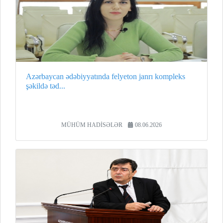
Azərbaycan ədəbiyyatında felyeton janrı kompleks
şəkildə təd...
MÜHÜM HADİSƏLƏR
08.06.2026