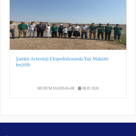
Şəmkir Arxeoloji Ekspedisiyasında Yay Məktəbi
keçirilir
MÜHÜM HADİSƏLƏR
08.05.2026