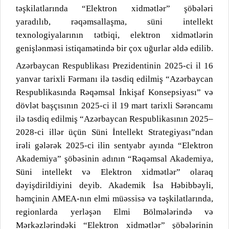
təşkilatlarında “Elektron xidmətlər” şöbələri
yaradılıb, rəqəmsallaşma, süni intellekt
texnologiyalarının tətbiqi, elektron xidmətlərin
genişlənməsi istiqamətində bir çox uğurlar əldə edilib.
Azərbaycan Respublikası Prezidentinin 2025-ci il 16
yanvar tarixli Fərmanı ilə təsdiq edilmiş “Azərbaycan
Respublikasında Rəqəmsal İnkişaf Konsepsiyası” və
dövlət başçısının 2025-ci il 19 mart tarixli Sərəncamı
ilə təsdiq edilmiş “Azərbaycan Respublikasının 2025–
2028-ci illər üçün Süni İntellekt Strategiyası”ndan
irəli gələrək 2025-ci ilin sentyabr ayında “Elektron
Akademiya” şöbəsinin adının “Rəqəmsal Akademiya,
Süni intellekt və Elektron xidmətlər” olaraq
dəyişdirildiyini deyib. Akademik İsa Həbibbəyli,
həmçinin AMEA-nın elmi müəssisə və təşkilatlarında,
regionlarda yerləşən Elmi Bölmələrində və
Mərkəzlərindəki “Elektron xidmətlər” şöbələrinin