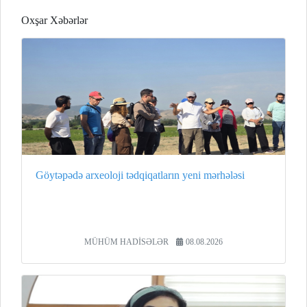
Oxşar Xəbərlər
Göytəpədə arxeoloji tədqiqatların yeni mərhələsi
MÜHÜM HADİSƏLƏR
08.08.2026