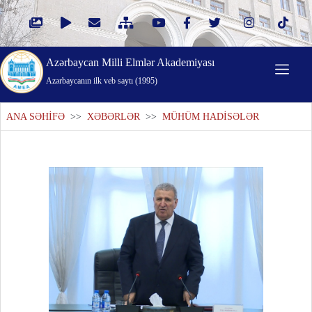
Azərbaycan Milli Elmlər Akademiyası
Azərbaycanın ilk veb saytı (1995)
ANA SƏHİFƏ
>>
XƏBƏRLƏR
>>
MÜHÜM HADİSƏLƏR