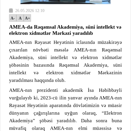
26.05.2026 12:10
A-
A
A+
AMEA-da Rəqəmsal Akademiya, süni intellekt və
elektron xidmətlər Mərkəzi yaradılıb
AMEA-nın Rəyasət Heyətinin iclasında müzakirəyə
çıxarılan növbəti məsələ AMEA-nın Rəqəmsal
Akademiya, süni intellekt və elektron xidmətlər
şöbəsinin bazasında Rəqəmsal Akademiya, süni
intellekt və elektron xidmətlər Mərkəzinin
yaradılması haqqında olub.
AMEA-nın prezidenti akademik İsa Həbibbəyli
vurğulayıb ki, 2023-cü ilin yanvar ayında AMEA-nın
Rəyasət Heyətinin aparatında dövlətimizin və müasir
dünyanın çağırışlarına uyğun olaraq, “Elektron
Akademiya” şöbəsi yaradılıb. Daha sonra buna
müvafiq olaraq AMEA-nın elmi müəssisə və