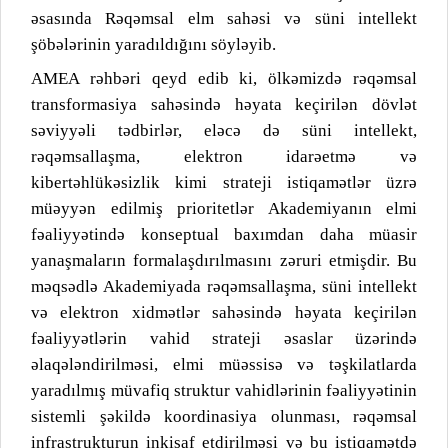
əsasında Rəqəmsal elm sahəsi və süni intellekt
şöbələrinin yaradıldığını söyləyib.
AMEA rəhbəri qeyd edib ki, ölkəmizdə rəqəmsal
transformasiya sahəsində həyata keçirilən dövlət
səviyyəli tədbirlər, eləcə də süni intellekt,
rəqəmsallaşma, elektron idarəetmə və
kibertəhlükəsizlik kimi strateji istiqamətlər üzrə
müəyyən edilmiş prioritetlər Akademiyanın elmi
fəaliyyətində konseptual baxımdan daha müasir
yanaşmaların formalaşdırılmasını zəruri etmişdir. Bu
məqsədlə Akademiyada rəqəmsallaşma, süni intellekt
və elektron xidmətlər sahəsində həyata keçirilən
fəaliyyətlərin vahid strateji əsaslar üzərində
əlaqələndirilməsi, elmi müəssisə və təşkilatlarda
yaradılmış müvafiq struktur vahidlərinin fəaliyyətinin
sistemli şəkildə koordinasiya olunması, rəqəmsal
infrastrukturun inkişaf etdirilməsi və bu istiqamətdə