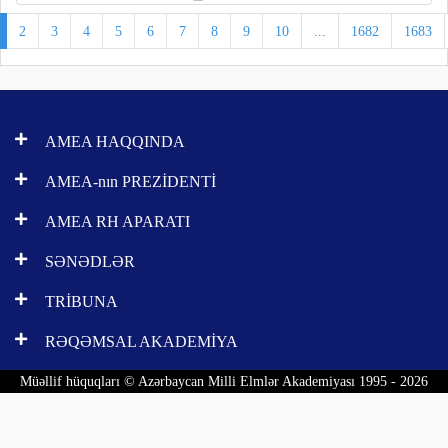
2
3
4
5
6
7
8
9
10
...
1682
1683
AMEA HAQQINDA
AMEA-nın PREZİDENTİ
AMEA RH APARATI
SƏNƏDLƏR
TRİBUNA
RƏQƏMSAL AKADEMİYA
Müəllif hüquqları © Azərbaycan Milli Elmlər Akademiyası 1995 - 2026