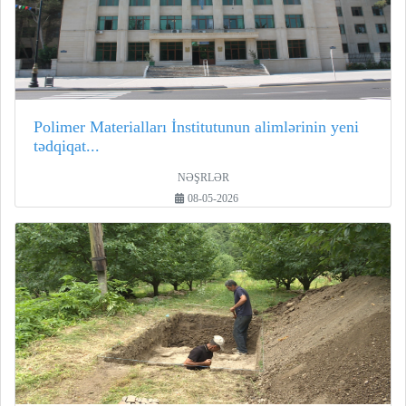
Polimer Materialları İnstitutunun alimlərinin yeni
tədqiqat...
NƏŞRLƏR
08-05-2026