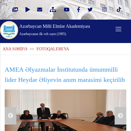
Azərbaycan Milli Elmlər Akademiyası
Azərbaycanın ilk veb saytı (1995)
ANA SƏHİFƏ
>>
FOTOQALEREYA
AMEA Əlyazmalar İnstitutunda ümummilli
lider Heydər Əliyevin anım mərasimi keçirilib