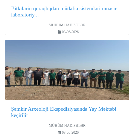
Bitkilərin quraqlıqdan müdafiə sistemləri müasir
laboratoriy...
MÜHÜM HADİSƏLƏR
08-06-2026
Şəmkir Arxeoloji Ekspedisiyasında Yay Məktəbi
keçirilir
MÜHÜM HADİSƏLƏR
08-05-2026