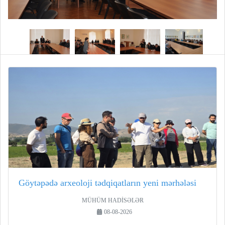
Göytəpədə arxeoloji tədqiqatların yeni mərhələsi
MÜHÜM HADİSƏLƏR
08-08-2026