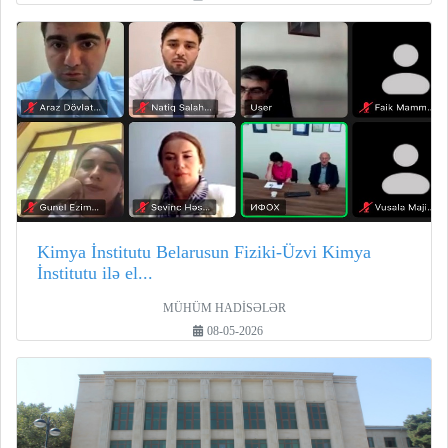
Kimya İnstitutu Belarusun Fiziki-Üzvi Kimya
İnstitutu ilə el...
MÜHÜM HADİSƏLƏR
08-05-2026