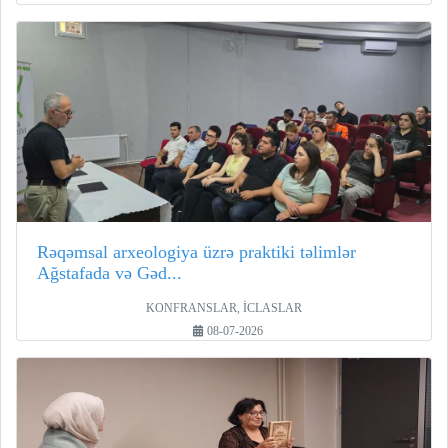
Rəqəmsal arxeologiya üzrə praktiki təlimlər
Ağstafada və Gəd...
KONFRANSLAR, İCLASLAR
08-07-2026