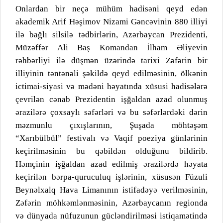
Onlardan bir neçə mühüm hadisəni qeyd edən
akademik Arif Həşimov Nizami Gəncəvinin 880 illiyi
ilə bağlı silsilə tədbirlərin, Azərbaycan Prezidenti,
Müzəffər Ali Baş Komandan İlham Əliyevin
rəhbərliyi ilə düşmən üzərində tarixi Zəfərin bir
illiyinin təntənəli şəkildə qeyd edilməsinin, ölkənin
ictimai-siyasi və mədəni həyatında xüsusi hadisələrə
çevrilən cənab Prezidentin işğaldan azad olunmuş
ərazilərə çoxsaylı səfərləri və bu səfərlərdəki dərin
məzmunlu çıxışlarının, Şuşada möhtəşəm
“Xarıbülbül” festivalı və Vaqif poeziya günlərinin
keçirilməsinin bu qəbildən olduğunu bildirib.
Həmçinin işğaldan azad edilmiş ərazilərdə həyata
keçirilən bərpa-quruculuq işlərinin, xüsusən Füzuli
Beynəlxalq Hava Limanının istifadəyə verilməsinin,
Zəfərin möhkəmlənməsinin, Azərbaycanın regionda
və dünyada nüfuzunun gücləndirilməsi istiqamətində