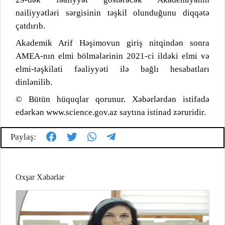
nailiyyətləri sərgisinin təşkil olunduğunu diqqətə
çatdırıb.
Akademik Arif Həşimovun giriş nitqindən sonra
AMEA-nın elmi bölmələrinin 2021-ci ildəki elmi və
elmi-təşkilati fəaliyyəti ilə bağlı hesabatları
dinlənilib.
© Bütün hüquqlar qorunur. Xəbərlərdən istifadə
edərkən www.science.gov.az saytına istinad zəruridir.
Paylaş:
Oxşar Xəbərlər