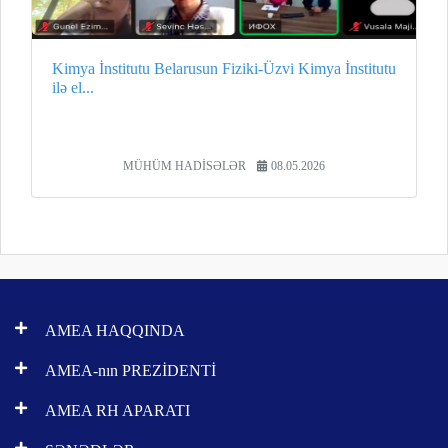
Kimya İnstitutu Belarusun Fiziki-Üzvi Kimya İnstitutu
ilə el...
MÜHÜM HADİSƏLƏR
08.05.2026
AMEA HAQQINDA
AMEA-nın PREZİDENTİ
AMEA RH APARATI