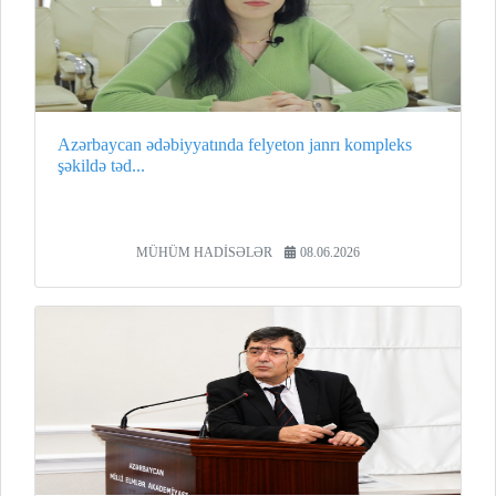
Azərbaycan ədəbiyyatında felyeton janrı kompleks
şəkildə təd...
MÜHÜM HADİSƏLƏR
08.06.2026