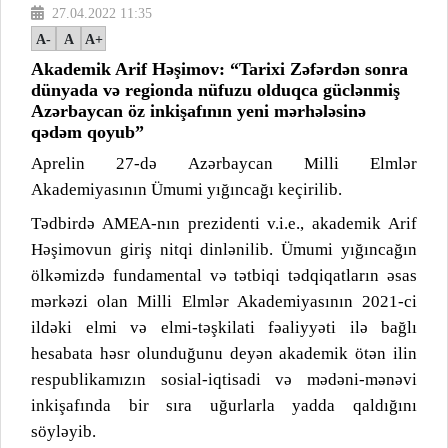
27.04.2022 11:35
A-
A
A+
Akademik Arif Həşimov: “Tarixi Zəfərdən sonra
dünyada və regionda nüfuzu olduqca güclənmiş
Azərbaycan öz inkişafının yeni mərhələsinə
qədəm qoyub”
Aprelin 27-də Azərbaycan Milli Elmlər
Akademiyasının Ümumi yığıncağı keçirilib.
Tədbirdə AMEA-nın prezidenti v.i.e., akademik Arif
Həşimovun giriş nitqi dinlənilib. Ümumi yığıncağın
ölkəmizdə fundamental və tətbiqi tədqiqatların əsas
mərkəzi olan Milli Elmlər Akademiyasının 2021-ci
ildəki elmi və elmi-təşkilati fəaliyyəti ilə bağlı
hesabata həsr olunduğunu deyən akademik ötən ilin
respublikamızın sosial-iqtisadi və mədəni-mənəvi
inkişafında bir sıra uğurlarla yadda qaldığını
söyləyib.