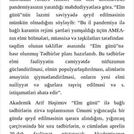
pandemiyasının yaratdığı məhdudiyyətlərə görə, “Elm
günü”nün lazımi səviyyədə qeyd edilməsinin
mümkün olmadığını söyləyib: “Bu il pandemiya ilə
bağlı karantin rejimi şərtləri yumşaldığı üçün AMEA-
nın elmi bölmələri, müəssisə və təşkilatları tərəfindən
təqdim
olunan təkliflər
əsasında
“Elm
günü”nə
həsr olunmuş Tədbirlər planı hazırlanıb. Bu tədbirlər
elmi fəaliyyətin cəmiyyətdə nüfuzunun
gücləndirilməsi, elmin populyarlaşdırılması, alimlərin
əməyinin qiymətləndirilməsi, onların yeni elmi
nailiyyət və uğurlara təşviq edilməsi və s.
istiqamətləri əhatə edir”.
Akademik Arif Həşimov “Elm günü” ilə bağlı
tədbirlərin zirvə toplantısının Ümumi yığıncaqla bir
gündə qeyd edilməsinin qərara alındığını, yığıncaq
çərçivəsində bir sıra tədbirlərin, o cümlədən aprelin
29-dək fəaliyyət göstərəcək Akademiyanın