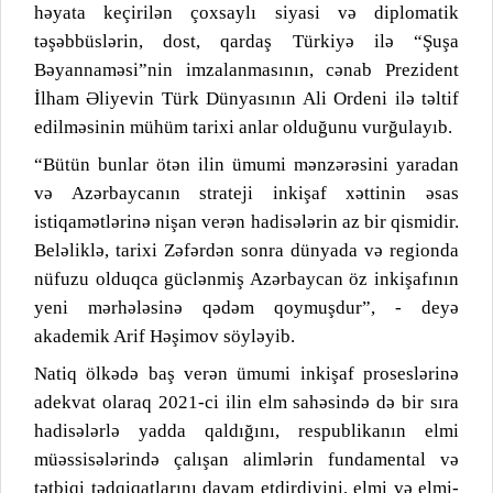
həyata keçirilən çoxsaylı siyasi və diplomatik
təşəbbüslərin, dost, qardaş Türkiyə ilə “Şuşa
Bəyannaməsi”nin imzalanmasının, cənab Prezident
İlham Əliyevin Türk Dünyasının Ali Ordeni ilə təltif
edilməsinin mühüm tarixi anlar olduğunu vurğulayıb.
“Bütün bunlar ötən ilin ümumi mənzərəsini yaradan
və Azərbaycanın strateji inkişaf xəttinin əsas
istiqamətlərinə nişan verən hadisələrin az bir qismidir.
Beləliklə, tarixi Zəfərdən sonra dünyada və regionda
nüfuzu olduqca güclənmiş Azərbaycan öz inkişafının
yeni mərhələsinə qədəm qoymuşdur”, - deyə
akademik Arif Həşimov söyləyib.
Natiq ölkədə baş verən ümumi inkişaf proseslərinə
adekvat olaraq 2021-ci ilin elm sahəsində də bir sıra
hadisələrlə yadda qaldığını, respublikanın elmi
müəssisələrində çalışan alimlərin fundamental və
tətbiqi tədqiqatlarını davam etdirdiyini, elmi və elmi-