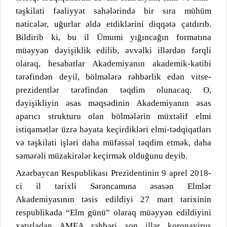
təşkilati fəaliyyət sahələrində bir sıra mühüm
nəticələr, uğurlar əldə etdiklərini diqqətə çatdırıb.
Bildirib ki, bu il Ümumi yığıncağın formatına
müəyyən dəyişiklik edilib, əvvəlki illərdən fərqli
olaraq, hesabatlar Akademiyanın akademik-katibi
tərəfindən deyil, bölmələrə rəhbərlik edən vitse-
prezidentlər tərəfindən təqdim olunacaq. O,
dəyişikliyin əsas məqsədinin Akademiyanın əsas
aparıcı strukturu olan bölmələrin müxtəlif elmi
istiqamətlər üzrə həyata keçirdikləri elmi-tədqiqatları
və təşkilati işləri daha müfəssəl təqdim etmək, daha
səmərəli müzakirələr keçirmək olduğunu deyib.
Azərbaycan Respublikası Prezidentinin 9 aprel 2018-
ci il tarixli Sərəncamına əsasən Elmlər
Akademiyasının təsis edildiyi 27 mart tarixinin
respublikada “Elm günü” olaraq müəyyən edildiyini
xatırladan AMEA rəhbəri son illər koronavirus