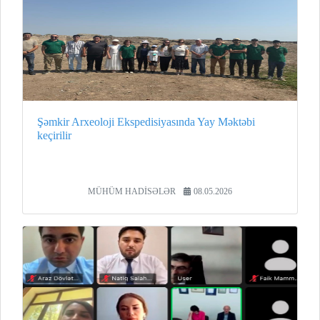
Şəmkir Arxeoloji Ekspedisiyasında Yay Məktəbi
keçirilir
MÜHÜM HADİSƏLƏR
08.05.2026