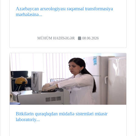
Azərbaycan arxeologiyası rəqəmsal transformasiya
mərhələsinə...
MÜHÜM HADİSƏLƏR
08.06.2026
Bitkilərin quraqlıqdan müdafiə sistemləri müasir
laboratoriy...