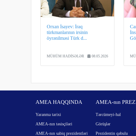
Orxan İsayev: İraq
Can
türkmanlarının irsinin
İns
öyrənilməsi Türk d...
Gö
MÜHÜM HADİSƏLƏR
08.05.2026
MÜ
AMEA HAQQINDA
AMEA-nın PREZ
Yaranma tarixi
Tərcümeyi-hal
AMEA-nın təsisçiləri
Görüşlər
AMEA-nın sabiq prezidentləri
Prezidentin qəbulu