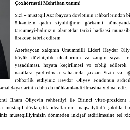
Çoxhörmətli Mehriban xanım!
Sizi – müstəqil Azərbaycan dövlətinin rəhbərlərindən bi
ölkəmizin qadın ziyalılığının görkəmli nümayəndə
tərcümeyi-halınızın əlamətdar tarixi hadisəsi münasib
ürəkdən təbrik edirəm.
Azərbaycan xalqının Ümummilli Lideri Heydər Əliy
böyük dövlətçilik ideallarının və zəngin siyasi irs
yaşadılması, həyata keçirilməsi və təbliğ edilərək 
nəsillərə çatdırılması sahəsində şəxsən Sizin və uğ
rəhbərlik etdiyiniz Heydər Əliyev Fondunun ardıcı
 təməl dəyərlərinin daha da möhkəmləndirilməsinə xidmət edir.
nti İlham Əliyevin rəhbərliyi ilə Birinci vitse-prezident 
 müstəqil dövlətçilik ideallarının məqsədyönlü şəkildə hə
iniz müstəqilliyimizin dönmədən inkişaf etdirilməsinə əsl x