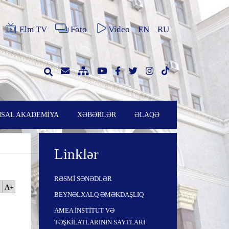
Elm TV
Foto
Video
EN
RU
SAL AKADEMİYA
XƏBƏRLƏR
ƏLAQƏ
Linklər
RƏSMİ SƏNƏDLƏR
A+
BEYNƏLXALQ ƏMƏKDAŞLIQ
AMEA İNSTİTUT VƏ
TƏŞKİLATLARININ SAYTLARI