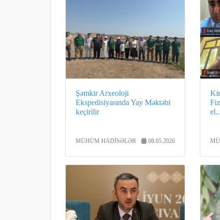
Şəmkir Arxeoloji
Ki
Ekspedisiyasında Yay Məktəbi
Fiz
keçirilir
el..
MÜHÜM HADİSƏLƏR
08.05.2026
MÜ