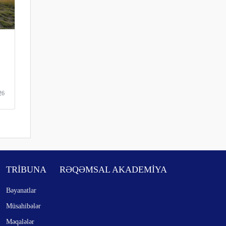
26
TRİBUNA
RƏQƏMSAL AKADEMİYA
Bəyanatlar
Müsahibələr
Məqalələr