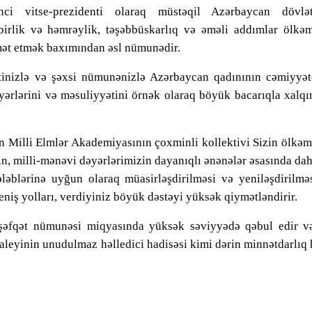
nci vitse-prezidenti olaraq müstəqil Azərbaycan dövlət
birlik və həmrəylik, təşəbbüskarlıq və əməli addımlar ölkəm
dmət etmək baxımından əsl nümunədir.
ətinizlə və şəxsi nümunənizlə Azərbaycan qadınının cəmiyyət
ərlərini və məsuliyyətini örnək olaraq böyük bacarıqla xalqı
 Milli Elmlər Akademiyasının çoxminli kollektivi Sizin ölkə
ın, milli-mənəvi dəyərlərimizin dayanıqlı ənənələr əsasında da
tələblərinə uyğun olaraq müasirləşdirilməsi və yeniləşdirilmə
niş yolları, verdiyiniz böyük dəstəyi yüksək qiymətləndirir.
 şəfqət nümunəsi miqyasında yüksək səviyyədə qəbul edir v
taleyinin unudulmaz həlledici hadisəsi kimi dərin minnətdarlıq 