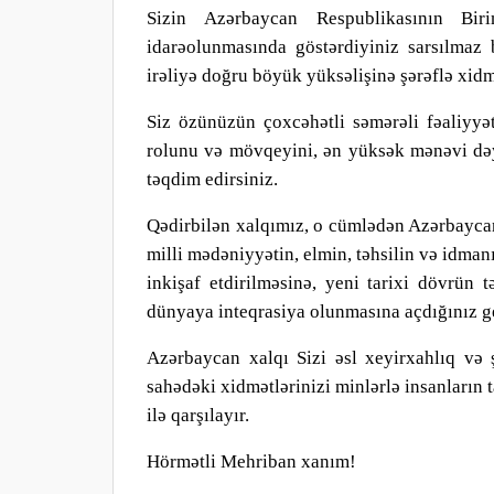
Sizin Azərbaycan Respublikasının Biri
idarəolunmasında göstərdiyiniz sarsılmaz 
irəliyə doğru böyük yüksəlişinə şərəflə xi
Siz özünüzün çoxcəhətli səmərəli fəaliyy
rolunu və mövqeyini, ən yüksək mənəvi dəy
təqdim edirsiniz.
Qədirbilən xalqımız, o cümlədən Azərbaycan
milli mədəniyyətin, elmin, təhsilin və idman
inkişaf etdirilməsinə, yeni tarixi dövrün 
dünyaya inteqrasiya olunmasına açdığınız ge
Azərbaycan xalqı Sizi əsl xeyirxahlıq və
sahədəki xidmətlərinizi minlərlə insanların 
ilə qarşılayır.
Hörmətli Mehriban xanım!