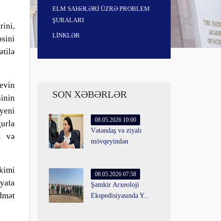
ELM SAHƏLƏRİ ÜZRƏ PROBLEM
ŞURALARI
rini,
LİNKLƏR
sini
ətilə
evin
SON XƏBƏRLƏR
inin
yeni
08.05.2026 10:00
urla
Vətəndaş və ziyalı
l və
mövqeyindən
kimi
08.05.2026 07:58
yata
Şəmkir Arxeoloji
idmət
Ekspedisiyasında Y...