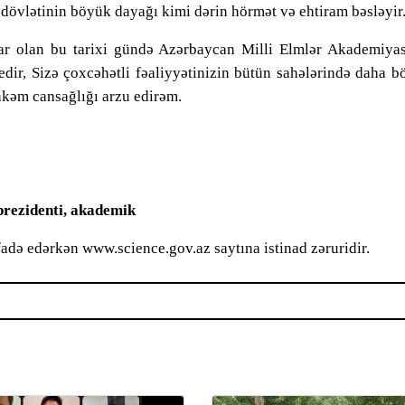
dövlətinin böyük dayağı kimi dərin hörmət və ehtiram bəsləyir
ar olan bu tarixi gündə Azərbaycan Milli Elmlər Akademiyas
edir, Sizə çoxcəhətli fəaliyyətinizin bütün sahələrində daha 
hkəm cansağlığı arzu edirəm.
prezidenti, akademik
fadə edərkən www.science.gov.az saytına istinad zəruridir.