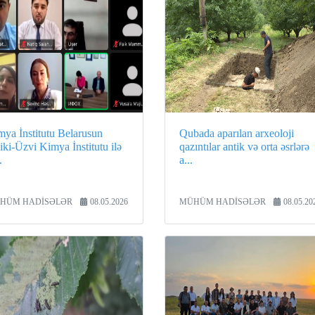
mya İnstitutu Belarusun
Qubada aparılan arxeoloji
iki-Üzvi Kimya İnstitutu ilə
qazıntılar antik və orta əsrlərə
.
a...
HÜM HADİSƏLƏR
08.05.2026
MÜHÜM HADİSƏLƏR
08.05.20