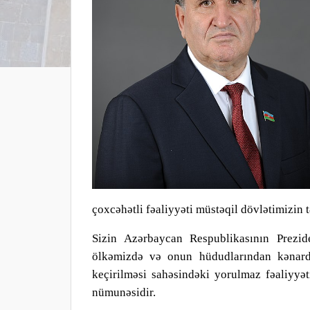
çoxcəhətli fəaliyyəti müstəqil dövlətimizin
Sizin Azərbaycan Respublikasının Prezide
ölkəmizdə və onun hüdudlarından kənarda
keçirilməsi sahəsindəki yorulmaz fəaliyyət
nümunəsidir.