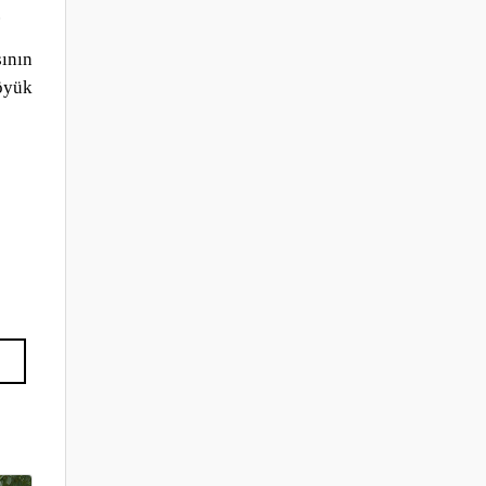
.
ının
böyük