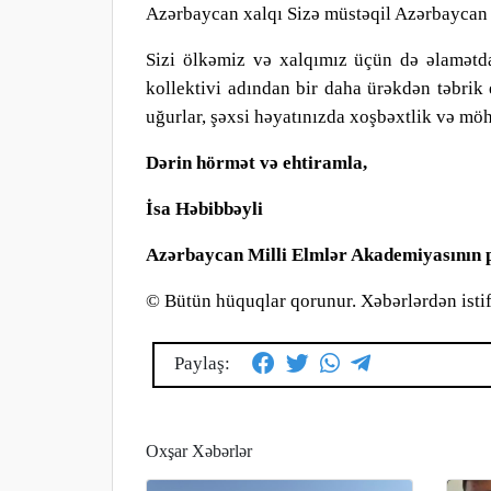
Azərbaycan xalqı Sizə müstəqil Azərbaycan 
Sizi ölkəmiz və xalqımız üçün də əlamətd
kollektivi adından bir daha ürəkdən təbrik 
uğurlar, şəxsi həyatınızda xoşbəxtlik və mö
Dərin hörmət və ehtiramla,
İsa Həbibbəyli
Azərbaycan Milli Elmlər Akademiyasının 
© Bütün hüquqlar qorunur.
Xəbərlərdən isti
Paylaş:
Oxşar Xəbərlər