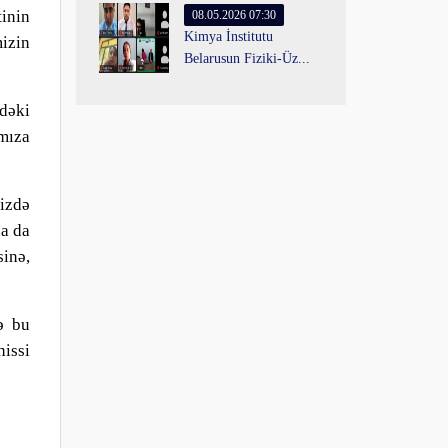
inin
08.05.2026 07:30
Kimya İnstitutu
izin
Belarusun Fiziki-Üz...
dəki
mıza
mizdə
ha da
sinə,
ə bu
hissi