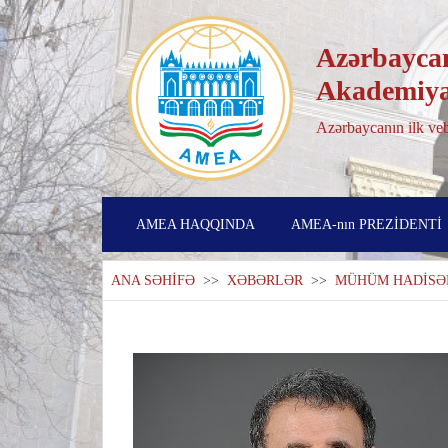
Azərbaycan
Akademiya
Azərbaycanın ilk veb
AMEA HAQQINDA
AMEA-nın PREZİDENTİ
ANA SƏHİFƏ
>>
XƏBƏRLƏR
>>
MÜHÜM HADİSƏ