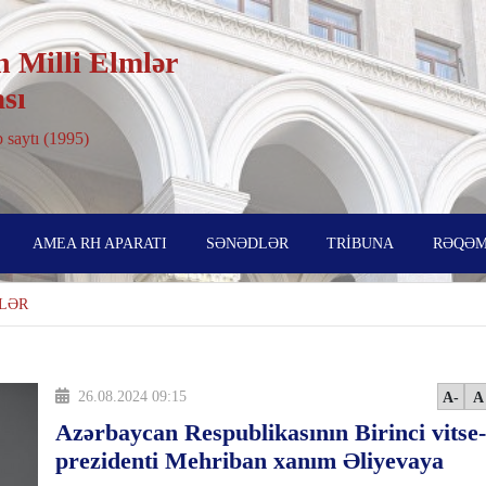
 Milli Elmlər
sı
 saytı (1995)
AMEA RH APARATI
SƏNƏDLƏR
TRİBUNA
RƏQƏM
LƏR
26.08.2024 09:15
A-
A
Azərbaycan Respublikasının Birinci vitse-
prezidenti Mehriban xanım Əliyevaya