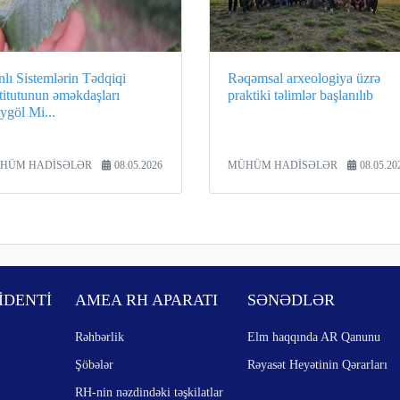
lı Sistemlərin Tədqiqi
Rəqəmsal arxeologiya üzrə
titutunun əməkdaşları
praktiki təlimlər başlanılıb
ygöl Mi...
HÜM HADİSƏLƏR
08.05.2026
MÜHÜM HADİSƏLƏR
08.05.20
İDENTİ
AMEA RH APARATI
SƏNƏDLƏR
Rəhbərlik
Elm haqqında AR Qanunu
Şöbələr
Rəyasət Heyətinin Qərarları
RH-nin nəzdindəki təşkilatlar