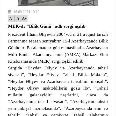
16.09.2024 10:12
A-
A
A+
MEK-də “Bilik Günü” adlı sərgi açılıb
Prezident İlham Əliyevin 2004-cü il 21 avqust tarixli
Fərmanına əsasən sentyabrın 15-i Azərbaycanda Bilik
Günüdür. Bu əlamətdar gün münasibətilə Azərbaycan
Milli Elmlər Akademiyasının (AMEA) Mərkəzi Elmi
Kitabxanasında (MEK) sərgi təşkil edilib.
Sərgidə “Heydər Əliyev və Azərbaycanda təhsil
siyasəti”, “Heydər Əliyev. Təhsil. Bilik. Məktəb”,
“Heydər Əliyev və Azərbaycan təhsilinin inkişafı”,
“Heydər Əliyev məktəblilərin gözü ilə”, “Təhsil
millətin gələcəyidir” nəşrlərini, eləcə də
“Azərbaycanın təhsil siyasəti”, “Azərbaycan təhsili
yeni inkişaf mərhələsində”, “Azərbaycanda elm və
təhsil”, “Təhsil və cəmiyyət. Təhsil islahatının