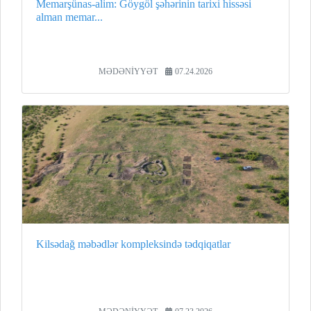
Memarşünas-alim: Göygöl şəhərinin tarixi hissəsi
alman memar...
MƏDƏNİYYƏT
07.24.2026
Kilsədağ məbədlər kompleksində tədqiqatlar