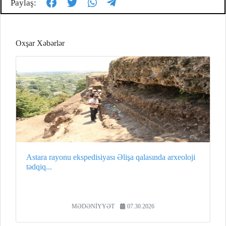
Paylaş:
Oxşar Xəbərlər
Astara rayonu ekspedisiyası Əlişa qalasında arxeoloji
tədqiq...
MƏDƏNİYYƏT
07.30.2026