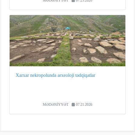
MƏDƏNİYYƏT
07.23.2026
Xarxar nekropolunda arxeoloji tədqiqatlar
MƏDƏNİYYƏT
07.21.2026