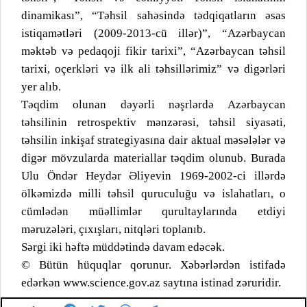
dinamikası”, “Təhsil sahəsində tədqiqatların əsas
istiqamətləri (2009-2013-cü illər)”, “Azərbaycan
məktəb və pedaqoji fikir tarixi”, “Azərbaycan təhsil
tarixi, oçerkləri və ilk ali təhsillərimiz” və digərləri
yer alıb.
Təqdim olunan dəyərli nəşrlərdə Azərbaycan
təhsilinin retrospektiv mənzərəsi, təhsil siyasəti,
təhsilin inkişaf strategiyasına dair aktual məsələlər və
digər mövzularda materiallar təqdim olunub. Burada
Ulu Öndər Heydər Əliyevin 1969-2002-ci illərdə
ölkəmizdə milli təhsil quruculuğu və islahatları, o
cümlədən müəllimlər qurultaylarında etdiyi
məruzələri, çıxışları, nitqləri toplanıb.
Sərgi iki həftə müddətində davam edəcək.
© Bütün hüquqlar qorunur. Xəbərlərdən istifadə
edərkən www.science.gov.az saytına istinad zəruridir.