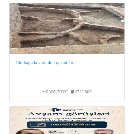
Cinlitəpədə arxeoloji qazıntılar
MƏDƏNİYYƏT
07.29.2026