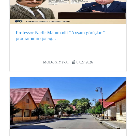
Professor Nadir Məmmədli “Axşam görüşləri”
proqramının qonağ...
MƏDƏNİYYƏT
07.27.2026