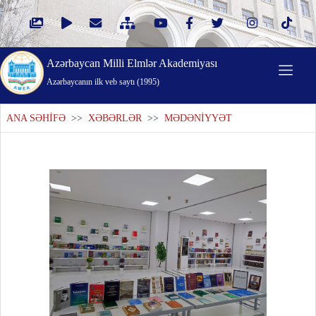
Azərbaycan Milli Elmlər Akademiyası
Azərbaycanın ilk veb saytı (1995)
ANA SƏHİFƏ
>>
XƏBƏRLƏR
>>
MƏDƏNİYYƏT