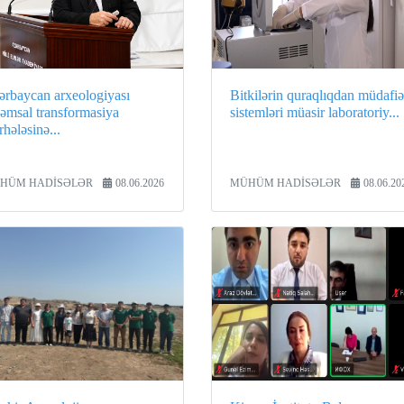
ərbaycan arxeologiyası
Bitkilərin quraqlıqdan müdafiə
qəmsal transformasiya
sistemləri müasir laboratoriy...
hələsinə...
HÜM HADİSƏLƏR
08.06.2026
MÜHÜM HADİSƏLƏR
08.06.20