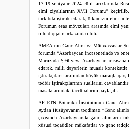
17-19 sentyabr 2024-cü il tarixlərində Ru
elmi ziyalılarının XVII Forumu
”
keçirili
b
tərkibdə iştirak edərək, ölkəmizin elmi pot
Forumun əsas mövzuları arasında elmi yenili
rolu diqqət mərkəzində olu
b
.
AMEA
-nın
Gənc Alim və Mütəxəssislər Şura
forumda
“
Azərbaycan incəsənətində və ənən
Məruz
ə
də Ş.Əliyeva Azərbaycan incəsənəti
edərək, milli dəyərlərin müasir kontekstdə 
iştirakçıları tərəfindən böyük maraqla qarşı
tədbir iştirakçılarının suallarını cavabland
məsələlərindəki təcrübələrini paylaşı
b
.
AR ETN Botanika İnstitutunun Gənc Alim v
Aydan Hüsüyevanın təqdimatı “Gənc alimlər
çıxışında Azərbaycanda gənc alimlərin in
xüsusi təqaüdlər, mükafatlar və gənc tədqi