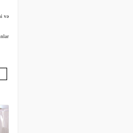
ni və
nlar