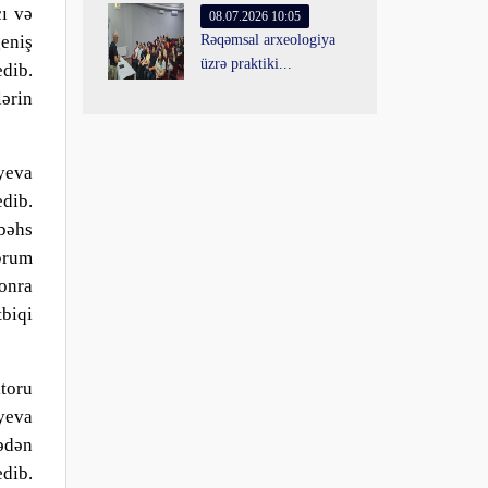
ı və
08.07.2026 10:05
eniş
Rəqəmsal arxeologiya
üzrə praktiki...
edi
b
.
lərin
yeva
edi
b
.
bəhs
orum
sonra
tbiqi
toru
yeva
ədən
edi
b
.