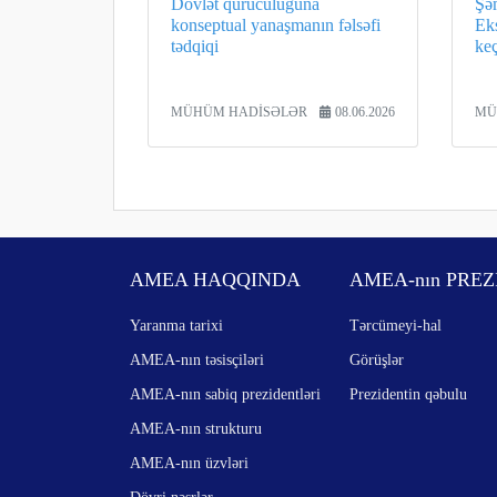
Dövlət quruculuğuna
Şə
konseptual yanaşmanın fəlsəfi
Ek
tədqiqi
keç
MÜHÜM HADİSƏLƏR
08.06.2026
MÜ
AMEA HAQQINDA
AMEA-nın PREZ
Yaranma tarixi
Tərcümeyi-hal
AMEA-nın təsisçiləri
Görüşlər
AMEA-nın sabiq prezidentləri
Prezidentin qəbulu
AMEA-nın strukturu
AMEA-nın üzvləri