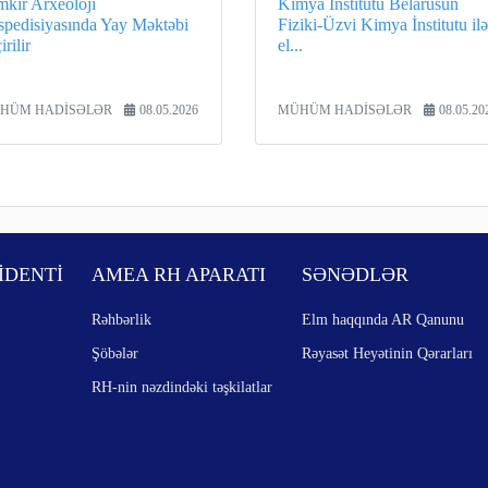
mkir Arxeoloji
Kimya İnstitutu Belarusun
spedisiyasında Yay Məktəbi
Fiziki-Üzvi Kimya İnstitutu ilə
irilir
el...
HÜM HADİSƏLƏR
08.05.2026
MÜHÜM HADİSƏLƏR
08.05.20
İDENTİ
AMEA RH APARATI
SƏNƏDLƏR
Rəhbərlik
Elm haqqında AR Qanunu
Şöbələr
Rəyasət Heyətinin Qərarları
RH-nin nəzdindəki təşkilatlar