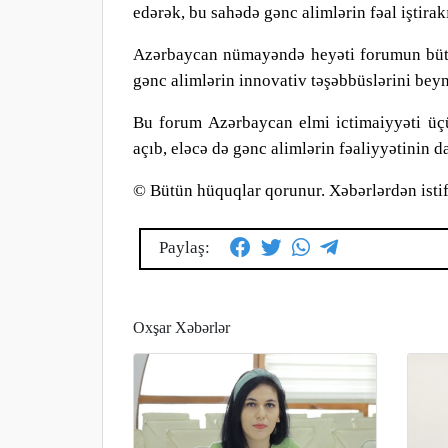
edərək, bu sahədə gənc alimlərin fəal iştira
Azərbaycan nümayəndə heyəti forumun bütün 
gənc alimlərin innovativ təşəbbüslərini bey
Bu forum Azərbaycan elmi ictimaiyyəti üç
açı
b
, eləcə də gənc alimlərin fəaliyyətinin 
© Bütün hüquqlar qorunur. Xəbərlərdən istif
Paylaş:
Oxşar Xəbərlər