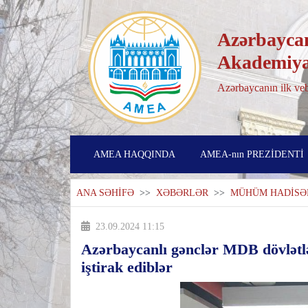
Azərbaycan
Akademiya
Azərbaycanın ilk veb
AMEA HAQQINDA
AMEA-nın PREZİDENTİ
ANA SƏHİFƏ
>>
XƏBƏRLƏR
>>
MÜHÜM HADİSƏ
23.09.2024 11:15
Azərbaycanlı gənclər MDB dövlətlə
iştirak ediblər