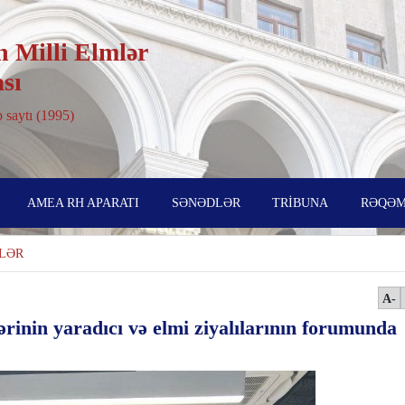
 Milli Elmlər
sı
 saytı (1995)
AMEA RH APARATI
SƏNƏDLƏR
TRİBUNA
RƏQƏM
LƏR
A-
rinin yaradıcı və elmi ziyalılarının forumunda