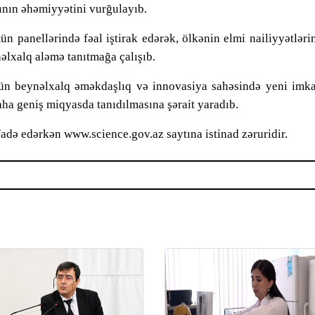
kının əhəmiyyətini vurğula
y
ı
b
.
panellərində fəal iştirak edərək, ölkənin elmi nailiyyətləri
nəlxalq aləmə tanıtmağa çalışı
b
.
ün beynəlxalq əməkdaşlıq və innovasiya sahəsində yeni imka
daha geniş miqyasda tanıdılmasına şərait yaradı
b
.
adə edərkən www.science.gov.az saytına istinad zəruridir.