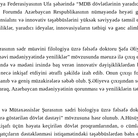
siya Federasiyasının Ufa şəhərində
“
MDB dövlətlərinin yaradıc
. Forumda Azərbaycan Respublikasının nümayəndə heyəti g
ensialını və innovativ təşəbbüslərini yüksək səviyyədə təmsil 
klər, yaradıcı ideyalar, innovasiyaların tətbiqi və gənc alim
sının sədr müavini filologiya üzrə fəlsəfə doktoru Şəfa Əli
əvi mədəniyyətində yeniliklər
”
mövzusunda məruzə ilə çıxış 
ndə və mədəni irsində baş verən innovativ dəyişikliklərdən 
necə inkişaf etdiyini ətraflı şəkildə izah edi
b
. Onun çıxışı f
lanı
b
və geniş müzakirələrə səbəb olu
b
.
Ş.
Əliyeva çıxışından 
ıraraq, Azərbaycan mədəniyyətinin qorunması və yeniliklərin tə
ə Mütəxəssislər Şurasının sədri biologiya üzrə fəlsəfə dok
ə göstərilən dövlət dəstəyi” mövzusuna həsr olunu
b
.
A.
Hüsü
kişafı üçün həyata keçirilən dövlət proqramlarından, o cüml
qatçıların dəstəklənməsi istiqamətindəki təşəbbüslərdən bəhs 