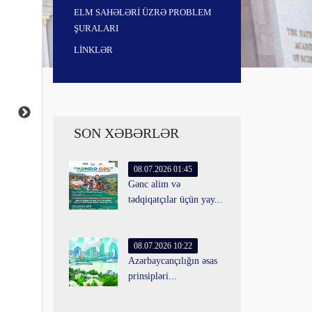
ELM SAHƏLƏRİ ÜZRƏ PROBLEM
ŞURALARI
LİNKLƏR
SON XƏBƏRLƏR
08.07.2026 01:45
Gənc alim və
tədqiqatçılar üçün yay...
08.07.2026 10:22
Azərbaycançılığın əsas
prinsipləri...