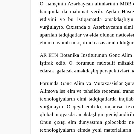
O, həmçinin Azərbaycan alimlərinin MDB ölk
haqqında da məlumat veri
b
. Aydan Hüsüy
etdiyini və bu istiqamətdə əməkdaşlığın
vurğula
y
ı
b
. Çıxışında o, Azərbaycanın elmi 
aparılan tədqiqatlar və əldə olunan nəticələr
elmin davamlı inkişafında əsas amil olduğun
AR ETN Botanika İnstitutunun Gənc Alim v
iştirak edi
b
. O, forumun müxtəlif müzakir
edərək, gələcək əməkdaşlıq perspektivləri h
Forumda Gənc Alim və Mütəxəssislər Şuras
Alimova isə elm və təhsildə rəqəmsal trans
texnologiyaların elmi tədqiqatlarda inqila
vurğula
y
ı
b
. O qeyd edi
b
ki, rəqəmsal texn
qlobal miqyasda əməkdaşlığın genişləndirilmə
Onun çıxışı elm dünyasının gələcəkdə nec
texnologiyaların elmdə yeni materialların