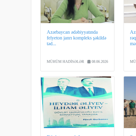
Azərbaycan ədəbiyyatında
Az
felyeton janrı kompleks şəkildə
rə
təd...
mər
MÜHÜM HADİSƏLƏR
08.06.2026
MÜ