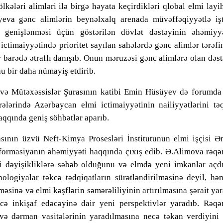
ələri alimləri ilə birgə həyata keçirdikləri qlobal elmi layi
eva gənc alimlərin beynəlxalq arenada müvəffəqiyyətlə işt
 genişlənməsi üçün göstərilən dövlət dəstəyinin əhəmiyyə
ictimaiyyətində prioritet sayılan sahələrdə gənc alimlər tərəf
 barədə ətraflı danışı
b
. Onun məruzəsi gənc alimlərə olan dəs
u bir daha nümayiş etdiri
b
.
ə Mütəxəssislər Şurasının katibi Emin Hüsüyev də forumda 
ələrində Azərbaycan elmi ictimaiyyətinin nailiyyətlərini
tə
aqqında geniş söhbətlər aparı
b
.
ının üzvü Neft-Kimya Prosesləri İnstitutunun elmi işçisi Ə
formasiyanın əhəmiyyəti haqqında çıxış edi
b
.
Ə.
Alimova rəqə
bi dəyişikliklərə səbəb olduğunu və elmdə yeni imkanlar açd
ologiyalar təkcə tədqiqatların sürətləndirilməsinə deyil, hə
sinə və elmi kəşflərin səmərəliliyinin artırılmasına şərait yar
ə inkişaf edəcəyinə dair yeni perspektivlər yaradı
b
.
R
əqə
 və dərman vasitələrinin yaradılmasına necə təkan verdiyini 