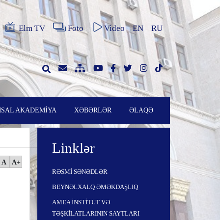
Elm TV
Foto
Video
EN
RU
SAL AKADEMİYA
XƏBƏRLƏR
ƏLAQƏ
Linklər
A
A+
RƏSMİ SƏNƏDLƏR
BEYNƏLXALQ ƏMƏKDAŞLIQ
AMEA İNSTİTUT VƏ
TƏŞKİLATLARININ SAYTLARI