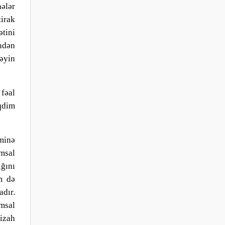
hələr
irak
tini
indən
təyin
fəal
qdim
minə
msal
ığını
m də
adır.
msal
izah