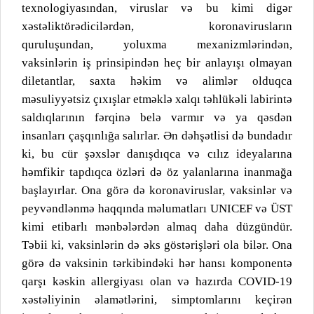
texnologiyasından, viruslar və bu kimi digər
xəstəliktörədicilərdən, koronavirusların
quruluşundan, yoluxma mexanizmlərindən,
vaksinlərin iş prinsipindən heç bir anlayışı olmayan
diletantlar, saxta həkim və alimlər olduqca
məsuliyyətsiz çıxışlar etməklə xalqı təhlükəli labirintə
saldıqlarının fərqinə belə varmır və ya qəsdən
insanları çaşqınlığa salırlar. Ən dəhşətlisi də bundadır
ki, bu cür şəxslər danışdıqca və cılız ideyalarına
həmfikir tapdıqca özləri də öz yalanlarına inanmağa
başlayırlar. Ona görə də koronaviruslar, vaksinlər və
peyvəndlənmə haqqında məlumatları UNICEF və ÜST
kimi etibarlı mənbələrdən almaq daha düzgündür.
Təbii ki, vaksinlərin də əks göstərişləri ola bilər. Ona
görə də vaksinin tərkibindəki hər hansı komponentə
qarşı kəskin allergiyası olan və hazırda COVID-19
xəstəliyinin əlamətlərini, simptomlarını keçirən