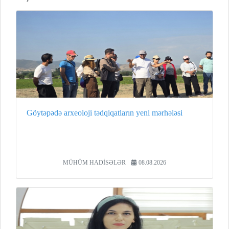
Göytəpədə arxeoloji tədqiqatların yeni mərhələsi
MÜHÜM HADİSƏLƏR
08.08.2026