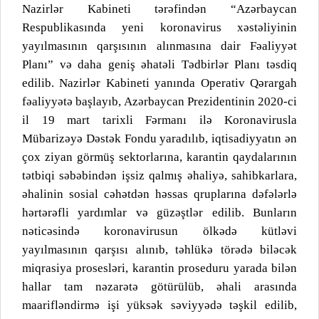
Nazirlər Kabineti tərəfindən “Azərbaycan
Respublikasında yeni koronavirus xəstəliyinin
yayılmasının qarşısının alınmasına dair Fəaliyyət
Planı” və daha geniş əhatəli Tədbirlər Planı təsdiq
edilib. Nazirlər Kabineti yanında Operativ Qərargah
fəaliyyətə başlayıb, Azərbaycan Prezidentinin 2020-ci
il 19 mart tarixli Fərmanı ilə Koronavirusla
Mübarizəyə Dəstək Fondu yaradılıb, iqtisadiyyatın ən
çox ziyan görmüş sektorlarına, karantin qaydalarının
tətbiqi səbəbindən işsiz qalmış əhaliyə, sahibkarlara,
əhalinin sosial cəhətdən həssas qruplarına dəfələrlə
hərtərəfli yardımlar və güzəştlər edilib. Bunların
nəticəsində koronavirusun ölkədə kütləvi
yayılmasının qarşısı alınıb, təhlükə törədə biləcək
miqrasiya prosesləri, karantin proseduru yarada bilən
hallar tam nəzarətə götürülüb, əhali arasında
maarifləndirmə işi yüksək səviyyədə təşkil edilib,