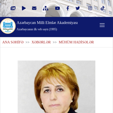
Azərbaycan Milli Elmlər Akademiyası
Azərbaycanın ilk veb saytı (1995)
ANA SƏHİFƏ
>>
XƏBƏRLƏR
>>
MÜHÜM HADİSƏLƏR