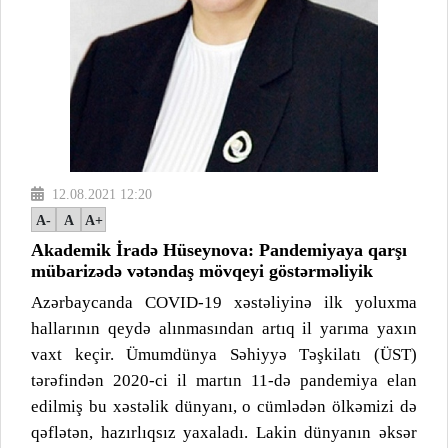
12.08.2021 12:20
A-
A
A+
Akademik İradə Hüseynova: Pandemiyaya qarşı
mübarizədə vətəndaş mövqeyi göstərməliyik
Azərbaycanda COVID-19 xəstəliyinə ilk yoluxma
hallarının qeydə alınmasından artıq il yarıma yaxın
vaxt keçir. Ümumdünya Səhiyyə Təşkilatı (ÜST)
tərəfindən 2020-ci il martın 11-də pandemiya elan
edilmiş bu xəstəlik dünyanı, o cümlədən ölkəmizi də
qəflətən, hazırlıqsız yaxaladı. Lakin dünyanın əksər