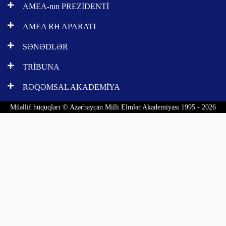
AMEA-nın PREZİDENTİ
AMEA RH APARATI
SƏNƏDLƏR
TRİBUNA
RƏQƏMSAL AKADEMİYA
Müəllif hüquqları © Azərbaycan Milli Elmlər Akademiyası 1995 - 2026