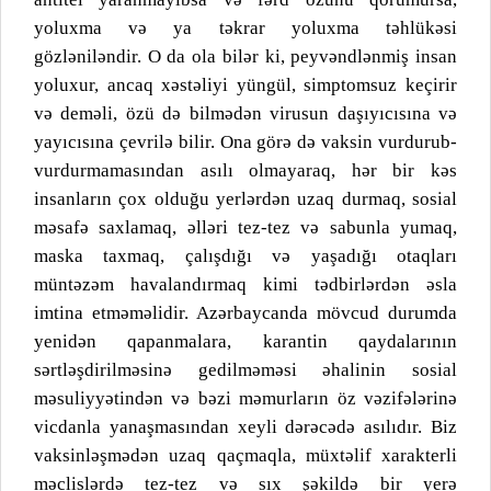
yoluxma və ya təkrar yoluxma təhlükəsi
gözləniləndir. O da ola bilər ki, peyvəndlənmiş insan
yoluxur, ancaq xəstəliyi yüngül, simptomsuz keçirir
və deməli, özü də bilmədən virusun daşıyıcısına və
yayıcısına çevrilə bilir. Ona görə də vaksin vurdurub-
vurdurmamasından asılı olmayaraq, hər bir kəs
insanların çox olduğu yerlərdən uzaq durmaq, sosial
məsafə saxlamaq, əlləri tez-tez və sabunla yumaq,
maska taxmaq, çalışdığı və yaşadığı otaqları
müntəzəm havalandırmaq kimi tədbirlərdən əsla
imtina etməməlidir. Azərbaycanda mövcud durumda
yenidən qapanmalara, karantin qaydalarının
sərtləşdirilməsinə gedilməməsi əhalinin sosial
məsuliyyətindən və bəzi məmurların öz vəzifələrinə
vicdanla yanaşmasından xeyli dərəcədə asılıdır. Biz
vaksinləşmədən uzaq qaçmaqla, müxtəlif xarakterli
məclislərdə tez-tez və sıx şəkildə bir yerə