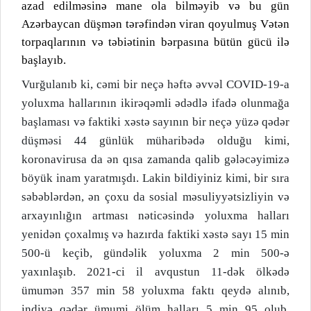
azad edilməsinə mane ola bilməyib və bu gün
Azərbaycan düşmən tərəfindən viran qoyulmuş Vətən
torpaqlarının və təbiətinin bərpasına bütün gücü ilə
başlayıb.
Vurğulanıb ki, cəmi bir neçə həftə əvvəl COVID-19-a
yoluxma hallarının ikirəqəmli ədədlə ifadə olunmağa
başlaması və faktiki xəstə sayının bir neçə yüzə qədər
düşməsi 44 günlük müharibədə olduğu kimi,
koronavirusa da ən qısa zamanda qalib gələcəyimizə
böyük inam yaratmışdı. Lakin bildiyiniz kimi, bir sıra
səbəblərdən, ən çoxu da sosial məsuliyyətsizliyin və
arxayınlığın artması nəticəsində yoluxma halları
yenidən çoxalmış və hazırda faktiki xəstə sayı 15 min
500-ü keçib, gündəlik yoluxma 2 min 500-ə
yaxınlaşıb. 2021-ci il avqustun 11-dək ölkədə
ümumən 357 min 58 yoluxma faktı qeydə alınıb,
indiyə qədər ümumi ölüm halları 5 min 95 olub.