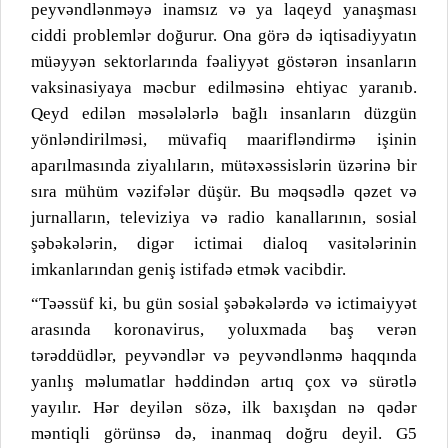
peyvəndlənməyə inamsız və ya laqeyd yanaşması
ciddi problemlər doğurur. Ona görə də iqtisadiyyatın
müəyyən sektorlarında fəaliyyət göstərən insanların
vaksinasiyaya məcbur edilməsinə ehtiyac yaranıb.
Qeyd edilən məsələlərlə bağlı insanların düzgün
yönləndirilməsi, müvafiq maarifləndirmə işinin
aparılmasında ziyalıların, mütəxəssislərin üzərinə bir
sıra mühüm vəzifələr düşür. Bu məqsədlə qəzet və
jurnalların, televiziya və radio kanallarının, sosial
şəbəkələrin, digər ictimai dialoq vasitələrinin
imkanlarından geniş istifadə etmək vacibdir.
“Təəssüf ki, bu gün sosial şəbəkələrdə və ictimaiyyət
arasında koronavirus, yoluxmada baş verən
tərəddüdlər, peyvəndlər və peyvəndlənmə haqqında
yanlış məlumatlar həddindən artıq çox və sürətlə
yayılır.
Hər deyilən sözə, ilk baxışdan nə qədər
məntiqli görünsə də, inanmaq doğru deyil. G5