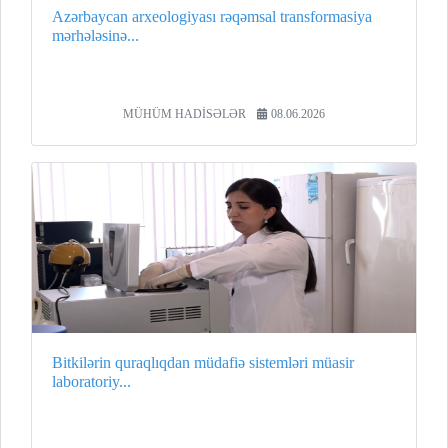
Azərbaycan arxeologiyası rəqəmsal transformasiya
mərhələsinə...
MÜHÜM HADİSƏLƏR
08.06.2026
Bitkilərin quraqlıqdan müdafiə sistemləri müasir
laboratoriy...