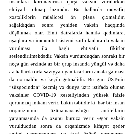
insanlara koronavirusa qarşı vaksin vurularkən
ehtiyatlı olmaq lazımdır. Bu hallarda müvafiq
xəstəliklərin müalicəsi ön plana çıxmalıdır,
sağaldıqdan sonra yenidən vaksin haqqında
düşünmək olar. Elmi dairələrdə hamilə qadınlara,
uşaqlara və immunitet sistemi zəif olanlara da vaksin
vurulması ilə bağlı ehtiyatlı fikirlər
səsləndirilməkdədir. Vaksin vurdurduqdan sonrakı bir
neçə gün ərzində az bir qrup insanda yüngül və daha
az hallarda orta səviyyəli yan təsirlərin əmələ gəlməsi
də normaldır və keçib getməlidir. Bu gün ÜST-nin
“süzgəcindən” keçmiş və dünya üzrə istifadə olunan
vaksinlər COVID-19 xəstəliyindən yüksək faizlə
qorunmaq imkanı verir. Lakin təbiidir ki, hər bir insan
orqanizminin özünəməxsusluğu antitellərin
yaranmasında da özünü büruzə verir. Əgər vaksin
vurulduqdan sonra da orqanizmdə kifayət qədər
antitel yaranmayıbsa və fərd özünü qorumursa,