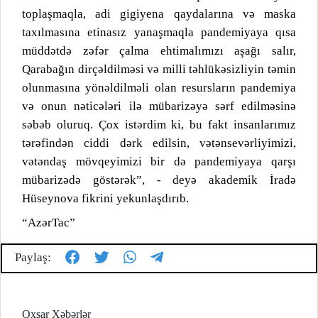
toplaşmaqla, adi gigiyena qaydalarına və maska
taxılmasına etinasız yanaşmaqla pandemiyaya qısa
müddətdə zəfər çalma ehtimalımızı aşağı salır,
Qarabağın dirçəldilməsi və milli təhlükəsizliyin təmin
olunmasına yönəldilməli olan resursların pandemiya
və onun nəticələri ilə mübarizəyə sərf edilməsinə
səbəb oluruq. Çox istərdim ki, bu fakt insanlarımız
tərəfindən ciddi dərk edilsin, vətənsevərliyimizi,
vətəndaş mövqeyimizi bir də pandemiyaya qarşı
mübarizədə göstərək”, - deyə akademik İradə
Hüseynova fikrini yekunlaşdırıb.
“AzərTac”
Paylaş:
Oxşar Xəbərlər