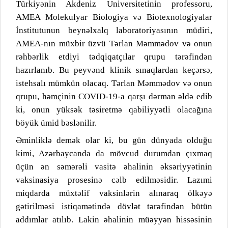
Türkiyənin Akdeniz Universitetinin professoru,
AMEA Molekulyar Biologiya və Biotexnologiyalar
İnstitutunun beynəlxalq laboratoriyasının müdiri,
AMEA-nın müxbir üzvü Tərlan Məmmədov və onun
rəhbərlik etdiyi tədqiqatçılar qrupu tərəfindən
hazırlanıb. Bu peyvənd klinik sınaqlardan keçərsə,
istehsalı mümkün olacaq. Tərlan Məmmədov və onun
qrupu, həmçinin COVID-19-a qarşı dərman əldə edib
ki, onun yüksək təsiretmə qabiliyyətli olacağına
böyük ümid bəslənilir.
Əminliklə demək olar ki, bu gün dünyada olduğu
kimi, Azərbaycanda da mövcud durumdan çıxmaq
üçün ən səmərəli vasitə əhalinin əksəriyyətinin
vaksinasiya prosesinə cəlb edilməsidir. Lazımi
miqdarda müxtəlif vaksinlərin alınaraq ölkəyə
gətirilməsi istiqamətində dövlət tərəfindən bütün
addımlar atılıb. Lakin əhalinin müəyyən hissəsinin