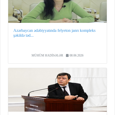
Azərbaycan ədəbiyyatında felyeton janrı kompleks
şəkildə təd...
MÜHÜM HADİSƏLƏR
08.06.2026