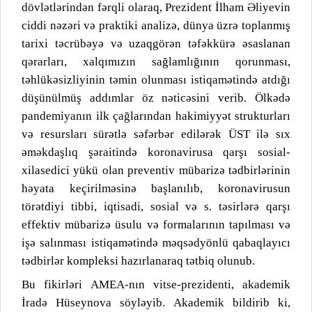
dövlətlərindən fərqli olaraq, Prezident İlham Əliyevin
ciddi nəzəri və praktiki analizə, dünya üzrə toplanmış
tarixi təcrübəyə və uzaqgörən təfəkkürə əsaslanan
qərarları, xalqımızın sağlamlığının qorunması,
təhlükəsizliyinin təmin olunması istiqamətində atdığı
düşünülmüş addımlar öz nəticəsini verib. Ölkədə
pandemiyanın ilk çağlarından hakimiyyət strukturları
və resursları sürətlə səfərbər edilərək ÜST ilə sıx
əməkdaşlıq şəraitində koronavirusa qarşı sosial-
xilasedici yükü olan preventiv mübarizə tədbirlərinin
həyata keçirilməsinə başlanılıb, koronavirusun
törətdiyi tibbi, iqtisadi, sosial və s. təsirlərə qarşı
effektiv mübarizə üsulu və formalarının tapılması və
işə salınması istiqamətində məqsədyönlü qabaqlayıcı
tədbirlər kompleksi hazırlanaraq tətbiq olunub.
Bu fikirləri AMEA-nın vitse-prezidenti, akademik
İradə Hüseynova söyləyib. Akademik bildirib ki,