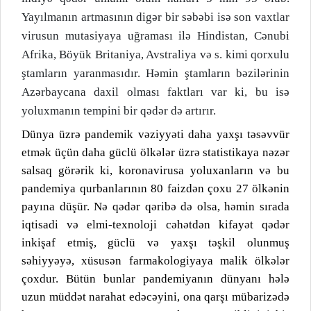
Yayılmanın artmasının digər bir səbəbi isə son vaxtlar
virusun mutasiyaya uğraması ilə Hindistan, Cənubi
Afrika, Böyük Britaniya, Avstraliya və s. kimi qorxulu
ştamların yaranmasıdır. Həmin ştamların bəzilərinin
Azərbaycana daxil olması faktları var ki, bu isə
yoluxmanın tempini bir qədər də artırır.
Dünya üzrə pandemik vəziyyəti daha yaxşı təsəvvür
etmək üçün daha güclü ölkələr üzrə statistikaya nəzər
salsaq görərik ki, koronavirusa yoluxanların və bu
pandemiya qurbanlarının 80 faizdən çoxu 27 ölkənin
payına düşür. Nə qədər qəribə də olsa, həmin sırada
iqtisadi və elmi-texnoloji cəhətdən kifayət qədər
inkişaf etmiş, güclü və yaxşı təşkil olunmuş
səhiyyəyə, xüsusən farmakologiyaya malik ölkələr
çoxdur. Bütün bunlar pandemiyanın dünyanı hələ
uzun müddət narahat edəcəyini, ona qarşı mübarizədə