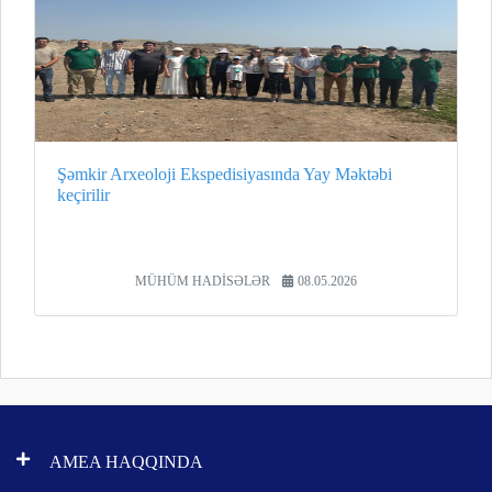
Şəmkir Arxeoloji Ekspedisiyasında Yay Məktəbi
keçirilir
MÜHÜM HADİSƏLƏR
08.05.2026
AMEA HAQQINDA