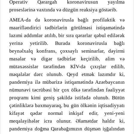
Operativ Qərargah koronavirusun yayılma
proseslərinə vaxtında və düzgün reaksiya göstərib.
AMEA-da da koronavirusla bağlı profilaktik və
maarifləndirici tədbirlərin görülməsi istiqamətində
lazımi addımlar atılıb, bir sıra qərarlar qəbul edilərək
yerinə yetirilib. Burada koronavirusla bağlı
beynəlxalq konfrans, çoxsaylı seminarlar, dəyirmi
masalar və digər tədbirlər keçirilib, alim və
mütəxəssislər tərəfindən KİV-də çıxışlar edilib,
məqalələr dərc olunub. Qeyd etmək lazımdır ki,
pandemiya ilə mübarizə istiqamətində Azərbaycanın
nümunəvi təcrübəsi bir çox ölkə tərəfindən fəaliyyət
proqramı kimi geniş şəkildə istifadə olunub. Bütün
çətinliklərə baxmayaraq, bu gün ölkənin iqtisadiyyatı
kifayət qədər normal inkişaf edir, yeni-yeni
meqalayihələr icra olunur. Əlamətdar haldır ki,
pandemiya doğma Qarabağımızın düşmən işğalından