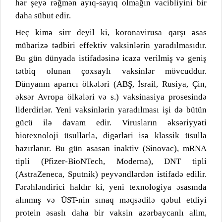
hər şeyə rəğmən ayıq-sayıq olmağın vacibliyini bir
daha sübut edir.
Heç kimə sirr deyil ki, koronavirusa qarşı əsas
mübarizə tədbiri effektiv vaksinlərin yaradılmasıdır.
Bu gün dünyada istifadəsinə icazə verilmiş və geniş
tətbiq olunan çoxsaylı vaksinlər mövcuddur.
Dünyanın aparıcı ölkələri (ABŞ, İsrail, Rusiya, Çin,
əksər Avropa ölkələri və s.) vaksinasiya prosesində
liderdirlər. Yeni vaksinlərin yaradılması işi də bütün
gücü ilə davam edir. Virusların əksəriyyəti
biotexnoloji üsullarla, digərləri isə klassik üsulla
hazırlanır. Bu gün əsasən inaktiv (Sinovac), mRNA
tipli (Pfizer-BioNTech, Moderna), DNT tipli
(AstraZeneca, Sputnik) peyvəndlərdən istifadə edilir.
Fərəhləndirici haldır ki, yeni texnologiya əsasında
alınmış və ÜST-nin sınaq məqsədilə qəbul etdiyi
protein əsaslı daha bir vaksin azərbaycanlı alim,