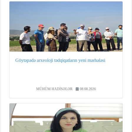
Göytəpədə arxeoloji tədqiqatların yeni mərhələsi
MÜHÜM HADİSƏLƏR
08.08.2026