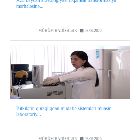
Azərbaycan arxeologiyası rəqəmsal transformasiya
mərhələsinə...
MÜHÜM HADİSƏLƏR
08.06.2026
Bitkilərin quraqlıqdan müdafiə sistemləri müasir
laboratoriy...
MÜHÜM HADİSƏLƏR
08.06.2026