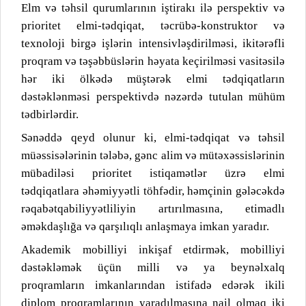
Elm və təhsil qurumlarının iştirakı ilə perspektiv və
prioritet elmi-tədqiqat, təcrübə-konstruktor və
texnoloji birgə işlərin intensivləşdirilməsi, ikitərəfli
proqram və təşəbbüslərin həyata keçirilməsi vasitəsilə
hər iki ölkədə müştərək elmi tədqiqatların
dəstəklənməsi perspektivdə nəzərdə tutulan mühüm
tədbirlərdir.
Sənəddə qeyd olunur ki, elmi-tədqiqat və təhsil
müəssisələrinin tələbə, gənc alim və mütəxəssislərinin
mübadiləsi prioritet istiqamətlər üzrə elmi
tədqiqatlara əhəmiyyətli töhfədir, həmçinin gələcəkdə
rəqabətqabiliyyətliliyin artırılmasına, etimadlı
əməkdaşlığa və qarşılıqlı anlaşmaya imkan yaradır.
Akademik mobilliyi inkişaf etdirmək, mobilliyi
dəstəkləmək üçün milli və ya beynəlxalq
proqramların imkanlarından istifadə edərək ikili
diplom proqramlarının yaradılmasına nail olmaq iki