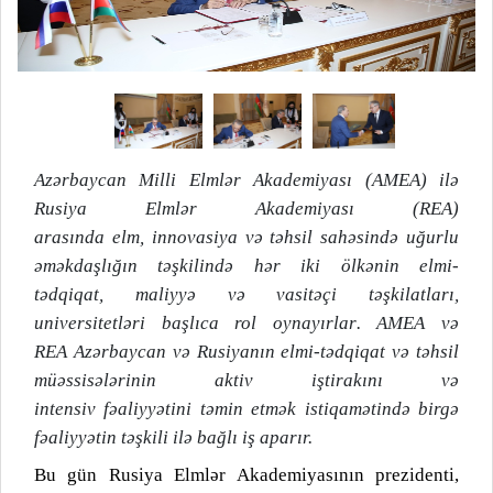
Azərbaycan Milli Elmlər Akademiyası (AMEA) ilə
Rusiya Elmlər Akademiyası (REA)
arasında
elm,
i
nnovasiya və təhsil sahəsində uğurlu
əməkdaşlığ
ın təşkilində hər iki ölkənin
e
lmi-
t
ədqiqat,
m
aliyyə və vasitəçi təşkilatları,
universitetləri başlıca rol
oynayırlar
.
AMEA və
REA
Azərbaycan və Rusiya
nın
e
lmi-
t
ədqiqat və təhsil
müəssisələrinin
aktiv
iştirakını və
intensiv
fəaliyyətini
təmin etmək istiqamətində birgə
fəaliyyətin təşkili ilə bağlı iş aparır.
Bu gün Rusiya Elmlər Akademiyasının prezidenti,