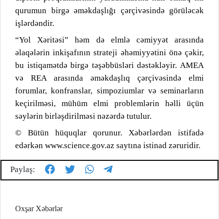
qurumun birgə əməkdaşlığı çərçivəsində görüləcək
işlərdəndir.
“Yol Xəritəsi” həm də elmlə cəmiyyət arasında
əlaqələrin inkişafının strateji əhəmiyyətini önə çəkir,
bu istiqamətdə birgə təşəbbüsləri dəstəkləyir. AMEA
və REA arasında əməkdaşlıq çərçivəsində elmi
forumlar, konfranslar, simpoziumlar və seminarların
keçirilməsi, mühüm elmi problemlərin həlli üçün
səylərin birləşdirilməsi nəzərdə tutulur.
© Bütün hüquqlar qorunur. Xəbərlərdən istifadə
edərkən www.science.gov.az saytına istinad zəruridir.
Paylaş:
Oxşar Xəbərlər