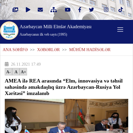
Azərbaycan Milli Elmlər Akademiyası
Azərbaycanın ilk veb saytı (1995)
ANA SƏHİFƏ
>>
XƏBƏRLƏR
>>
MÜHÜM HADİSƏLƏR
26.11.2021 17:49
A-
A
A+
AMEA ilə REA arasında “Elm, innovasiya və təhsil
sahəsində əməkdaşlıq üzrə Azərbaycan-Rusiya Yol
Xəritəsi” imzalanıb