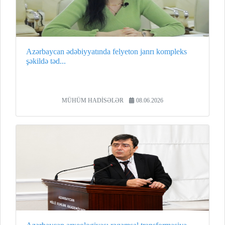
Azərbaycan ədəbiyyatında felyeton janrı kompleks
şəkildə təd...
MÜHÜM HADİSƏLƏR
08.06.2026