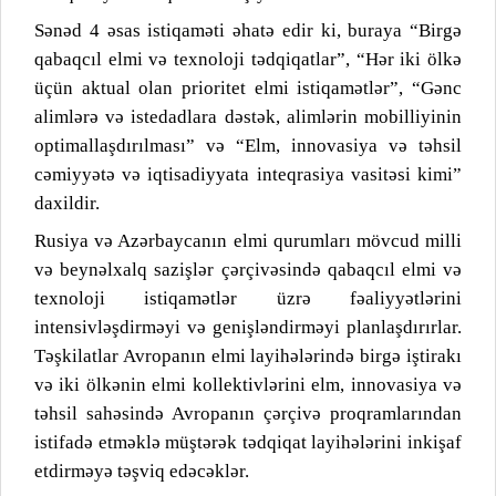
Sənəd 4 əsas istiqaməti əhatə edir ki, buraya “Birgə
qabaqcıl elmi və texnoloji tədqiqatlar”, “Hər iki ölkə
üçün aktual olan prioritet elmi istiqamətlər”, “Gənc
alimlərə və istedadlara dəstək, alimlərin mobilliyinin
optimallaşdırılması” və “Elm, innovasiya və təhsil
cəmiyyətə və iqtisadiyyata inteqrasiya vasitəsi kimi”
daxildir.
Rusiya və Azərbaycanın elmi qurumları mövcud milli
və beynəlxalq sazişlər çərçivəsində qabaqcıl elmi və
texnoloji istiqamətlər üzrə fəaliyyətlərini
intensivləşdirməyi və genişləndirməyi planlaşdırırlar.
Təşkilatlar Avropanın elmi layihələrində birgə iştirakı
və iki ölkənin elmi kollektivlərini elm, innovasiya və
təhsil sahəsində Avropanın çərçivə proqramlarından
istifadə etməklə müştərək tədqiqat layihələrini inkişaf
etdirməyə təşviq edəcəklər.