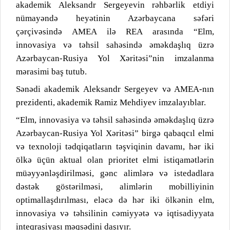
akademik Aleksandr Sergeyevin rəhbərlik etdiyi
nümayəndə heyətinin Azərbaycana səfəri
çərçivəsində AMEA ilə REA arasında “Elm,
innovasiya və təhsil sahəsində əməkdaşlıq üzrə
Azərbaycan-Rusiya Yol Xəritəsi”nin imzalanma
mərasimi baş tutub.
Sənədi akademik Aleksandr Sergeyev və AMEA-nın
prezidenti, akademik Ramiz Mehdiyev imzalayıblar.
“Elm, innovasiya və təhsil sahəsində əməkdaşlıq üzrə
Azərbaycan-Rusiya Yol Xəritəsi” birgə qabaqcıl elmi
və texnoloji tədqiqatların təşviqinin davamı, hər iki
ölkə üçün aktual olan prioritet elmi istiqamətlərin
müəyyənləşdirilməsi, gənc alimlərə və istedadlara
dəstək göstərilməsi, alimlərin mobilliyinin
optimallaşdırılması, eləcə də hər iki ölkənin elm,
innovasiya və təhsilinin cəmiyyətə və iqtisadiyyata
inteqrasiyası məqsədini daşıyır.