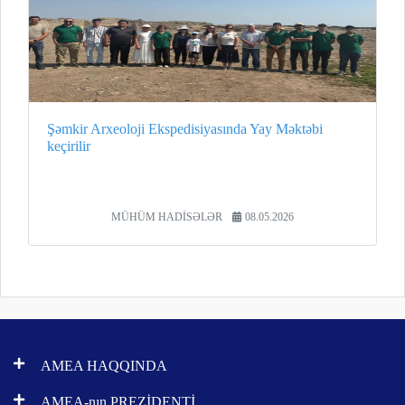
Şəmkir Arxeoloji Ekspedisiyasında Yay Məktəbi
keçirilir
MÜHÜM HADİSƏLƏR
08.05.2026
AMEA HAQQINDA
AMEA-nın PREZİDENTİ