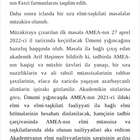
nın Fəxri fərmanlarını təqdim edib.
Daha sonra iclasda bir sıra elmi-təşkilati məsələlər
müzakirə olunub.
Müzakirəyə çıxarılan ilk məsələ AMEA-nın 27 aprel
2022-ci il tarixində keçiriləcək Ümumi yığıncağına
hazırlıq haqqında olub. Məsələ ilə bağlı çıxış edən
akademik Arif Həşimov bildirib ki, tədbirdə AMEA-
nın həqiqi və müxbir üzvləri ilə yanaşı, bir sıra
nazirliklərin və ali təhsil müəssisələrinin rəhbər
şəxslərinin, eləcə də xaricdə yaşayan azərbaycanlı
alimlərin iştirakı gözlənilir. Akademikin sözlərinə
görə,
Ümumi yığıncaqda AMEA-nın 2021-ci ildəki
elmi və elmi-təşkilati fəaliyyəti ilə bağlı elmi
bölmələrinin hesabatı dinləniləcək, həmçinin tədbir
çərçivəsində AMEA-nın elmi müəssisə və
təşkilatlarında əldə olunan nailiyyətləri əks etdirən
Akademiyanın elmi nailiyyətlərinin sərgisinin açılışı