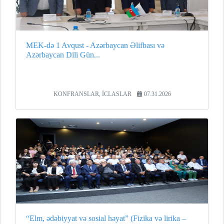
MEK-də 1 Avqust - Azərbaycan Əlifbası və
Azərbaycan Dili Gün...
KONFRANSLAR, İCLASLAR
07.31.2026
“Elm, ədəbiyyat və sosial həyat” (Fizika və lirika –