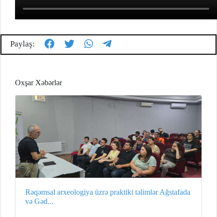
Paylaş:
Oxşar Xəbərlər
Rəqəmsal arxeologiya üzrə praktiki təlimlər Ağstafada
və Gəd...