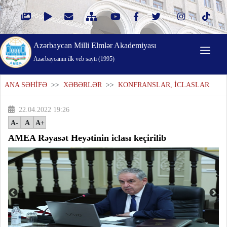
Azərbaycan Milli Elmlər Akademiyası
Azərbaycanın ilk veb saytı (1995)
ANA SƏHİFƏ
>>
XƏBƏRLƏR
>>
KONFRANSLAR, İCLASLAR
22.04.2022 19:26
A-
A
A+
AMEA Rəyasət Heyətinin iclası keçirilib