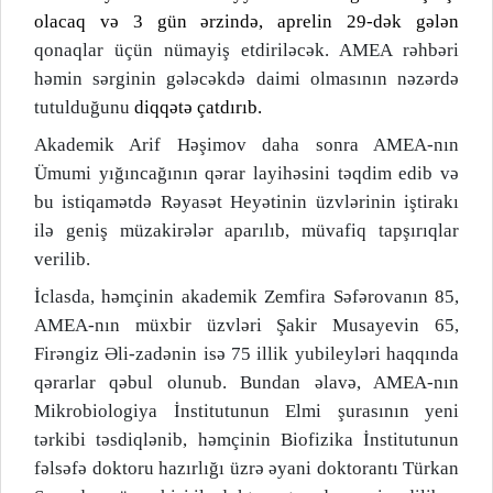
olacaq və 3 gün ərzində, aprelin 29-dək gələn
qonaqlar üçün nümayiş etdiriləcək. AMEA rəhbəri
həmin sərginin gələcəkdə daimi olmasının nəzərdə
tutulduğunu
diqqətə çatdırıb.
Akademik Arif Həşimov daha sonra AMEA-nın
Ümumi yığıncağının qərar layihəsini təqdim edib və
bu istiqamətdə Rəyasət Heyətinin üzvlərinin iştirakı
ilə geniş müzakirələr aparılıb, müvafiq tapşırıqlar
verilib.
İclasda, həmçinin akademik Zemfira Səfərovanın 85,
AMEA-nın müxbir üzvləri Şakir Musayevin 65,
Firəngiz Əli-zadənin isə 75 illik yubileyləri haqqında
qərarlar qəbul olunub. Bundan əlavə, AMEA-nın
Mikrobiologiya İnstitutunun Elmi şurasının yeni
tərkibi təsdiqlənib, həmçinin Biofizika İnstitutunun
fəlsəfə doktoru hazırlığı üzrə əyani doktorantı Türkan