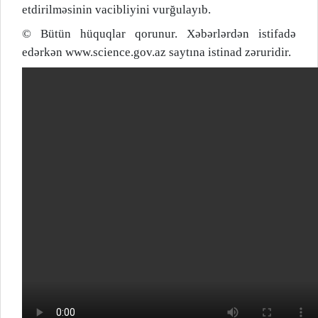
etdirilməsinin vacibliyini vurğulayıb.
© Bütün hüquqlar qorunur. Xəbərlərdən istifadə
edərkən www.science.gov.az saytına istinad zəruridir.