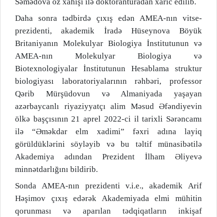
Səmədova öz xahişi ilə doktoranturadan xaric edilib.
Daha sonra tədbirdə çıxış edən AMEA-nın vitse-
prezidenti, akademik İradə Hüseynova Böyük
Britaniyanın Molekulyar Biologiya İnstitutunun və
AMEA-nın Molekulyar Biologiya və
Biotexnologiyalar İnstitutunun Hesablama struktur
biologiyası laboratoriyalarının rəhbəri, professor
Qərib Mürşüdovun və Almaniyada yaşayan
azərbaycanlı riyaziyyatçı alim Məsud Əfəndiyevin
ölkə başçısının 21 aprel 2022-ci il tarixli Sərəncamı
ilə “Əməkdar elm xadimi” fəxri adına layiq
görüldüklərini söyləyib və bu təltif münasibətilə
Akademiya adından Prezident İlham Əliyevə
minnətdarlığını bildirib.
Sonda AMEA-nın prezidenti v.i.e., akademik Arif
Həşimov çıxış edərək Akademiyada elmi mühitin
qorunması və aparılan tədqiqatların inkişaf