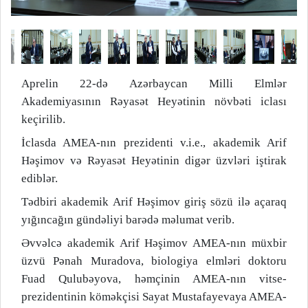
Aprelin 22-də Azərbaycan Milli Elmlər
Akademiyasının Rəyasət Heyətinin növbəti iclası
keçirilib.
İclasda AMEA-nın prezidenti v.i.e., akademik Arif
Həşimov və Rəyasət Heyətinin digər üzvləri iştirak
ediblər.
Tədbiri akademik Arif Həşimov giriş sözü ilə açaraq
yığıncağın gündəliyi barədə məlumat verib.
Əvvəlcə akademik Arif Həşimov AMEA-nın müxbir
üzvü Pənah Muradova, biologiya elmləri doktoru
Fuad Qulubəyova, həmçinin AMEA-nın vitse-
prezidentinin köməkçisi Sayat Mustafayevaya AMEA-