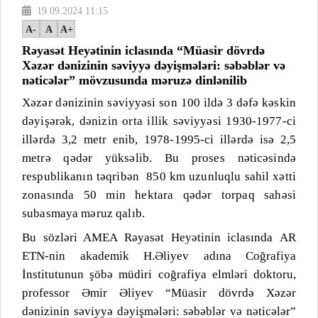
19.09.2024 11:15
A-
A
A+
Rəyasət Heyətinin iclasında “Müasir dövrdə
Xəzər dənizinin səviyyə dəyişmələri: səbəblər və
nəticələr” mövzusunda məruzə dinlənilib
Xəzər dənizinin səviyyəsi son 100 ildə 3 dəfə kəskin
dəyişərək, dənizin orta illik səviyyəsi 1930-1977-ci
illərdə 3,2 metr enib, 1978-1995-ci illərdə isə 2,5
metrə qədər yüksəlib. Bu proses nəticəsində
respublikanın təqribən
850 km uzunluqlu sahil xətti
zonasında 50 min hektara qədər torpaq sahəsi
subasmaya məruz qalıb.
Bu s
özləri AMEA
Rəyasət Heyətinin iclasında
AR
ETN-nin akademik H.Əliyev adına Coğrafiya
İnstitutunun şöbə müdiri coğrafiya elmləri doktoru,
professor Əmir Əliyev “Müasir dövrdə Xəzər
dənizinin səviyyə dəyişmələri: səbəblər və nəticələr”