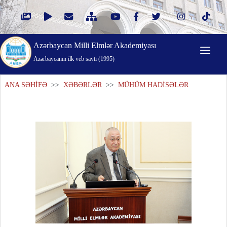
Azərbaycan Milli Elmlər Akademiyası
Azərbaycanın ilk veb saytı (1995)
ANA SƏHİFƏ
>>
XƏBƏRLƏR
>>
MÜHÜM HADİSƏLƏR