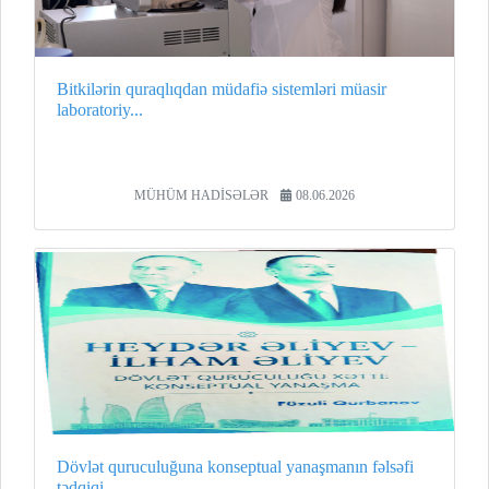
Bitkilərin quraqlıqdan müdafiə sistemləri müasir
laboratoriy...
MÜHÜM HADİSƏLƏR
08.06.2026
Dövlət quruculuğuna konseptual yanaşmanın fəlsəfi
tədqiqi