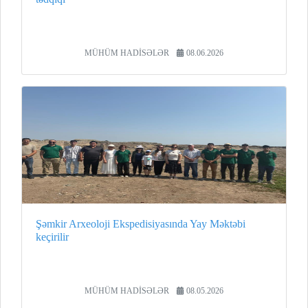
MÜHÜM HADİSƏLƏR
08.06.2026
Şəmkir Arxeoloji Ekspedisiyasında Yay Məktəbi
keçirilir
MÜHÜM HADİSƏLƏR
08.05.2026