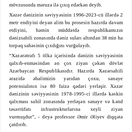
mövzusunda məruzə ilə çıxış edərkən deyib.
Xəzər dənizinin səviyyəsinin 1996-2023-cü illərdə 2
metr endiyini deyən alim bu prosesin hazırda davam
etdiyini, həmin müddətdə respublikamızın
dənizsahili zonasında dəniz suları altından 38 min ha
torpaq sahəsinin çıxdığını vurğulayıb.
“Xəzərətrafı 5 ölkə içərisində dənizin səviyyəsinin
qalxıb-enməsindən ən çox ziyan çəkən dövlət
Azərbaycan Respublikasıdır. Hazırda Xəzərsahili
ərazidə əhalimizin yarıdan çoxu, sənaye
potensialının isə 80 faizə qədəri yerləşir. Xəzər
dənizinin səviyyəsinin 1978-1995-ci illərdə kəskin
qalxması sahil zonasında yerləşən sənaye və kənd
təsərrüfatı infrastrukturlarına xeyli ziyan
vurmuşdur”, - deyə professor Əmir Əliyev diqqətə
çatdırıb.