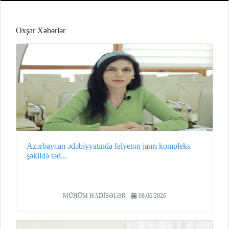
Oxşar Xəbərlər
Azərbaycan ədəbiyyatında felyeton janrı kompleks
şəkildə təd...
MÜHÜM HADİSƏLƏR
08.06.2026