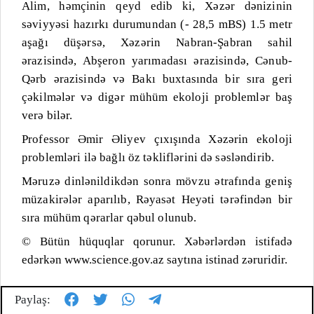
Alim, həmçinin qeyd edib ki, Xəzər dənizinin
səviyyəsi hazırkı durumundan (- 28,5 mBS) 1.5 metr
aşağı düşərsə, Xəzərin Nabran-Şabran sahil
ərazisində, Abşeron yarımadası ərazisində, Cənub-
Qərb ərazisində və Bakı buxtasında bir sıra geri
çəkilmələr və digər mühüm ekoloji problemlər baş
verə bilər.
Professor Əmir Əliyev çıxışında Xəzərin ekoloji
problemləri ilə bağlı öz təkliflərini də səsləndirib.
Məruzə dinlənildikdən sonra mövzu ətrafında geniş
müzakirələr aparılıb, Rəyasət Heyəti tərəfindən bir
sıra mühüm qərarlar qəbul olunub.
© Bütün hüquqlar qorunur. Xəbərlərdən istifadə
edərkən www.science.gov.az saytına istinad zəruridir.
Paylaş: