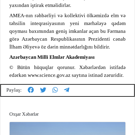
yaxından iştirak etməlidirlər.
AMEA-nın rəhbərliyi və kollektivi ölkəmizdə elm və
təhsilin inteqrasiyasının yeni mərhələyə qədəm
qoyması baxımından geniş imkanlar açan bu Fərmana
görə Azərbaycan Respublikasının Prezidenti cənab
İlham Əliyevə öz dərin minnətdarlığını bildirir.
Azərbaycan Milli Elmlər Akademiyası
© Bütün hüquqlar qorunur. Xəbərlərdən istifadə
edərkən www.science.gov.az saytına istinad zəruridir.
Paylaş:
Oxşar Xəbərlər