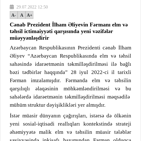
29.07.2022 12:50
A-
A
A+
Cənab Prezident İlham Əliyevin Fərmanı elm və
təhsil ictimaiyyəti qarşısında yeni vəzifələr
müəyyənləşdirir
Azərbaycan Respublikasının Prezidenti cənab İlham
Əliyev “Azərbaycan Respublikasında elm və təhsil
sahəsində idarəetmənin təkmilləşdirilməsi ilə bağlı
bəzi tədbirlər haqqında” 28 iyul 2022-ci il tarixli
Fərman imzalamışdır. Fərmanda elm və təhsilin
qarşılıqlı əlaqəsinin möhkəmləndirilməsi və bu
sahələrdə idarəetmənin təkmilləşdirilməsi məqsədilə
mühüm struktur dəyişiklikləri yer almışdır.
İstər müasir dünyanın çağırışları, istərsə də ölkənin
yeni sosial-iqtisadi reallıqları kontekstində strateji
əhəmiyyətə malik elm və təhsilin müasir tələblər
səviyyəsində inkişafı baxımından Fərman olduqca