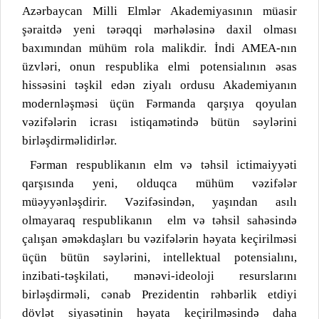
Azərbaycan Milli Elmlər Akademiyasının müasir
şəraitdə yeni tərəqqi mərhələsinə daxil olması
baxımından mühüm rola malikdir. İndi AMEA-nın
üzvləri, onun respublika elmi potensialının əsas
hissəsini təşkil edən ziyalı ordusu Akademiyanın
modernləşməsi üçün Fərmanda qarşıya qoyulan
vəzifələrin icrası istiqamətində bütün səylərini
birləşdirməlidirlər.
Fərman respublikanın elm və təhsil ictimaiyyəti
qarşısında yeni, olduqca mühüm vəzifələr
müəyyənləşdirir. Vəzifəsindən, yaşından asılı
olmayaraq respublikanın
elm və təhsil sahəsində
çalışan əməkdaşları bu vəzifələrin həyata keçirilməsi
üçün bütün səylərini, intellektual potensialını,
inzibati-təşkilati, mənəvi-ideoloji resurslarını
birləşdirməli, cənab Prezidentin rəhbərlik etdiyi
dövlət siyasətinin həyata keçirilməsində daha