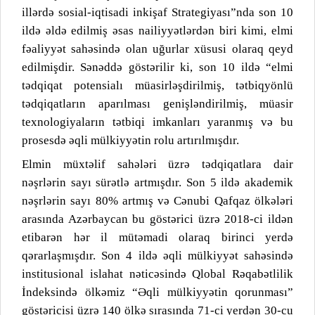
illərdə sosial-iqtisadi inkişaf Strategiyası”nda son 10
ildə əldə edilmiş əsas nailiyyətlərdən biri kimi, elmi
fəaliyyət sahəsində olan uğurlar xüsusi olaraq qeyd
edilmişdir. Sənəddə göstərilir ki, son 10 ildə “elmi
tədqiqat potensialı müasirləşdirilmiş, tətbiqyönlü
tədqiqatların aparılması genişləndirilmiş, müasir
texnologiyaların tətbiqi imkanları yaranmış və bu
prosesdə əqli mülkiyyətin rolu artırılmışdır.
Elmin müxtəlif sahələri üzrə tədqiqatlara dair
nəşrlərin sayı sürətlə artmışdır. Son 5 ildə akademik
nəşrlərin sayı 80% artmış və Cənubi Qafqaz ölkələri
arasında Azərbaycan bu göstərici üzrə 2018-ci ildən
etibarən hər il mütəmadi olaraq birinci yerdə
qərarlaşmışdır. Son 4 ildə əqli mülkiyyət sahəsində
institusional islahat nəticəsində Qlobal Rəqabətlilik
İndeksində ölkəmiz “Əqli mülkiyyətin qorunması”
göstəricisi üzrə 140 ölkə sırasında 71-ci yerdən 30-cu