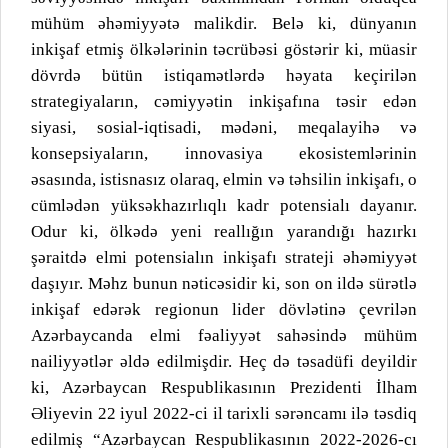
mühüm əhəmiyyətə malikdir. Belə ki, dünyanın
inkişaf etmiş ölkələrinin təcrübəsi göstərir ki, müasir
dövrdə bütün istiqamətlərdə həyata keçirilən
strategiyaların, cəmiyyətin inkişafına təsir edən
siyasi, sosial-iqtisadi, mədəni, meqalayihə və
konsepsiyaların, innovasiya ekosistemlərinin
əsasında, istisnasız olaraq, elmin və təhsilin inkişafı, o
cümlədən yüksəkhazırlıqlı kadr potensialı dayanır.
Odur ki, ölkədə yeni reallığın yarandığı hazırkı
şəraitdə elmi potensialın inkişafı strateji əhəmiyyət
daşıyır. Məhz bunun nəticəsidir ki, son on ildə sürətlə
inkişaf edərək regionun lider dövlətinə çevrilən
Azərbaycanda elmi fəaliyyət sahəsində mühüm
nailiyyətlər əldə edilmişdir. Heç də təsadüfi deyildir
ki, Azərbaycan Respublikasının Prezidenti İlham
Əliyevin 22 iyul 2022-ci il tarixli sərəncamı ilə təsdiq
edilmiş “Azərbaycan Respublikasının 2022-2026-cı