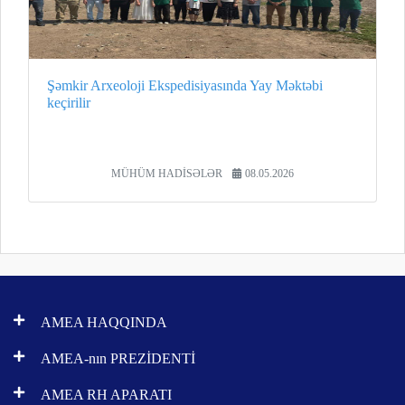
Şəmkir Arxeoloji Ekspedisiyasında Yay Məktəbi
keçirilir
MÜHÜM HADİSƏLƏR
08.05.2026
AMEA HAQQINDA
AMEA-nın PREZİDENTİ
AMEA RH APARATI