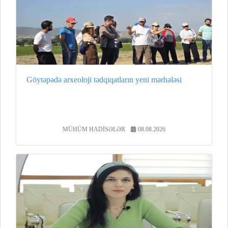
Göytəpədə arxeoloji tədqiqatların yeni mərhələsi
MÜHÜM HADİSƏLƏR
08.08.2026