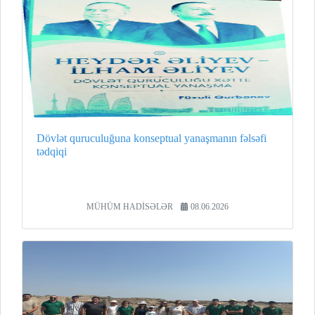
Dövlət quruculuğuna konseptual yanaşmanın fəlsəfi
tədqiqi
MÜHÜM HADİSƏLƏR
08.06.2026