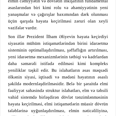
elmin cəmiyyətin və dövlətin inkişafının fundamental
əsaslarından biri kimi rolu və əhəmiyyətinin yeni
yanaşmalar və çağırışlar baxımından dərk olunması
üçün qarşıda həyata keçirilməsi zəruri olan xeyli
vəzifələr vardır.
Son illər Prezident İlham Əliyevin həyata keçirdiyi
siyasətin mühüm istiqamətlərindən birini idarəetmə
sisteminin optimallaşdırılması, şəffaflığın artırılması,
yeni idarəetmə mexanizmlərinin tətbiqi və kadrlardan
daha səmərəli istifadə edilməsi kimi kompleks
yeniliklər təşkil edir. Bu islahatların əsas məqsədi
ölkənin siyasi, iqtisadi və mədəni həyatının əsaslı
şəkildə modernləşdirilməsidir. Belə bir şəraitdə elmi
fəaliyyət sahəsində struktur islahatları, elm və təhsili
vahid sistemdə birləşdirən dövlət tənzimlənməsinin
həyata keçirilməsi, elmi istiqamətlərin müasir dövrün
tələblərinə uyğunlaşdırılması, elmin nəticəliliyinə,