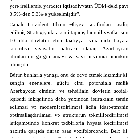
yerə irəliləmiş, yaradıcı iqtisadiyyatın ÜDM-dəki payı
3,5%-dən 5,3%-ə yüksəlmişdir”.
Cənab Prezident İlham Əliyev tərəfindən təsdiq
edilmiş Strategiyada əksini tapmış bu nailiyyətlər son
10 ildə dövlətin elmi fəaliyyət sahəsində həyata
keçirdiyi siyasətin nəticəsi olaraq Azərbaycan
alimlərinin gərgin əməyi və səyi hesabına mümkün
olmuşdur.
Bütün bunlarla yanaşı, onu da qeyd etmək lazımdır ki,
zəngin ənənələrə, güclü elmi potensiala malik
Azərbaycan elminin və təhsilinin dövlətin sosial-
iqtisadi inkişafında daha yaxından iştirakının təmin
edilməsi və modernləşdirilməsi üçün idarəetmənin
optimallaşdırılması və strukturun təkmilləşdirilməsi
istiqamətində konkret tədbirlərin həyata keçirilməsi
hazırda qarşıda duran əsas vəzifələrdəndir. Belə ki,