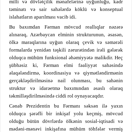
milli və dövlətçilik mənafelərinə uyğunluğu, kadr
təminatı və sair sahələrdə köklü və konseptual
islahatların aparılması vacib idi.
Bu baxımdan Fərman mövcud reallıqlar nəzərə
alınaraq, Azərbaycan elminin strukturunun, əsasən,
ölkə maraqlarına uyğun olaraq çevik və səmərəli
formalarda yenidən təşkili zərurətindən irəli gələrək
olduqca mühüm funksional əhəmiyyətə malikdir. Heç
şübhəsiz ki, Fərman elmi fəaliyyət sahəsində
əlaqələndirmə, koordinasiya və qiymətləndirmənin
gerçəkləşdirilməsinə nail olunması, bu sahənin
struktur və idarəetmə baxımından əsaslı olaraq
təkmilləşdirilməsində ciddi rol oynayacaqdır.
Cənab Prezidentin bu Fərmanı səksən ilə yaxın
olduqca şərəfli bir inkişaf yolu keçmiş, mövcud
olduğu bütün dövrlərdə ölkənin sosial-iqtisadi və
mədəni-mənəvi inkişafına mühüm töhfələr vermiş