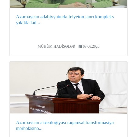
Azərbaycan ədəbiyyatında felyeton janrı kompleks
şəkildə təd...
MÜHÜM HADİSƏLƏR
08.06.2026
Azərbaycan arxeologiyası rəqəmsal transformasiya
mərhələsinə...