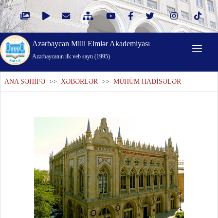
Azərbaycan Milli Elmlər Akademiyası
Azərbaycanın ilk veb saytı (1995)
ANA SƏHİFƏ
>>
XƏBƏRLƏR
>>
MÜHÜM HADİSƏLƏR